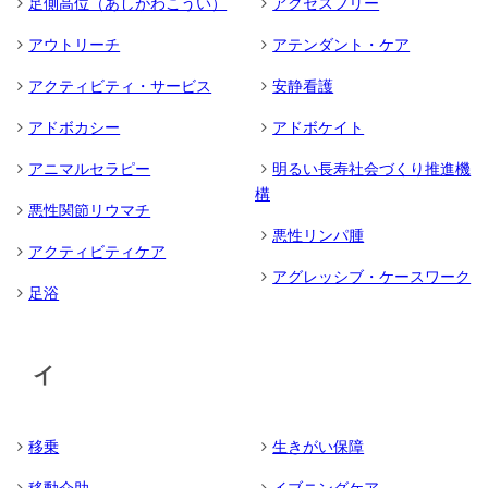
足側高位（あしがわこうい）
アクセスフリー
アウトリーチ
アテンダント・ケア
アクティビティ・サービス
安静看護
アドボカシー
アドボケイト
アニマルセラピー
明るい長寿社会づくり推進機
構
悪性関節リウマチ
悪性リンパ腫
アクティビティケア
アグレッシブ・ケースワーク
足浴
イ
移乗
生きがい保障