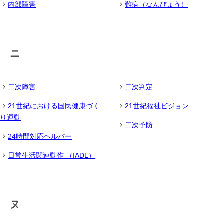
内部障害
難病（なんびょう）
ニ
二次障害
二次判定
21世紀における国民健康づく
21世紀福祉ビジョン
り運動
二次予防
24時間対応ヘルパー
日常生活関連動作 （IADL）
ヌ