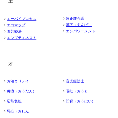
エ
遠距離介護
エーバイプロセス
嚥下（えんげ）
エコマップ
エンパワーメント
園芸療法
エンプティネスト
オ
お泊まりデイ
音楽療法士
黄疸（おうだん）
嘔吐（おうと）
応能負担
凹背（おうはい）
悪心（おしん）