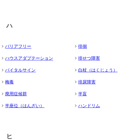
ハ
バリアフリー
徘徊
ハウスアダプテーション
排せつ障害
バイタルサイン
白杖（はくじょう）
梅毒
排尿障害
廃用症候群
半盲
半座位（はんざい）
ハンドリム
ヒ