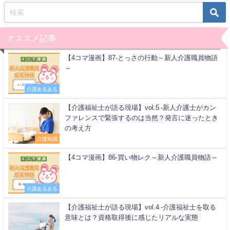
オススメ記事
【4コマ漫画】87-とっさの行動～新人介護職員物語
～
介護あるある
【介護福祉士が語る現場】vol.5 -新人介護士がカン
ファレンスで緊張するのは当然？発言に迷ったとき
の考え方
介護知識
【4コマ漫画】86-買い物レク～新人介護職員物語～
介護あるある
【介護福祉士が語る現場】vol.4 -介護福祉士を取る
意味とは？資格取得後に感じたリアルな実態