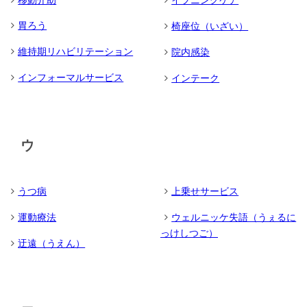
移動介助
イブニングケア
胃ろう
椅座位（いざい）
維持期リハビリテーション
院内感染
インフォーマルサービス
インテーク
ウ
うつ病
上乗せサービス
運動療法
ウェルニッケ失語（うぇるに
っけしつご）
迂遠（うえん）