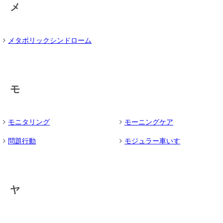
メ
メタボリックシンドローム
モ
モニタリング
モーニングケア
問題行動
モジュラー車いす
ヤ