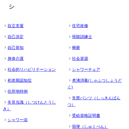
シ
自立支援
住宅改修
自己決定
視能訓練士
自己覚知
褥瘡
身体介護
社会資源
社会的リハビリテーション
シャワーチェア
初老期認知症
煮沸消毒(しゃふつしょうど
く)
住所地特例
失禁パンツ（しっきんぱん
失見当識（しつけんとうし
つ）
き）
受給資格証明書
シャワー浴
宿便（しゅくべん）