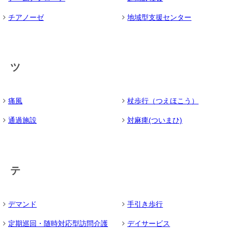
チアノーゼ
地域型支援センター
ツ
痛風
杖歩行（つえほこう）
通過施設
対麻痺(ついまひ)
テ
デマンド
手引き歩行
定期巡回・随時対応型訪問介護
デイサービス