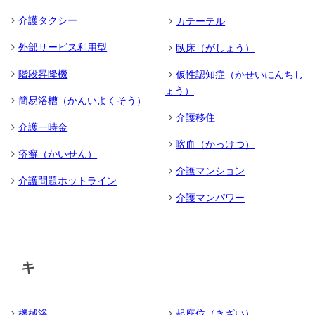
介護タクシー
カテーテル
外部サービス利用型
臥床（がしょう）
階段昇降機
仮性認知症（かせいにんちし
ょう）
簡易浴槽（かんいよくそう）
介護移住
介護一時金
喀血（かっけつ）
疥癬（かいせん）
介護マンション
介護問題ホットライン
介護マンパワー
キ
機械浴
起座位（きざい）