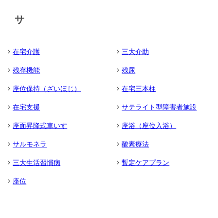
サ
在宅介護
三大介助
残存機能
残尿
座位保持（ざいほじ）
在宅三本柱
在宅支援
サテライト型障害者施設
座面昇降式車いす
座浴（座位入浴）
サルモネラ
酸素療法
三大生活習慣病
暫定ケアプラン
座位