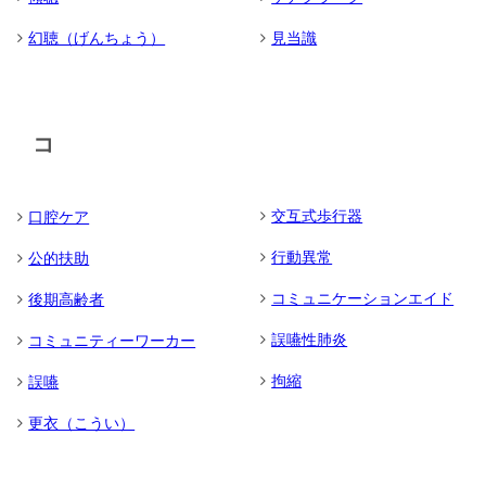
幻聴（げんちょう）
見当識
コ
交互式歩行器
口腔ケア
行動異常
公的扶助
コミュニケーションエイド
後期高齢者
誤嚥性肺炎
コミュニティーワーカー
拘縮
誤嚥
更衣（こうい）