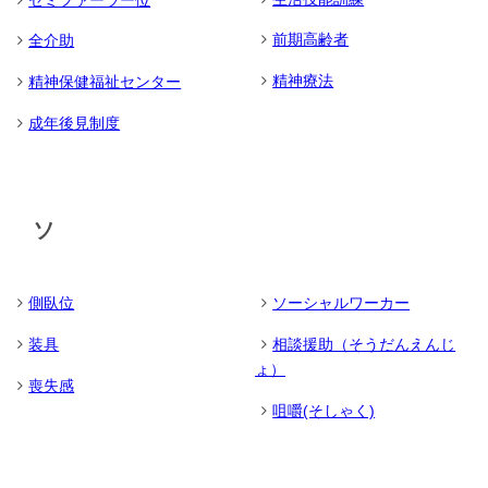
セミファーラー位
前期高齢者
全介助
精神療法
精神保健福祉センター
成年後見制度
ソ
側臥位
ソーシャルワーカー
装具
相談援助（そうだんえんじ
ょ）
喪失感
咀嚼(そしゃく)