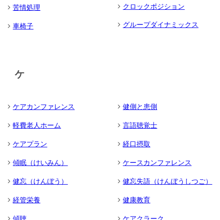
クロックポジション
苦情処理
グループダイナミックス
車椅子
ケ
ケアカンファレンス
健側と患側
軽費老人ホーム
言語聴覚士
ケアプラン
経口摂取
傾眠（けいみん）
ケースカンファレンス
健忘（けんぼう）
健忘失語（けんぼうしつご）
経管栄養
健康教育
傾聴
ケアクラーク