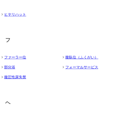
ヒヤリハット
フ
ファーラー位
腹臥位（ふくがい）
部分浴
フォーマルサービス
腹圧性尿失禁
ヘ