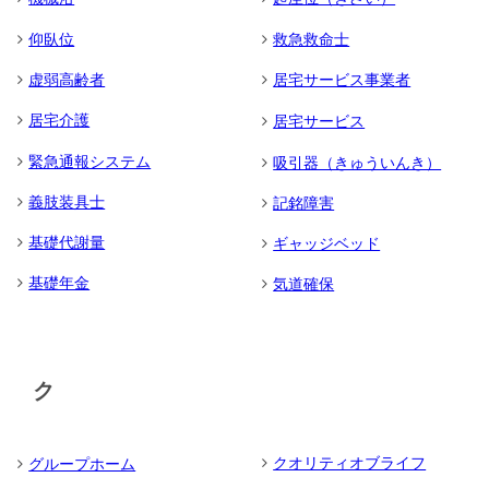
仰臥位
救急救命士
虚弱高齢者
居宅サービス事業者
居宅介護
居宅サービス
緊急通報システム
吸引器（きゅういんき）
義肢装具士
記銘障害
基礎代謝量
ギャッジベッド
基礎年金
気道確保
ク
クオリティオブライフ
グループホーム