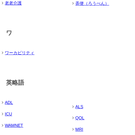
老老介護
弄便（ろうべん）
ワ
ワーカビリティ
英略語
ADL
ALS
ICU
QOL
WAMNET
MRI