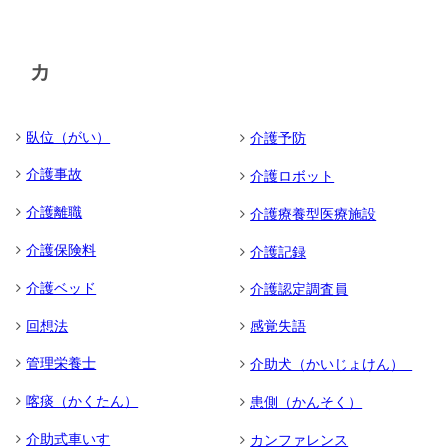
カ
臥位（がい）
介護予防
介護事故
介護ロボット
介護離職
介護療養型医療施設
介護保険料
介護記録
介護ベッド
介護認定調査員
回想法
感覚失語
管理栄養士
介助犬（かいじょけん）
喀痰（かくたん）
患側（かんそく）
介助式車いす
カンファレンス