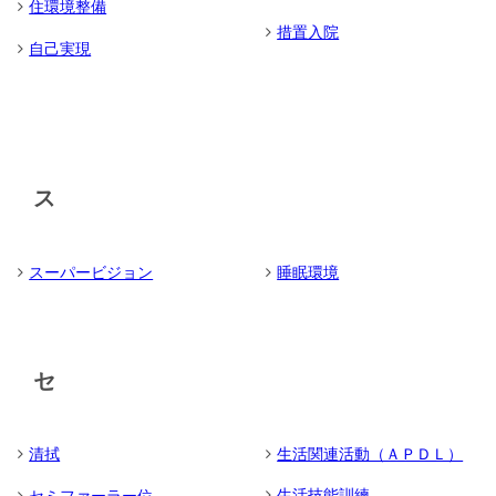
住環境整備
措置入院
自己実現
ス
スーパービジョン
睡眠環境
セ
清拭
生活関連活動（ＡＰＤＬ）
生活技能訓練