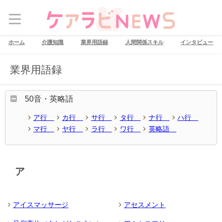
ホーム
介護知識
業界用語録
人間関係スキル
インタビュー
業界用語録
50音・英略語
ア行
カ行
サ行
タ行
ナ行
ハ行
マ行
ヤ行
ラ行
ワ行
英略語
ア
アイスマッサージ
アセスメント