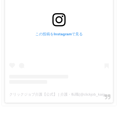
この投稿をInstagramで見る
クリックジョブ介護【公式】 | 介護・転職(@clickjob_kaigo_official)がシェアした投稿