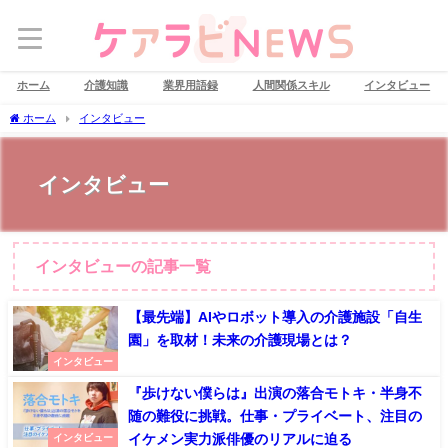
ホーム
介護知識
業界用語録
人間関係スキル
インタビュー
ホーム
インタビュー
インタビュー
インタビューの記事一覧
【最先端】AIやロボット導入の介護施設「自生
園」を取材！未来の介護現場とは？
インタビュー
『歩けない僕らは』出演の落合モトキ・半身不
随の難役に挑戦。仕事・プライベート、注目の
イケメン実力派俳優のリアルに迫る
インタビュー