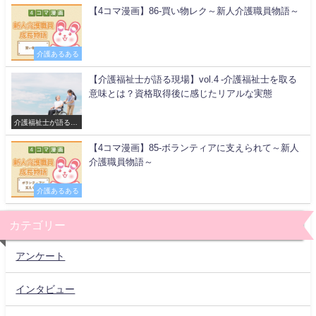
【4コマ漫画】86-買い物レク～新人介護職員物語～
介護あるある
【介護福祉士が語る現場】vol.4 -介護福祉士を取る
意味とは？資格取得後に感じたリアルな実態
介護福祉士が語る現
場
【4コマ漫画】85-ボランティアに支えられて～新人
介護職員物語～
介護あるある
カテゴリー
アンケート
インタビュー