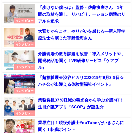
『歩けない僕らは』監督・佐藤快磨さん―1年
間の取材を通し、リハビリテーション病院のリ
アルを追求
インタビュー
大変だからこそ、やりがいを感じる―新人理学
療法士を演じた宇野愛海さん
インタビュー
介護現場の教育課題を改善！導入メリットや、
開発秘話を聞く！VR研修サービス『ケアブ
ル』
インタビュー
『超福祉展＠渋谷ヒカリエ/2019年9月3-9日☆
ハチ公が出迎える体験型福祉イベント』
インタビュー
業務負担37％軽減の善光会から学ぶ介護×IT！
注目介護アプリ『SCOP』が誕生☆
インタビュー
業界注目！現役介護士YouTuberたいきさんに
聞く！転職ポイント