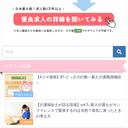
オススメ記事
【4コマ漫画】87-とっさの行動～新人介護職員物語
～
介護あるある
【介護福祉士が語る現場】vol.5 -新人介護士がカン
ファレンスで緊張するのは当然？発言に迷ったとき
の考え方
介護知識