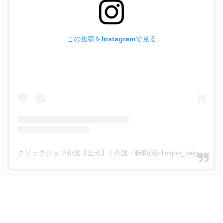
この投稿をInstagramで見る
クリックジョブ介護【公式】 | 介護・転職(@clickjob_kaigo_official)がシェアした投稿