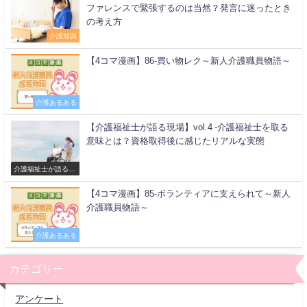
ファレンスで緊張するのは当然？発言に迷ったとき
の考え方
介護知識
【4コマ漫画】86-買い物レク～新人介護職員物語～
介護あるある
【介護福祉士が語る現場】vol.4 -介護福祉士を取る
意味とは？資格取得後に感じたリアルな実態
介護福祉士が語る現
場
【4コマ漫画】85-ボランティアに支えられて～新人
介護職員物語～
介護あるある
カテゴリー
アンケート