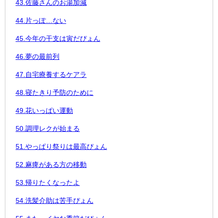
43.佐藤さんのお湯加減
44.片っぽ…ない
45.今年の干支は寅だぴょん
46.夢の最前列
47.自宅療養するケアラ
48.寝たきり予防のために
49.花いっぱい運動
50.調理レクが始まる
51.やっぱり祭りは最高ぴょん
52.麻痺がある方の移動
53.帰りたくなったよ
54.洗髪介助は苦手ぴょん