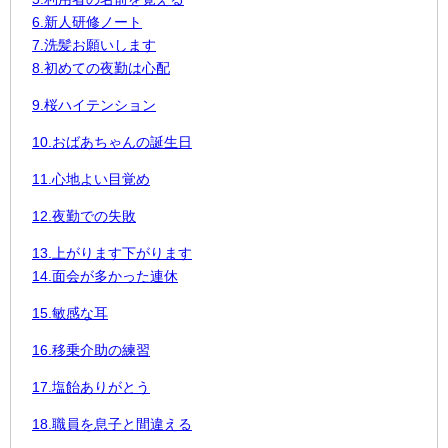
6.新人研修ノート
7.洗髪お願いします
8.初めての夜勤は心配
9.桜ハイテンション
10.おばあちゃんの誕生日
11.心地よい目覚め
12.夜勤での失敗
13.上がります下がります
14.面会が多かった連休
15.敏感な耳
16.移乗介助の練習
17.塩飴ありがとう
18.職員を息子と間違える