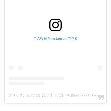
この投稿をInstagramで見る
クリックジョブ介護【公式】 | 介護・転職(@clickjob_kaigo_official)がシェアした投稿