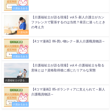
介護あるある
【介護福祉士が語る現場】vol.5 -新人介護士がカン
ファレンスで緊張するのは当然？発言に迷ったとき
の考え方
介護知識
【4コマ漫画】86-買い物レク～新人介護職員物語～
介護あるある
【介護福祉士が語る現場】vol.4 -介護福祉士を取る
意味とは？資格取得後に感じたリアルな実態
介護福祉士が語る現
場
【4コマ漫画】85-ボランティアに支えられて～新人
介護職員物語～
介護あるある