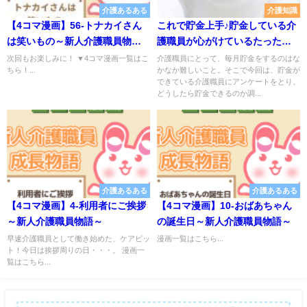
介護あるある
介護知識
【4コマ漫画】56-トナカイさん
これで貯金上手♪貯金している介
は笑いもの～新人介護職員物語
護職員が心がけているたった３
～
つのコト
次回もお楽しみに！ ▼4コマ漫画一覧はこ
介護職員にとって、毎月貯金をするのはな
ちら！...
かなか難しいこと。そこで今回は、貯金が
できている介護職員にアンケートをとり、
どうしたら貯金できるのか調...
介護あるある
介護あるある
【4コマ漫画】4-利用者にご挨拶
【4コマ漫画】10-おばあちゃん
～新人介護職員物語～
の誕生日～新人介護職員物語～
早速介護職員として働き始めた、ケアビッ
漫画一覧はこちら...
ト！今日は挨拶周りの日・・・。 漫画一
覧はこちら...