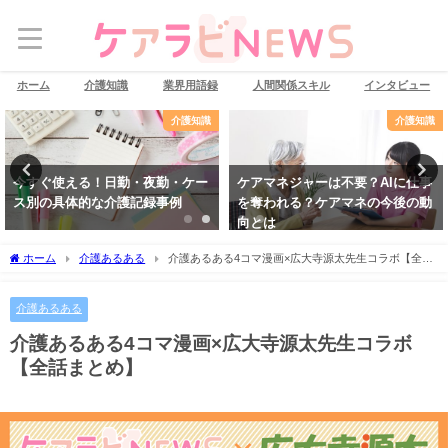
ホーム
介護知識
業界用語録
人間関係スキル
インタビュー
介護知識
介護知識
今すぐ使える！日勤・夜勤・ケー
ケアマネジャーは不要？AIに仕事
ス別の具体的な介護記録事例
を奪われる？ケアマネの今後の動
向とは
ホーム
介護あるある
介護あるある4コマ漫画×広大寺源太先生コラボ【全話
まとめ】
介護あるある
介護あるある4コマ漫画×広大寺源太先生コラボ
【全話まとめ】