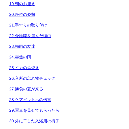
19.朝のお迎え
20.座位の姿勢
21.手すりの取り付け
22.介護職を選んだ理由
23.梅雨の友達
24.突然の雨
25.イカの浜焼き
26.入所の忘れ物チェック
27.勝負の夏が来る
28.ケアビットへの伝言
29.写真を見せてもらったら
30.外に干した入浴用の椅子