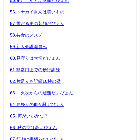
55.また、イヤな季節だぴょん
56.トナカイさんは笑いもの
57.雪だるまの装飾だぴょん
58.共食のススメ
59.新人介護職員へ
60.見守りは大切だぴょん
61.非常口までの歩行訓練
62.片足立ち記録10秒の壁
63.「火災からの避難だ」ぴょん
64.お祭りの血が騒ぐぴょん
65 .何がいいかな？
66 .
秋の空は高いぴょん
67.筋肉は裏切らないぴょん