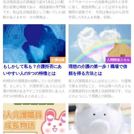
とは
生活相談員は介護施設で必ず1名以上の配
ケアマネージャーの合格率は20％と非常
置が必要な職種であり、相談援助の専門職
に低く、都道府県によっては15％を切る
です。私は生活相談員として働いていた経
難関の資格です。 今回は働きながら自宅
験がありますが、その業務は...
学習したKさんを特集。目指...
介護知識
人間関係スキル
もしかして私も？介護拒否にあ
理想の介護の第一歩！職場で信
いやすい人の5つの特徴とは
頼を得る方法とは
約9割の介護職員が経験している介護拒
新人介護職員さんにお伝えしたい、介護職
否。もしかして、介護拒否にあう人には共
で最も大切なこと。それは個々の力よりも
通の特徴がある?!そこで介護拒否にあう人
介護職員同士の連携と信頼関係です。では
の5つの特徴をまとめました...
どのようにして周囲との関係...