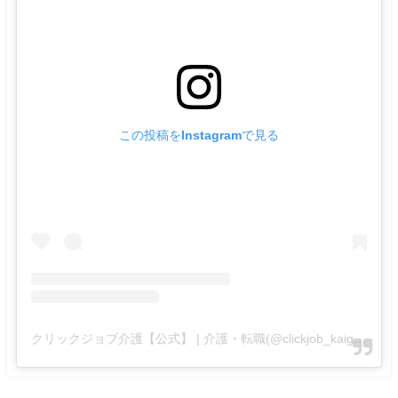
この投稿をInstagramで見る
クリックジョブ介護【公式】 | 介護・転職(@clickjob_kaigo_official)がシェアした投稿