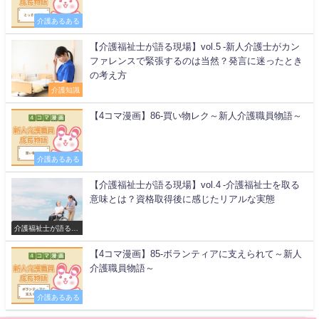
介護あるある
【介護福祉士が語る現場】vol.5 -新人介護士がカン
ファレンスで緊張するのは当然？発言に迷ったとき
の考え方
介護知識
【4コマ漫画】86-買い物レク～新人介護職員物語～
介護あるある
【介護福祉士が語る現場】vol.4 -介護福祉士を取る
意味とは？資格取得後に感じたリアルな実態
介護福祉士が語る現
場
【4コマ漫画】85-ボランティアに支えられて～新人
介護職員物語～
介護あるある