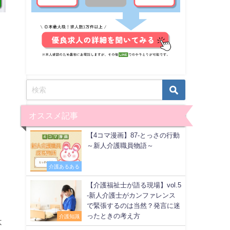
オススメ記事
【4コマ漫画】87-とっさの行動
～新人介護職員物語～
介護あるある
【介護福祉士が語る現場】vol.5
-新人介護士がカンファレンス
で緊張するのは当然？発言に迷
ったときの考え方
介護知識
不