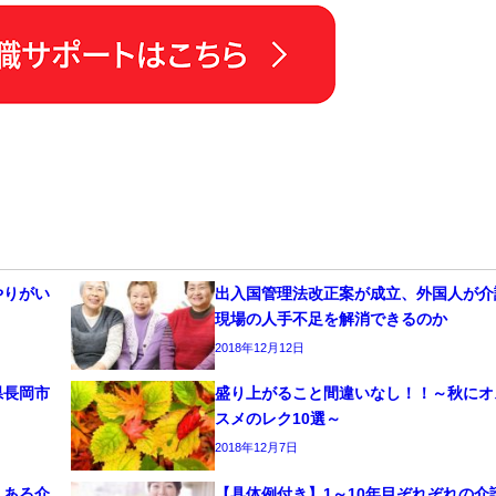
やりがい
出入国管理法改正案が成立、外国人が介
現場の人手不足を解消できるのか
2018年12月12日
県長岡市
盛り上がること間違いなし！！～秋にオ
スメのレク10選～
2018年12月7日
くある介
【具体例付き】1～10年目ぞれぞれの介