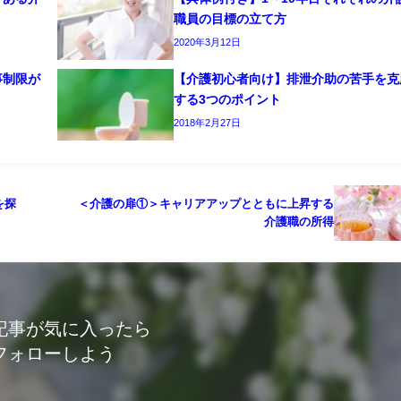
職員の目標の立て方
2020年3月12日
事制限が
【介護初心者向け】排泄介助の苦手を克
する3つのポイント
2018年2月27日
を探
＜介護の扉①＞キャリアアップとともに上昇する
介護職の所得
記事が気に入ったら
フォローしよう