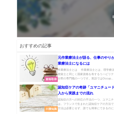
おすすめの記事
元作業療法士が語る、仕事のやり
業療法士になるには
作業療法士とは 作業療法士とは、理学療
聴覚士と同じく国家資格を有するリハビリテ
分野の専門職の一つです。英語ではOccup...
資格取得
認知症ケアの奇跡「ユマニチュー
入から実践までの流れ
認知症の方への対応の手法の一つ、ユマニチ
は。フランスで生まれた認知症ケアの方法で
方法は必要とせず、誰でも簡単にできるのに、
介護知識