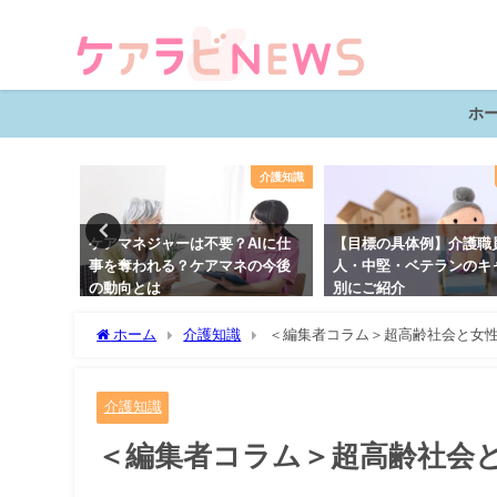
ホ
介護知識
介護知識
夜勤・ケ
ケアマネジャーは不要？AIに仕
【目標の具体例】介護職
記録事例
事を奪われる？ケアマネの今後
人・中堅・ベテランのキ
の動向とは
別にご紹介
ホーム
介護知識
＜編集者コラム＞超高齢社会と女
介護知識
＜編集者コラム＞超高齢社会