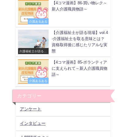
【4コマ漫画】86-買い物レク～
新人介護職員物語～
介護あるある
【介護福祉士が語る現場】vol.4
-介護福祉士を取る意味とは？
資格取得後に感じたリアルな実
態
介護福祉士が語る現
場
【4コマ漫画】85-ボランティア
に支えられて～新人介護職員物
語～
介護あるある
カテゴリー
アンケート
インタビュー