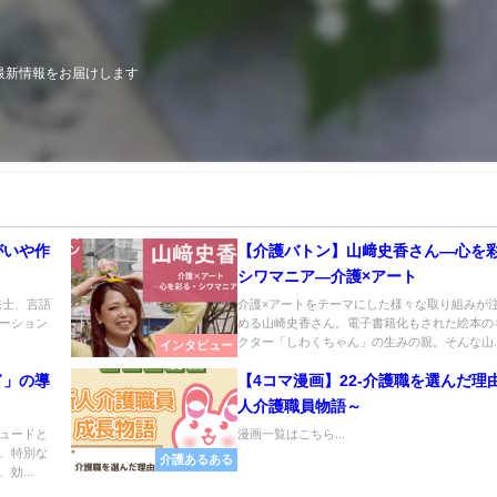
最新情報をお届けします
がいや作
【介護バトン】山﨑史香さん―心を
シワマニア―介護×アート
法士、言語
介護×アートをテーマにした様々な取り組みが
ーション
める山崎史香さん。電子書籍化もされた絵本の
クター「しわくちゃん」の生みの親。そんな山..
インタビュー
ド」の導
【4コマ漫画】22-介護職を選んだ理
人介護職員物語～
ュードと
漫画一覧はこちら...
、特別な
介護あるある
効...