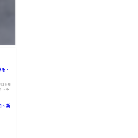
彩る・
注目を集
キャラ
.
由～新