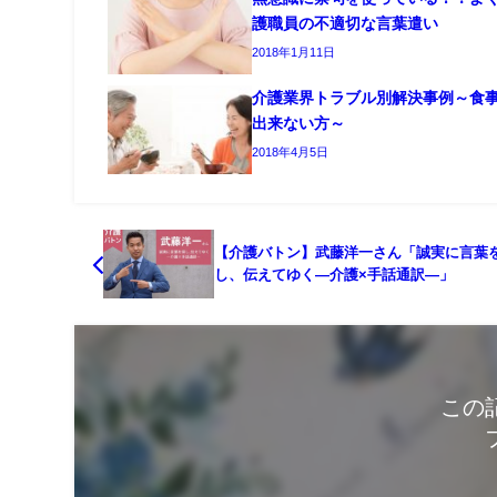
護職員の不適切な言葉遣い
2018年1月11日
介護業界トラブル別解決事例～食
出来ない方～
2018年4月5日
【介護バトン】武藤洋一さん「誠実に言葉
し、伝えてゆく―介護×手話通訳―」
この