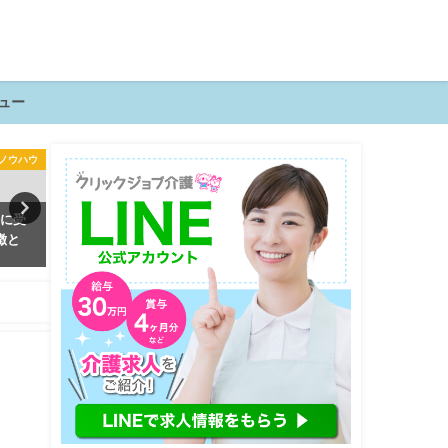
ュー
ノウハウ
介護知識
接に受
今すぐ使える！日勤・夜勤・ケ
ケアマネジャーは不要？AI
徴と
ース別の具体的な介護記録事例
事を奪われる？ケアマネの
の動向とは