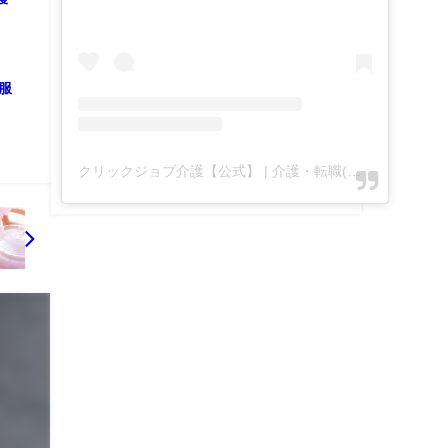
服
クリックジョブ介護【公式】 | 介護・転職(@clickjob_kaigo_official)がシェアした投稿