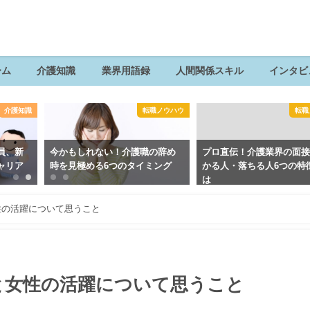
ーム
介護知識
業界用語録
人間関係スキル
インタビ
介護知識
転職ノウハウ
転職
員、新
今かもしれない！介護職の辞め
プロ直伝！介護業界の面
ャリア
時を見極める6つのタイミング
かる人・落ちる人6つの特
は
性の活躍について思うこと
と女性の活躍について思うこと