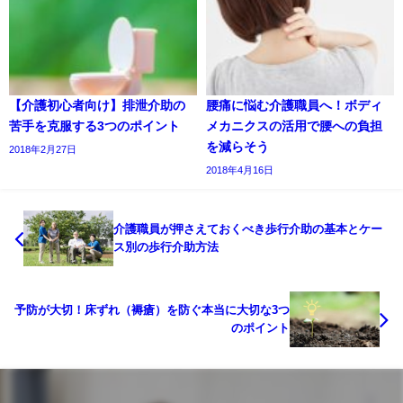
【介護初心者向け】排泄介助の
腰痛に悩む介護職員へ！ボディ
苦手を克服する3つのポイント
メカニクスの活用で腰への負担
を減らそう
2018年2月27日
2018年4月16日
介護職員が押さえておくべき歩行介助の基本とケー
ス別の歩行介助方法
予防が大切！床ずれ（褥瘡）を防ぐ本当に大切な3つ
のポイント