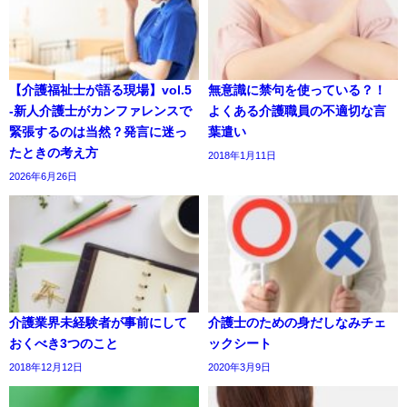
【介護福祉士が語る現場】vol.5
無意識に禁句を使っている？！
-新人介護士がカンファレンスで
よくある介護職員の不適切な言
緊張するのは当然？発言に迷っ
葉遣い
たときの考え方
2018年1月11日
2026年6月26日
介護業界未経験者が事前にして
介護士のための身だしなみチェ
おくべき3つのこと
ックシート
2018年12月12日
2020年3月9日