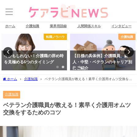
ホーム
介護知識
業界用語録
人間関係スキル
インタビュー
転職ノウハウ
介護知識
今かもしれない！介護職の辞め時
【目標の具体例】介護職員、新
を見極める6つのタイミング
人・中堅・ベテランのキャリア別
にご紹介
ホーム
介護知識
ベテラン介護職員が教える！素早く介護用オムツ交換をす
るためのコツ
介護知識
ベテラン介護職員が教える！素早く介護用オムツ
交換をするためのコツ