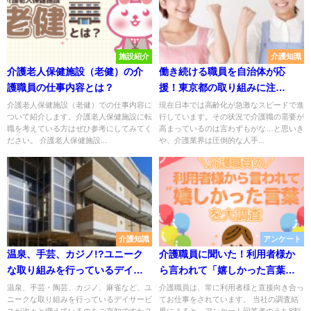
施設紹介
介護知識
介護老人保健施設（老健）の介
働き続ける職員を自治体が応
護職員の仕事内容とは？
援！東京都の取り組みに注
目！！
介護老人保健施設（老健）での仕事内容に
現在日本では高齢化が急激なスピードで進
ついて紹介します。介護老人保健施設に転
行しています。その状況で介護職の需要が
職を考えている方はぜひ参考にしてみてく
高まっているのは言わずもがな…と思いき
ださい。 介護老人保健施設...
や、介護業界は圧倒的な人手...
介護知識
アンケート
温泉、手芸、カジノ!?ユニーク
介護職員に聞いた！利用者様か
な取り組みを行っているデイサ
ら言われて「嬉しかった言葉」
ービス4選
とは
温泉、手芸・陶芸、カジノ、麻雀など、ユ
介護職員は、常に利用者様と直接向き合っ
ニークな取り組みを行っているデイサービ
てお仕事をされています。 当社の調査結
スが次々と増えているのをご存知ですか？
果によると、アンケート回答者のうち8割