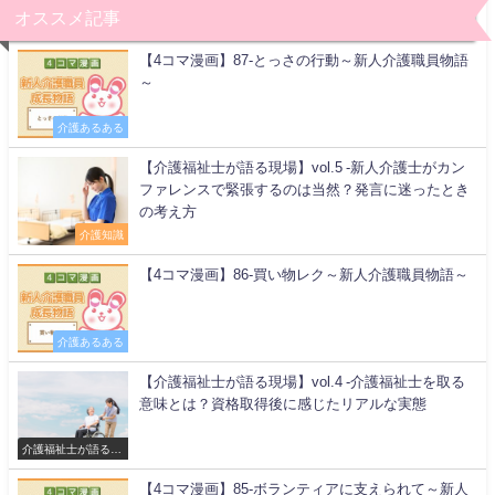
オススメ記事
【4コマ漫画】87-とっさの行動～新人介護職員物語
～
介護あるある
【介護福祉士が語る現場】vol.5 -新人介護士がカン
ファレンスで緊張するのは当然？発言に迷ったとき
の考え方
介護知識
【4コマ漫画】86-買い物レク～新人介護職員物語～
介護あるある
【介護福祉士が語る現場】vol.4 -介護福祉士を取る
意味とは？資格取得後に感じたリアルな実態
介護福祉士が語る現
場
【4コマ漫画】85-ボランティアに支えられて～新人