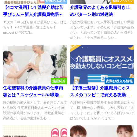
介護あるある
転職ノウハウ
【4コマ漫画】54-洗髪介助は苦
介護業界のよくある退職引き止
手ぴょん～新人介護職員物語～
めパターン別の対処法
▼次の「やっぱり祭りは最高ぴょん」はこ
介護の現場において人手不足は厳しい問題
ちら！ ▼4コマ漫画一覧はこちら！
となっています。そのため「介護職を辞め
getpost id="6071"]...
たい」と思っていても職場の人から引きと
められ、「中々辞めるにもや...
施設紹介
夜勤お役立ち情報
住宅型有料の介護職員の仕事内
【栄養士監修】介護職員にオス
容とは？スケジュールや職場環
スメのコンビニで買える夜勤太
境も
り対策ご飯
終の棲家の選択肢として、最近注目されて
介護施設や病院で勤務する介護職員にとっ
いる施設 住宅型有料老人ホームという施
て、切り離せない夜勤。しかし夜勤で「太
設型の事業所があります。 比較的元気な
ってしまった」と困っている方は多いので
高齢者が、老後の生活を安心...
はないでしょうか？ そこで...