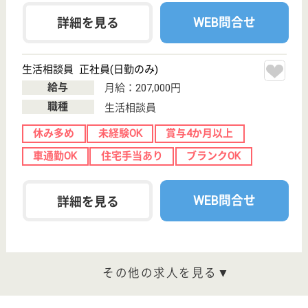
その他の求人を見る
資生会 しおがま
八事病院系列の施設
愛知県名古屋市
天白区大坪2-
601
塩釜口駅徒歩7
分
介護老人保健施
設, デイケア, シ
ョートステイ
鶴舞線の塩釜口で下車し、2番出口から北へ徒歩10分
の場所に位置する、老人保健施設です◎一日のシフト
時間を４つに分けており、ワークライフバランスを推
進しています☆年間休日数も123日と非常に多く、年
末年始の休暇や有給休暇も取得できますので、プライ
ベートと仕事の境目をきっちり分けて働くことが可能
です！
介護職 正社員
給与
月給：205,800円〜225,800円
職種
介護職
休み多め
無資格可
未経験OK