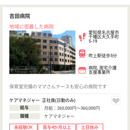
メディカルホーム大久手
吉田病院系列の老健
愛知県名古屋市
千種区大久手町
5-5-1
吹上駅徒歩4分
介護老人保健施
設, デイケア, シ
ョートステイ,
デ...
桜通線｢吹上｣駅から徒歩5分の場所に位置しています
◎医療法人の吉田病院に併設されていることから、専
門職同士の交流が積極的に行われています♪良い刺激
を分かち合いながら、理想の実現に向かって切磋琢磨
できる環境に恵まれています☆職員の働きやすさを第
一に考えている職場です！
言語聴覚士 パート(日勤のみ)
給与
時給：1,500円〜3,000円
職種
その他
給料多め
未経験OK
車通勤OK
育休・産休
託児所あり
駅徒歩10分以内
WEB問合せ
詳細を見る