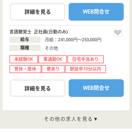
桂名会 木村病院
地域密着型の病院
愛知県名古屋市
名東区名東本通
2-22-1
星ヶ丘駅徒歩8
分
病院
星が丘駅から徒歩10分です◎桂名会では、スタッフ
がいつも笑顔で活躍できるよう、様々な教育・サポー
ト体制を導入しています。入職時にプリセプターと呼
ばれる専任の先輩の指導のもと看護を実践し、回復期
リハビリ病棟看護師の役割を学んでいく事ができま
す！しっかりとキャリアアップをしたい方におすすめ
です。
作業療法士 正社員(日勤のみ)
給与
月給：230,000円〜276,000円
職種
リハビリ職（作業療法士）
未経験OK
賞与4か月以上
車通勤OK
ブランクOK
育休・産休
託児所あり
WEB問合せ
詳細を見る
理学療法士 正社員(日勤のみ)