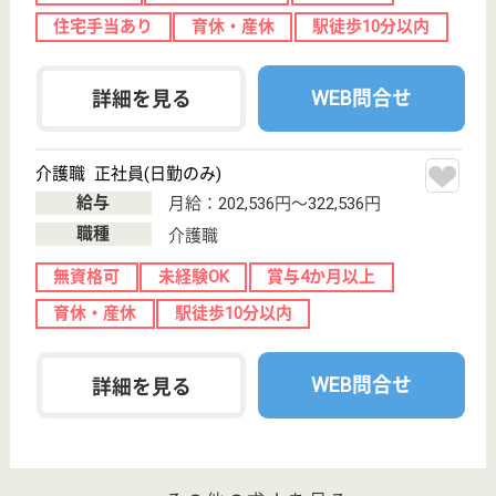
作業療法士 パート(日勤のみ)
給与
時給：1,500円〜3,000円
職種
リハビリ職（作業療法士）
給料多め
未経験OK
育休・産休
駅徒歩10分以内
WEB問合せ
詳細を見る
その他の求人を見る
もっとみる（21-40 件 /413 件）
現在の検索条件
愛知県/名古屋市
変更
エリア・駅
未経験OK