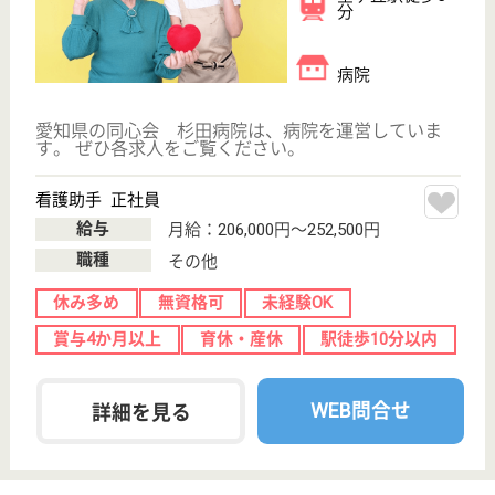
一般病院として他の医療機関と連携しながら、包括的
な医療・ケアサービスを実施します
介護職 正社員(日勤のみ)
給与
月給：193,320円〜228,120円
職種
その他
休み多め
無資格可
未経験OK
賞与4か月以上
車通勤OK
住宅手当あり
WEB問合せ
詳細を見る
作業療法士 正社員(日勤のみ)
給与
月給：236,800円
職種
リハビリ職（作業療法士）
休み多め
未経験OK
賞与4か月以上
住宅手当あり
育休・産休
駅徒歩10分以内
WEB問合せ
詳細を見る
その他の求人を見る