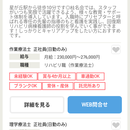
給与
年収：2,820,000円〜5,092,000円
職種
その他
未経験OK
土日休み
車通勤OK
住宅手当あり
育休・産休
駅徒歩10分以内
WEB問合せ
詳細を見る
理学療法士 正社員
給与
月給：260,850円〜360,850円
職種
リハビリ職（理学療法士）
給料多め
未経験OK
車通勤OK
育休・産休
駅徒歩10分以内
WEB問合せ
詳細を見る
その他の求人を見る
幸会 みず里