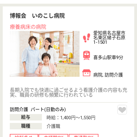
賞与4か月以上
車通勤OK
住宅手当あり
WEB問合せ
詳細を見る
介護職 正社員(日勤のみ)
給与
月給：198,536円〜202,536円
職種
介護職
無資格可
未経験OK
賞与4か月以上
住宅手当あり
育休・産休
駅徒歩10分以内
WEB問合せ
詳細を見る
その他の求人を見る
杏園会 熱田リハビリテーション病院
年間休日120日以上のリハビリ病院
愛知県名古屋市
熱田区六番1-1-
19