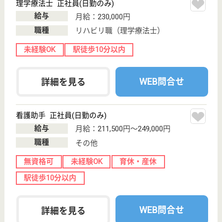
誕生年
必須
保有資格
必須
初任者研修
実務者研修
(ヘルパー2級)
(ヘルパー1級)
介護福祉士
社会福祉士
戻る
ケアマネジャー
PT
次のステッ
OT
その他・なし
次のステップへ
サービス紹介
クリックジョブ介護とは
ご利用の流れ
公式LINE＠