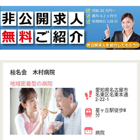
給与
月給：230,000円〜276,000円
職種
リハビリ職（理学療法士）
未経験OK
賞与4か月以上
車通勤OK
育休・産休
託児所あり
駅徒歩10分以内
WEB問合せ
詳細を見る
その他の求人を見る
豊隆会 ちくさ病院
7対1の看護基準を満たした病院
愛知県名古屋市
千種区今池南4-
1
今池駅徒歩7分
デイサービス,
訪問介護, 病院,
訪問看護, 地域...
今池駅徒歩3分、アクセスも便利な病院です
MSW 正社員(日勤のみ)