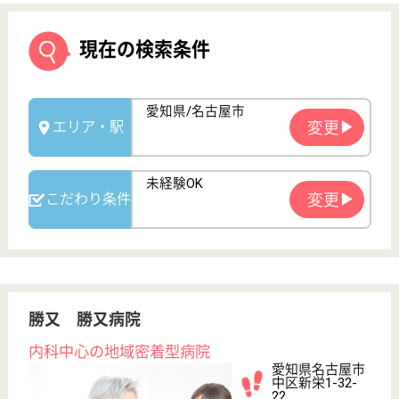
勝又 勝又病院
内科中心の地域密着型病院
愛知県名古屋市
中区新栄1-32-
22
鶴舞駅徒歩11分,
新栄町駅徒歩10
分, 矢場町...
病院
名古屋の中心地に位置する鶴舞駅から、徒歩10分の
場所と非常に通勤便利な場所に位置しております◎
様々なライフスタイルに合わせた働き方を提案してお
り、ブランクがある方も短時間で働きたい方にもサポ
ートを行っています☆なによりスタッフの皆さんが無
理なく働けるようになる為の環境を整えることを大切
にしています！
看護職 正社員
給与
月給：277,500円〜357,000円
職種
その他
未経験OK
車通勤OK
育休・産休
寮あり
駅徒歩10分以内