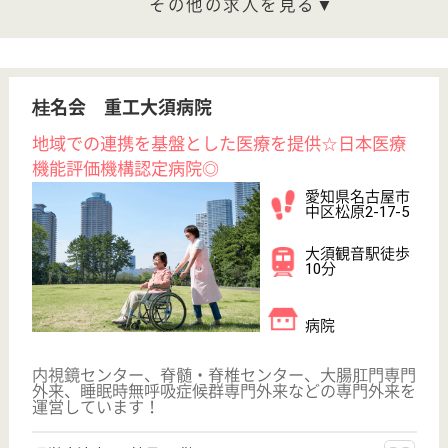
変更
こだわり条件
;
事業所情報の一部は、厚生労働省の介護事業所・生活関連情報
検索「介護サービス情報公表システム 」から転載しておりま
す。
介護の転職支援サービスお申込み
30
簡単
登録
秒
保有資格を選択してくださ
誕生年を入
い