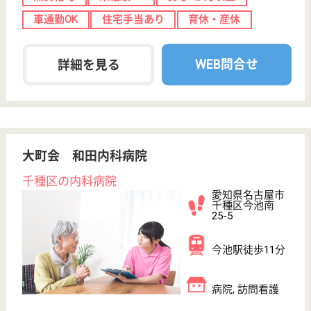
育休・産休
WEB問合せ
詳細を見る
医療法人 稲熊病院
地域のホームホスピタル
愛知県名古屋市
瑞穂区豊岡通1-
10
瑞穂運動場西駅
徒歩10分
病院
CT、内視鏡検査、エコー検査などの設備をいち早く
揃え、来院されたその日に検査できるようになってい
ます
MSW 正社員(日勤のみ)
給与
月給：197,000円〜282,000円
職種
その他
休み多め
未経験OK
車通勤OK
育休・産休
駅徒歩10分以内