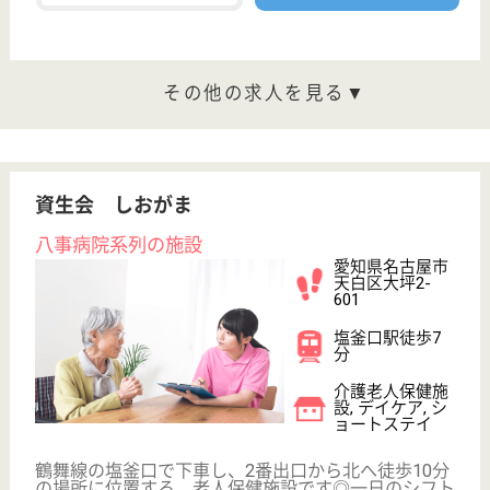
まれる、いくつもの笑顔。そんな場所でありたいと努
力し続けている職場です☆同じ施設内で、リハビリ職
員から看護職員、介護職員の他に管理栄養士や歯科衛
生士など多くの専門職が一緒に和気あいあいと働いて
います！
介護職 正社員
給与
月給：220,000円〜265,000円
職種
介護職
無資格可
未経験OK
賞与4か月以上
車通勤OK
住宅手当あり
育休・産休
WEB問合せ
詳細を見る
大町会 和田内科病院
千種区の内科病院
愛知県名古屋市
千種区今池南
25-5
今池駅徒歩11分
病院, 訪問看護