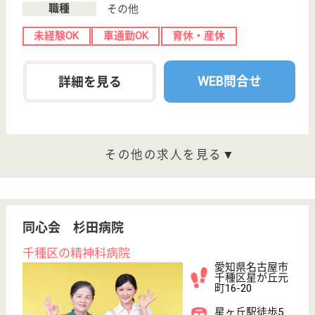
愛知県の生寿会 ヴイラかわなは、介護老人保健施
設・ショートステイを運営しています。 ぜひ各求人
をご覧ください。
介護職 正社員
給与
月給：222,100円〜371,750円
職種
介護職
休み多め
無資格可
未経験OK
賞与4か月以上
車通勤OK
住宅手当あり
WEB問合せ
詳細を見る
生寿会 かわな病院
地域に密着したトータル医療を提供
愛知県名古屋市
昭和区山花町50
川名駅徒歩7分
介護老人保健施
設, デイサービ
ス, 病院, クリニ
ッ...
内科慢性疾患・腎透析医療・高齢者医療を提供、地域