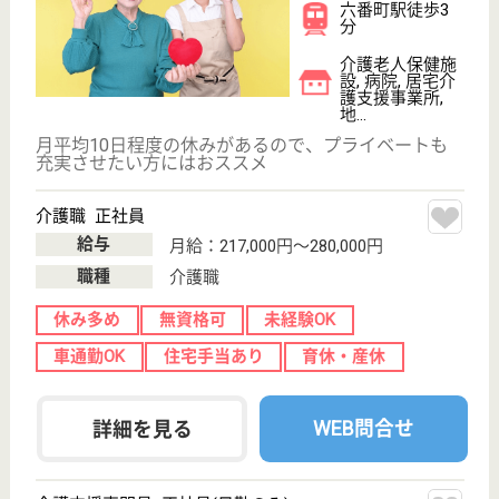
吉田病院
地域に密着した病院
愛知県名古屋市
千種区大久手町
5-19
吹上駅徒歩5分
病院, 居宅介護
支援事業所
保育室完備のママさんナースも安心の病院です
ケアマネジャー 正社員(日勤のみ)
給与
月給：260,000円〜360,000円
職種
ケアマネジャー
未経験OK
賞与4か月以上
土日休み
住宅手当あり
育休・産休
駅徒歩10分以内
WEB問合せ
詳細を見る
介護職 正社員(日勤のみ)
給与
月給：202,536円〜322,536円
職種
介護職