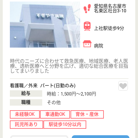
理学療法士 正社員(日勤のみ)
給与
月給：230,000円
職種
リハビリ職（理学療法士）
未経験OK
駅徒歩10分以内
WEB問合せ
詳細を見る
看護助手 正社員(日勤のみ)
給与
月給：211,500円〜249,000円
職種
その他
無資格可
未経験OK
育休・産休
駅徒歩10分以内
WEB問合せ
詳細を見る
桂名会 重工記念病院
スポーツ整形の手術件数愛知県No.1☆若年層やア
スリートに多いスポーツ整形から、高齢者の加齢
に伴う関節痛等の整形外科治療まで幅広く対応！
愛知県名古屋市