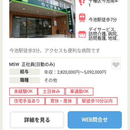
車通勤OK
住宅手当あり
ブランクOK
WEB問合せ
詳細を見る
その他の求人を見る
博報会 いのこし病院
療養病床の病院
愛知県名古屋市
名東区猪子石原
1-1501
喜多山駅車9分
病院, 訪問介護
長期入院でも快適に過ごせるよう看護介護の内容も充
実、職員の研修も頻繁に行われている
訪問介護 パート(日勤のみ)
給与
時給：1,400円〜1,550円
職種
介護職