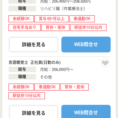
WEB問合せ
詳細を見る
理学療法士 正社員(日勤のみ)
給与
月給：213,000円〜300,000円
職種
リハビリ職（理学療法士）
未経験OK
賞与4か月以上
車通勤OK
住宅手当あり
託児所あり
駅徒歩10分以内
WEB問合せ
詳細を見る
コジマ会 みどり
コジマ会運営の老健
愛知県名古屋市
緑区横吹町
1907-12
徳重駅車5分
介護老人保健施
設, デイケア, シ
ョートステイ,
居...
桜通線の徳重駅からバスに乗り、水広橋で下車した場
所の介護老人保健施設です◎まわりのやさしさから生