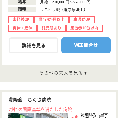
幸会運営の老健
愛知県名古屋市
中川区水里1-23
戸田駅徒歩8分
介護老人保健施
設, デイケア, シ
ョートステイ,
居...
「家庭的な雰囲気を大切に」をモットーに施設運営を
行っております
看護職 正社員
給与
月給：211,320円〜311,320円
職種
看護職
休み多め
未経験OK
賞与4か月以上
車通勤OK
住宅手当あり
育休・産休
WEB問合せ
詳細を見る
生活相談員 正社員(日勤のみ)
給与
月給：207,000円
職種
生活相談員
休み多め
未経験OK
賞与4か月以上