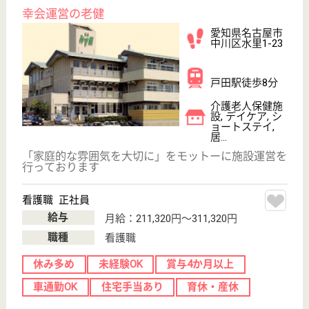
上社駅徒歩5分
病院
整形外科を中心に、名古屋市名東区での地域に密着し
たヘルスケアを目指す病院
作業療法士 正社員(日勤のみ)
給与
月給：206,900円〜208,500円
職種
リハビリ職（作業療法士）
未経験OK
賞与4か月以上
車通勤OK
住宅手当あり
育休・産休
駅徒歩10分以内
WEB問合せ
詳細を見る
言語聴覚士 正社員(日勤のみ)
給与
月給：206,000円〜
職種
その他
未経験OK
車通勤OK
育休・産休
駅徒歩10分以内
WEB問合せ
詳細を見る