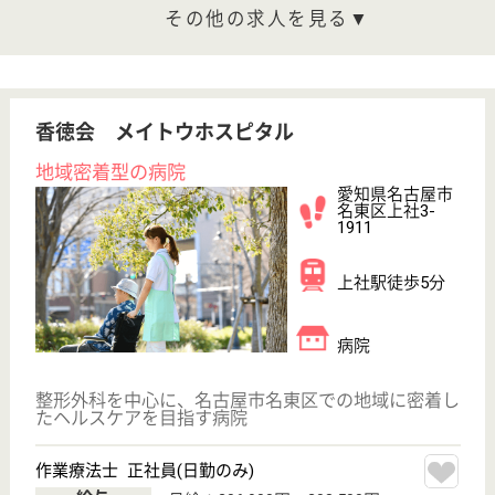
その他の求人を見る
杉山会 すぎやま病院
地域に信頼される病院
愛知県名古屋市
名東区社台3-10
上社駅徒歩9分
病院
時代のニーズに合わせて救急医療、地域医療、老人医
療、透析医療へと分野を広げ、適切な総合医療を目指
してまいりました
看護職／外来 パート(日勤のみ)
給与
時給：1,500円〜2,100円
職種
その他
未経験OK
車通勤OK
育休・産休
託児所あり
駅徒歩10分以内