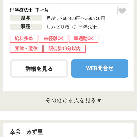
給料多め
未経験OK
車通勤OK
育休・産休
寮あり
正社員登用制度
WEB問合せ
詳細を見る
看護師 正社員
給与
月給：263,500円〜313,500円
職種
その他
未経験OK
賞与4か月以上
車通勤OK
育休・産休
寮あり
託児所あり
WEB問合せ
詳細を見る
その他の求人を見る
香徳会 メイトウホスピタル
地域密着型の病院
愛知県名古屋市
名東区上社3-
1911