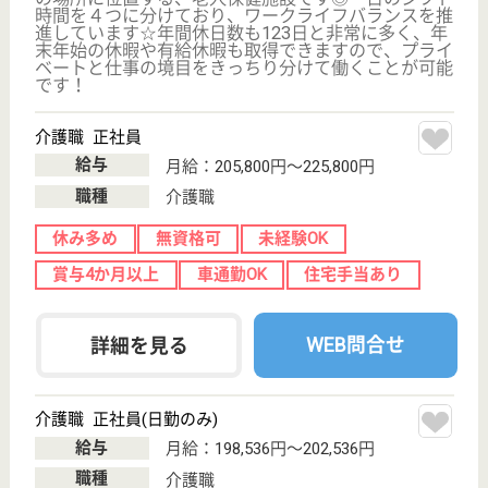
今池駅から徒歩10分の場所に位置する病院です◎看
護師の夜勤手当は、1回につき14,000円付与されるの
は業界の中でも高水準を維持しております♪やりがい
を感じながら、しっかりとお仕事に打ち込むことがで
きますね☆有給消化率は75％以上となっていますの
で、プライベートと仕事が両立できる環境です。
医療ソーシャルワーカー 正社員(日勤のみ)
給与
月給：203,000円
職種
その他
無資格可
未経験OK
車通勤OK
育休・産休
WEB問合せ
詳細を見る
看護職 正社員
給与
月給：219,000円〜346,000円
職種
その他
未経験OK
車通勤OK
育休・産休
WEB問合せ
詳細を見る
その他の求人を見る