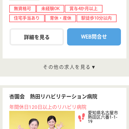
同心会 杉田病院
千種区の精神科病院
愛知県名古屋市
千種区星が丘元
町16-20
星ヶ丘駅徒歩5
分
病院
愛知県の同心会 杉田病院は、病院を運営していま
す。 ぜひ各求人をご覧ください。
看護助手 正社員
給与
月給：206,000円〜252,500円
職種
その他
休み多め
無資格可
未経験OK
賞与4か月以上
育休・産休
駅徒歩10分以内
WEB問合せ
詳細を見る