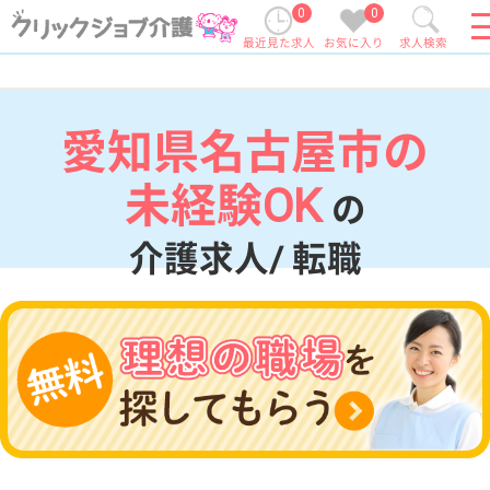
0
0
最近見た求人
お気に入り
求人検索
愛知県名古屋市の
未経験OK
の
介護求人/ 転職
現在の検索条件
愛知県/名古屋市
変更
エリア・駅
未経験OK
変更
こだわり条件