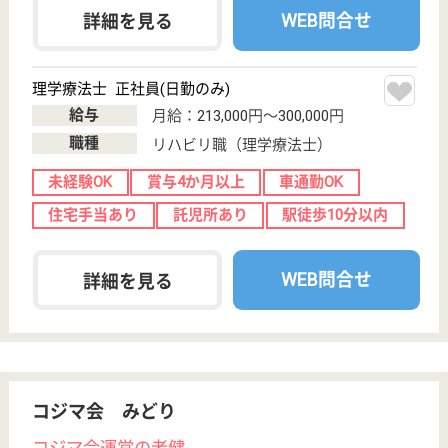
熱田区外土居町
7-8
西高蔵駅徒歩10
分
病院
地域医療をけん引すべく、スタッフ全員で日々切磋琢
磨している当院を一緒に盛り上げてくれる方をお待ち
しています。
MSW 正社員(日勤のみ)
給与
月給：216,000円〜256,000円
職種
その他
未経験OK
車通勤OK
駅徒歩10分以内
WEB問合せ
詳細を見る
作業療法士 正社員(日勤のみ)
給与
月給：230,000円〜276,000円
職種
リハビリ職（作業療法士）
未経験OK
車通勤OK
駅徒歩10分以内
WEB問合せ
詳細を見る