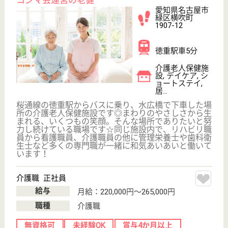
その他の求人を見る
並木会 並木病院
地域の療養型病院
愛知県名古屋市
天白区荒池2-
1101
赤池駅徒歩11分
病院, 訪問看護
平針駅から徒歩10分と、非常に通勤至便な場所に位
置しています◎「愛をもって誠を尽くす」の病院理念
に基づき「やさしさと温もりのある」医療･看護･介護
を実践しています！未経験者も積極的に歓迎してお
り、先輩たちから優しく教えてもらえますよ♪安心し
て働くことが出来る充実した職場環境を大切にしてい
ます。
医療相談員 正社員(日勤のみ)
給与
月給：208,000円〜248,200円
職種
その他
未経験OK
賞与4か月以上
車通勤OK