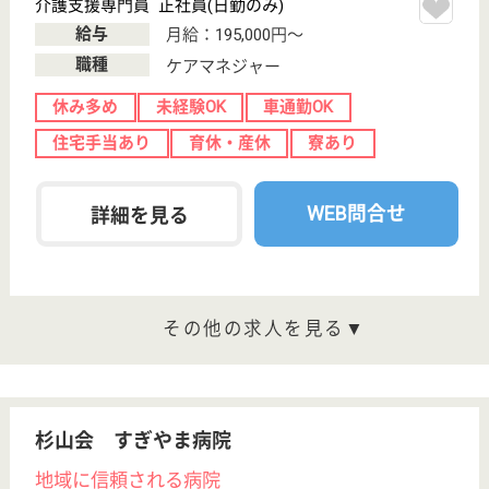
無資格可
未経験OK
賞与4か月以上
育休・産休
駅徒歩10分以内
WEB問合せ
詳細を見る
その他の求人を見る
桂名会 重工大須病院
地域での連携を基盤とした医療を提供☆日本医療
機能評価機構認定病院◎
愛知県名古屋市
中区松原2-17-5
大須観音駅徒歩
10分
病院
内視鏡センター、脊髄・脊椎センター、大腸肛門専門
外来、睡眠時無呼吸症候群専門外来などの専門外来を
運営しています！