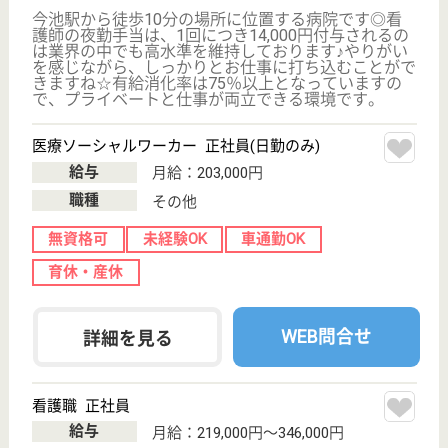
WEB問合せ
詳細を見る
作業療法士 正社員(日勤のみ)
給与
月給：198,000円〜328,000円
職種
リハビリ職（作業療法士）
休み多め
未経験OK
車通勤OK
ブランクOK
育休・産休
駅徒歩10分以内
WEB問合せ
詳細を見る
生寿会 ヴイラかわな
かわな病院系列の老健
愛知県名古屋市
昭和区山花町
54-1
川名駅徒歩7分
介護老人保健施
設, ショートス
テイ