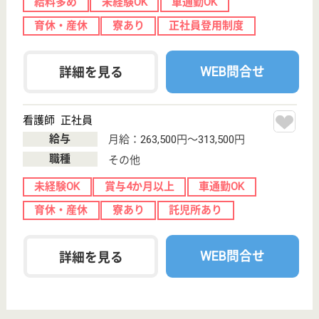
六番町駅徒歩3
分
介護老人保健施
設, 病院, 居宅介
護支援事業所,
地...
月平均10日程度の休みがあるので、プライベートも
充実させたい方にはおススメ
介護職 正社員
給与
月給：217,000円〜280,000円
職種
介護職
休み多め
無資格可
未経験OK
車通勤OK
住宅手当あり
育休・産休
WEB問合せ
詳細を見る
介護支援専門員 正社員(日勤のみ)
給与
月給：195,000円〜
職種
ケアマネジャー
休み多め
未経験OK
車通勤OK
住宅手当あり
育休・産休
寮あり
WEB問合せ
詳細を見る