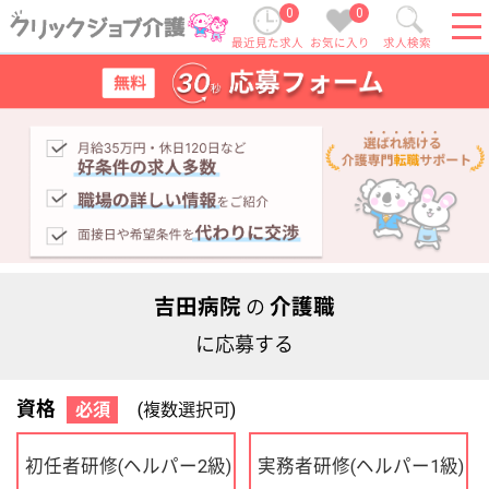
0
0
最近見た求人
お気に入り
求人検索
吉田病院
介護職
の
に応募する
資格
必須
(複数選択可)
初任者研修
実務者研修
(ヘルパー2級)
(ヘルパー1級)
介護福祉士
社会福祉士
ケアマネジャー
PT
OT
その他・なし