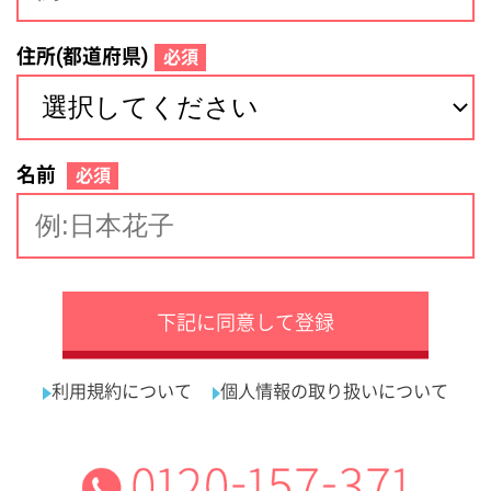
サイトマップ
利用規約
プライバシーポリシー
運営会社
看護師の求人・転職なら
採用ご担当者様へ
『クリックジョブ看護』
介護職求人支援サービス『クリックジョブ介護』運営会社:
ライフワンズ株式会社 ( 厚生労働大臣許可 )13- ユ -303765
Copyright©LifeOnes Ltd. All Rights Reserved