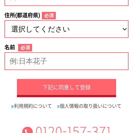
サイトマップ
利用規約
プライバシーポリシー
運営会社
看護師の求人・転職なら
採用ご担当者様へ
『クリックジョブ看護』
介護職求人支援サービス『クリックジョブ介護』運営会社:
ライフワンズ株式会社 ( 厚生労働大臣許可 )13- ユ -303765
Copyright©LifeOnes Ltd. All Rights Reserved