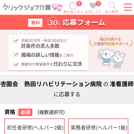
0
0
最近見た求人
お気に入り
求人検索
杏園会 熱田リハビリテーション病院
准看護師
の
に応募する
資格
必須
(複数選択可)
初任者研修
実務者研修
(ヘルパー2級)
(ヘルパー1級)
介護福祉士
社会福祉士
ケアマネジャー
PT
OT
その他・なし