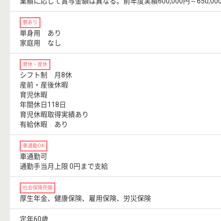
業績に応じて賞与金額は異なる。前年度実績600,000円～650,00
寮あり
単身用 あり
家庭用 なし
育休・産休
シフト制 月8休
産前・産後休暇
育児休暇
年間休日118日
育児休暇取得実績あり
有給休暇 あり
車通勤OK
車通勤可
通勤手当月上限 0円まで支給
社会保険完備
厚生年金、健康保険、雇用保険、労災保険
定年60歳