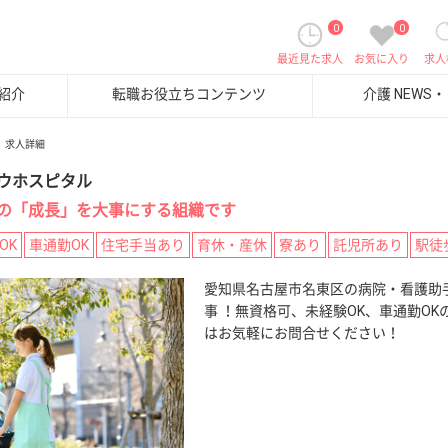
0
0
最近見た求人
お気に入り
求人
紹介
転職お役立ちコンテンツ
介護 NEWS
求人詳細
ウホスピタル
の「成長」を大事にする組織です
OK
車通勤OK
住宅手当あり
育休・産休
寮あり
託児所あり
駅徒
愛知県名古屋市名東区の病院・看護助
事 ！無資格可、未経験OK、車通勤OK
はお気軽にお問合せください！