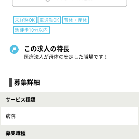
募集詳細
サービス種類
病院
募集職種
ケアマネジャー
給与
月給：225,200円
基本給：146,400円
資格手当：50,000円
職能給 28,800円～
昇給：あり 年1回
賞与：前年度実績 年2回・計2ヶ月分
応募資格
ケアマネジャー