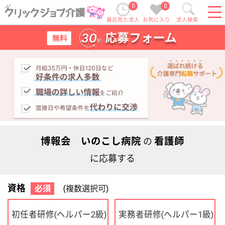
0
0
最近見た求人
お気に入り
求人検索
博報会 いのこし病院
看護師
の
に応募する
資格
必須
(複数選択可)
初任者研修
実務者研修
(ヘルパー2級)
(ヘルパー1級)
介護福祉士
社会福祉士
ケアマネジャー
PT
OT
その他・なし