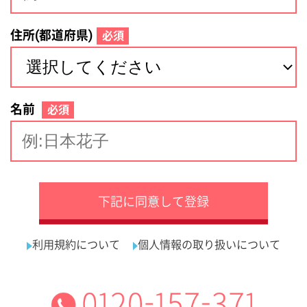
サイトマップ
利用規約
プライバシーポリシー
運営会社
看護師の求人・転職なら
採用ご担当者様へ
『クリックジョブ看護』
介護職求人支援サービス『クリックジョブ介護』運営会社:
ライフワンズ株式会社 ( 厚生労働大臣許可 )13- ユ -303765
Copyright©LifeOnes Ltd. All Rights Reserved