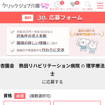
0
0
最近見た求人
お気に入り
求人検索
杏園会 熱田リハビリテーション病院
理学療法
の
士
に応募する
資格
必須
(複数選択可)
初任者研修
実務者研修
(ヘルパー2級)
(ヘルパー1級)
介護福祉士
社会福祉士
ケアマネジャー
PT