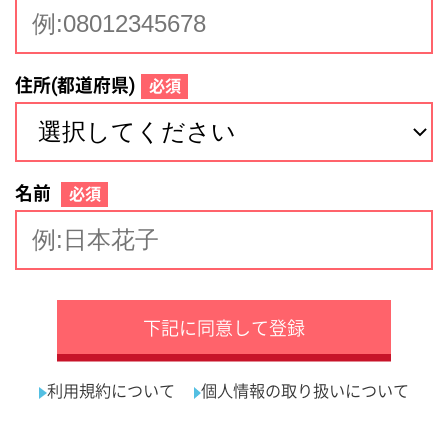
サイトマップ
利用規約
プライバシーポリシー
運営会社
看護師の求人・転職なら
採用ご担当者様へ
『クリックジョブ看護』
介護職求人支援サービス『クリックジョブ介護』運営会社:
ライフワンズ株式会社 ( 厚生労働大臣許可 )13- ユ -303765
Copyright©LifeOnes Ltd. All Rights Reserved