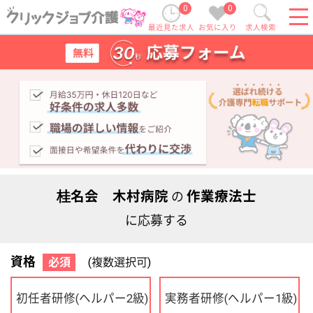
0
0
最近見た求人
お気に入り
求人検索
桂名会 木村病院
作業療法士
の
に応募する
資格
必須
(複数選択可)
初任者研修
実務者研修
(ヘルパー2級)
(ヘルパー1級)
介護福祉士
社会福祉士
ケアマネジャー
PT
OT
その他・なし