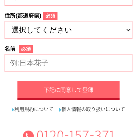
サイトマップ
利用規約
プライバシーポリシー
運営会社
看護師の求人・転職なら
採用ご担当者様へ
『クリックジョブ看護』
介護職求人支援サービス『クリックジョブ介護』運営会社:
ライフワンズ株式会社 ( 厚生労働大臣許可 )13- ユ -303765
Copyright©LifeOnes Ltd. All Rights Reserved