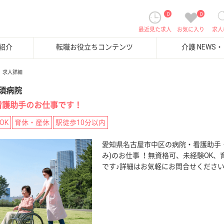
0
0
最近見た求人
お気に入り
求人
紹介
転職お役立ちコンテンツ
介護 NEWS
求人詳細
須病院
看護助手のお仕事です！
OK
育休・産休
駅徒歩10分以内
愛知県名古屋市中区の病院・看護助手
み)のお仕事 ！無資格可、未経験OK
です♪詳細はお気軽にお問合せくださ