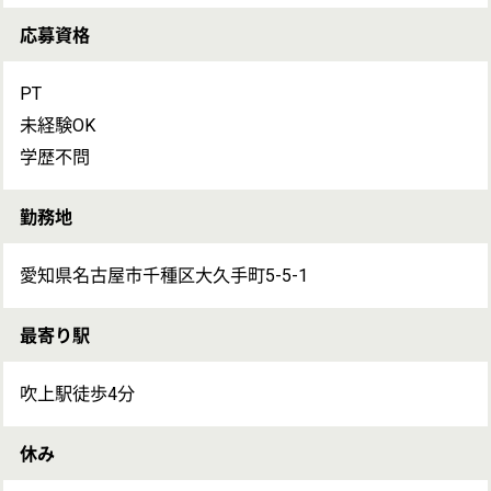
・定員40名のデイサービスでのリハビリ業務
・利用者様に集団リハ、個別リハをお願いします
雇用形態
パート(日勤のみ)
備考
加入保険：労災保険
試用期間：あり（3ヶ月） 条件あり 詳細は別途
退職制度：定年60歳 再雇用65歳まで
通勤：車通勤不可 通勤手当月上限 20,000円まで支給
入居可能住宅：単身用 なし 家庭用 なし
受動喫煙対策：不明
求人についてのお問い合わせ
お問い合わせの内容を選択
保有資格を
い