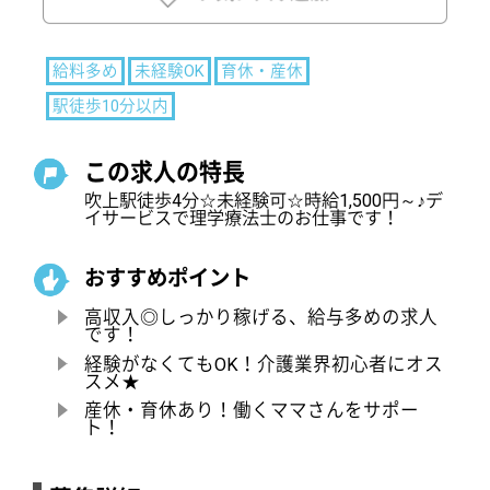
おすすめポイント
高収入◎しっかり稼げる、給与多めの求人
です！
経験がなくてもOK！介護業界初心者にオス
スメ★
産休・育休あり！働くママさんをサポー
ト！
募集詳細
サービス種類
デイサービス
募集職種
理学療法士
給与
給料多め
時給：1,500円〜3,000円
昇給：あり