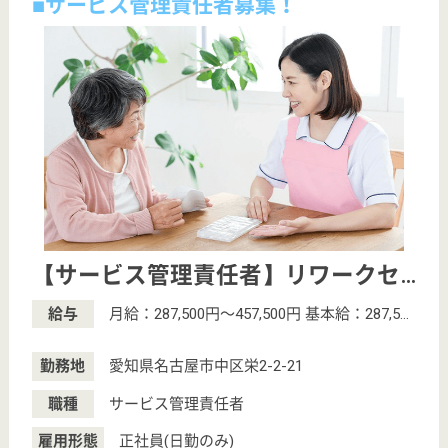
職種
介護職員
雇用形態
正社員(日勤のみ)
給料多め
休み多め
未経験OK
車通勤OK
育休・産休
こちらの施設のその他の求人
作業療法士 パート(日勤のみ)
給与
時給：1,500円〜3,000円
職種
リハビリ職（作業療法士）
給料多め
未経験OK
育休・産休
駅徒歩10分以内
作業療法士 正社員(日勤のみ)
給与
月給：220,000円〜320,000円