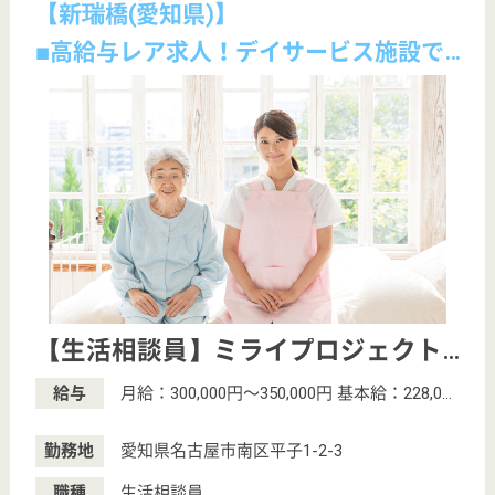
サイトマップ
利用規約
プライバシーポリシー
運営会社
採用ご担当者様へ
お知らせ
看護師の求人・転職なら
『クリックジョブ看護』
介護職求人支援サービス『クリックジョブ介護』運営会社:
ライフワンズ株式会社 ( 厚生労働大臣許可 )13- ユ -303765
Copyright©LifeOnes Ltd. All Rights Reserved