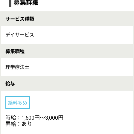
応募資格
PT
未経験OK
学歴不問
勤務地
愛知県名古屋市千種区大久手町5-5-1
最寄り駅
吹上駅徒歩4分
休み
産前・産後休暇
シフト制
育児休暇
育児休暇取得実績あり
有給休暇 あり
仕事の内容