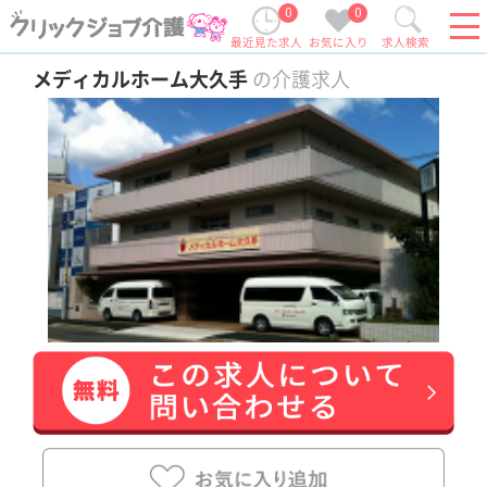
0
0
最近見た求人
お気に入り
求人検索
メディカルホーム大久手
の介護求人
給料多め
未経験OK
育休・産休
駅徒歩10分以内
この求人の特長
吹上駅徒歩4分☆未経験可☆時給1,500円～♪デ
イサービスで理学療法士のお仕事です！