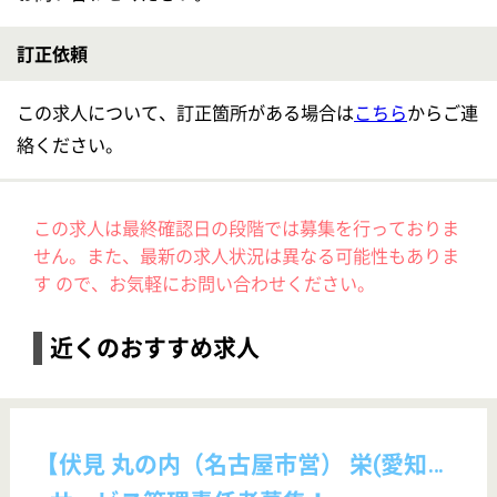
雇用形態
正社員(日勤のみ)
給料多め
休み多め
未経験OK
【新瑞橋(愛知県)】
■働きやすさ◎開放感のあるデイサービス施設の求人
【介護職員】ミライプロジェクト新瑞橋
給与
月給：255,000円〜335,000円 基本給：202,500円〜268,500円 資格手当：5,000円〜15,000円 業務手当：47,500円〜66,500円 業務手当にみなし残業代30時間含む。時間外なくても支給。30時間を超過した場合は別途支給。 昇給：あり 年2回 給与改定あり 給与支払日：毎月末日締 翌月15日支払い
勤務地
愛知県名古屋市南区平子1-2-3