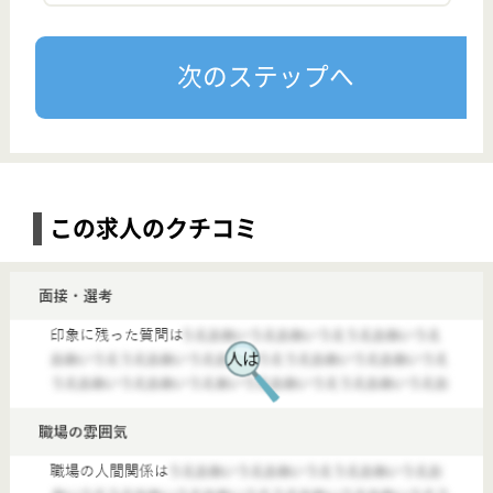
せん。また、最新の求人状況は異なる可能性もありま
す ので、お気軽にお問い合わせください。
近くのおすすめ求人
【伏見 丸の内（名古屋市営） 栄(愛知県)】
■サービス管理責任者募集！
【サービス管理責任者】リワークセンター伏見
給与
月給：287,500円〜457,500円 基本給：287,500円 資格手当：10,000円 役職手当：〜10,000円 特定／配属手当 ～150,000円 扶養手当 20,000円 ※資格手当10,000円の対象は下記資格 （精神保健福祉士／社会福祉士／介護福祉士／公認心理師／臨床心理士／看護師／保健師／キャリアコンサルタント／管理栄養士／栄養士／作業療法士） ※管理者の場合は月給300,000円～ 昇給：あり 年1回 給与支払日：毎月末日締 翌月25日支払い
勤務地
愛知県名古屋市中区栄2-2-21
職種
サービス管理責任者
雇用形態
正社員(日勤のみ)