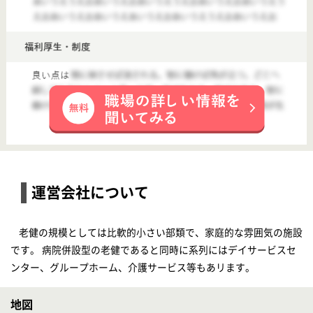
給料多め
休み多め
育休・産休
駅徒歩10分以内
【本笠寺(愛知県)】
■【名古屋・南区エリア】居宅ケアマネ業務♪高給与♪
【ケアマネジャー】支援センターぬくもり
給与
月給：350,000円〜400,000円 基本給：350,000円〜400,000円 給与支払日：毎月末日締 翌月10日支払い
勤務地
愛知県名古屋市南区呼続1-2-28
職種
ケアマネジャー
雇用形態
正社員(日勤のみ)