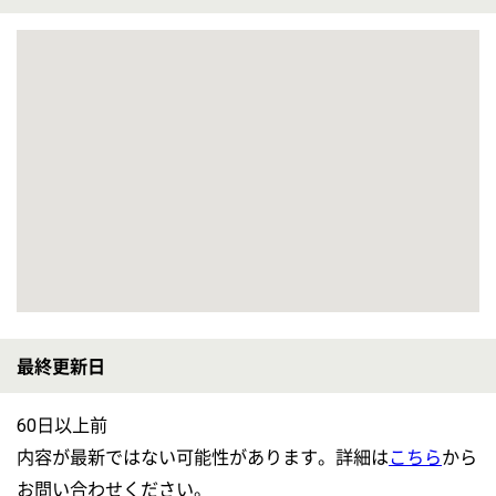
給料多め
休み多め
土日休み
車通勤OK
駅徒歩10分以内
【新瑞橋(愛知県)】
■高給与レア求人！デイサービス施設でのお仕事です☆
【生活相談員】ミライプロジェクト新瑞橋
給与
月給：300,000円〜350,000円 基本給：228,000円〜268,500円 資格手当 〜15,000円 業務手当：57,000円〜66,500円 業務手当にみなし残業30時間含む。（時間外なくても支給）30時間を超過した場合は別途支給。 昇給：あり 年1回 給与支払日：毎月末日締 翌月15日支払い
勤務地
愛知県名古屋市南区平子1-2-3
職種
生活相談員