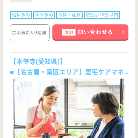
職種
リハビリ職（作業療法士）
未経験OK
賞与4か月以上
住宅手当あり
育休・産休
駅徒歩10分以内
すべての求人情報(全10件)
サービス紹介
クリックジョブ介護とは
ご利用の流れ
公式LINE＠
お役立ち情報
転職ノウハウ