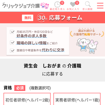
0
0
最近見た求人
お気に入り
求人検索
資生会 しおがま
介護職
の
に応募する
資格
必須
(複数選択可)
初任者研修
実務者研修
(ヘルパー2級)
(ヘルパー1級)
介護福祉士
社会福祉士
ケアマネジャー
PT
OT
その他・なし