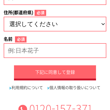
サイトマップ
利用規約
プライバシーポリシー
運営会社
看護師の求人・転職なら
採用ご担当者様へ
『クリックジョブ看護』
介護職求人支援サービス『クリックジョブ介護』運営会社:
ライフワンズ株式会社 ( 厚生労働大臣許可 )13- ユ -303765
Copyright©LifeOnes Ltd. All Rights Reserved