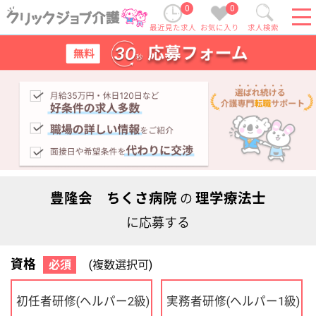
0
0
最近見た求人
お気に入り
求人検索
豊隆会 ちくさ病院
理学療法士
の
に応募する
資格
必須
(複数選択可)
初任者研修
実務者研修
(ヘルパー2級)
(ヘルパー1級)
介護福祉士
社会福祉士
ケアマネジャー
PT
OT
その他・なし