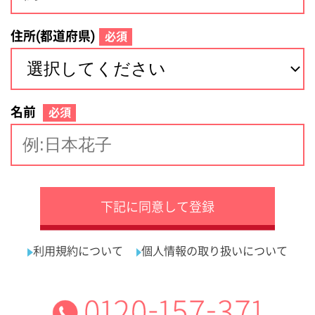
サイトマップ
利用規約
プライバシーポリシー
運営会社
看護師の求人・転職なら
採用ご担当者様へ
『クリックジョブ看護』
介護職求人支援サービス『クリックジョブ介護』運営会社:
ライフワンズ株式会社 ( 厚生労働大臣許可 )13- ユ -303765
Copyright©LifeOnes Ltd. All Rights Reserved