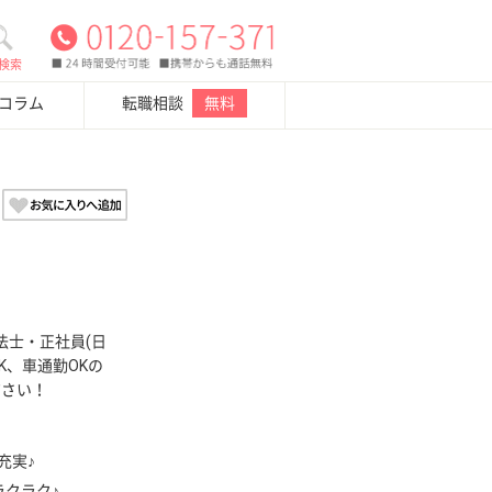
検索
・コラム
転職相談
無料
法士・正社員(日
K、車通勤OKの
ださい！
充実♪
ラクラク♪