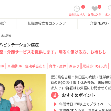
0
0
最近見た求人
お気に入り
求人
紹介
転職お役立ちコンテンツ
介護 NEWS
求人詳細
ハビリテーション病院
療・介護サービスを提供します。明るく働ける方、お待ちし
OK
車通勤OK
住宅手当あり
育休・産休
寮あり
駅徒歩10分以内
愛知県名古屋市熱田区の病院・理学療
勤のみ)のお仕事 ！休み多め、未経験O
求人です♪詳細はお気軽にお問合せく
おすすめポイント
年間休日120以上でプライベート
車通勤OKなので、毎日の出勤が