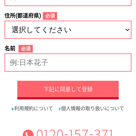
サイトマップ
利用規約
プライバシーポリシー
運営会社
看護師の求人・転職なら
採用ご担当者様へ
『クリックジョブ看護』
介護職求人支援サービス『クリックジョブ介護』運営会社:
ライフワンズ株式会社 ( 厚生労働大臣許可 )13- ユ -303765
Copyright©LifeOnes Ltd. All Rights Reserved