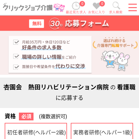
0
0
最近見た求人
お気に入り
求人検索
杏園会 熱田リハビリテーション病院
看護職
の
に応募する
資格
必須
(複数選択可)
初任者研修
実務者研修
(ヘルパー2級)
(ヘルパー1級)
介護福祉士
社会福祉士
ケアマネジャー
PT
OT
その他・なし