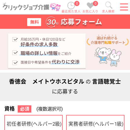
0
0
最近見た求人
お気に入り
求人検索
香徳会 メイトウホスピタル
言語聴覚士
の
に応募する
資格
必須
(複数選択可)
初任者研修
実務者研修
(ヘルパー2級)
(ヘルパー1級)
介護福祉士
社会福祉士
ケアマネジャー
PT
OT
その他・なし