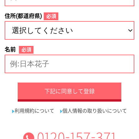
サイトマップ
利用規約
プライバシーポリシー
運営会社
看護師の求人・転職なら
採用ご担当者様へ
『クリックジョブ看護』
介護職求人支援サービス『クリックジョブ介護』運営会社:
ライフワンズ株式会社 ( 厚生労働大臣許可 )13- ユ -303765
Copyright©LifeOnes Ltd. All Rights Reserved