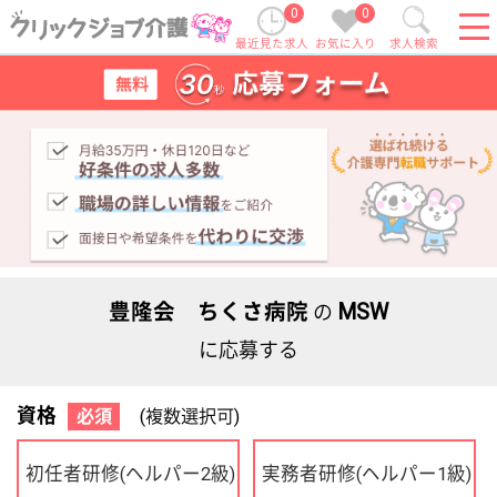
0
0
最近見た求人
お気に入り
求人検索
豊隆会 ちくさ病院
MSW
の
に応募する
資格
必須
(複数選択可)
初任者研修
実務者研修
(ヘルパー2級)
(ヘルパー1級)
介護福祉士
社会福祉士
ケアマネジャー
PT
OT
その他・なし