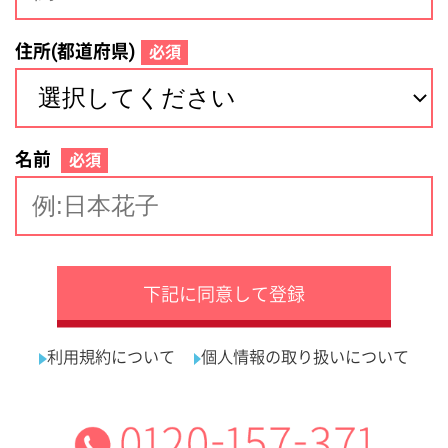
サイトマップ
利用規約
プライバシーポリシー
運営会社
看護師の求人・転職なら
採用ご担当者様へ
『クリックジョブ看護』
介護職求人支援サービス『クリックジョブ介護』運営会社:
ライフワンズ株式会社 ( 厚生労働大臣許可 )13- ユ -303765
Copyright©LifeOnes Ltd. All Rights Reserved