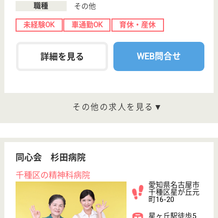
愛知県の生寿会 ヴイラかわなは、介護老人保健施
設・ショートステイを運営しています。 ぜひ各求人
をご覧ください。
介護職 正社員
給与
月給：222,100円〜371,750円
職種
介護職
休み多め
無資格可
未経験OK
賞与4か月以上
車通勤OK
住宅手当あり
WEB問合せ
詳細を見る
生寿会 かわな病院
地域に密着したトータル医療を提供
愛知県名古屋市
昭和区山花町50
川名駅徒歩7分
介護老人保健施
設, デイサービ
ス, 病院, クリニ
ッ...
内科慢性疾患・腎透析医療・高齢者医療を提供、地域