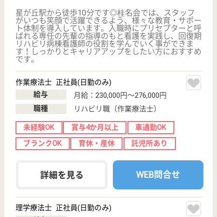
給与
年収：2,820,000円〜5,092,000円
職種
その他
未経験OK
土日休み
車通勤OK
住宅手当あり
育休・産休
駅徒歩10分以内
WEB問合せ
詳細を見る
理学療法士 正社員
給与
月給：260,850円〜360,850円
職種
リハビリ職（理学療法士）
給料多め
未経験OK
車通勤OK
育休・産休
駅徒歩10分以内
WEB問合せ
詳細を見る
その他の求人を見る
幸会 みず里