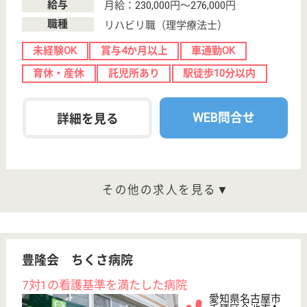
幸会運営の老健
愛知県名古屋市
中川区水里1-23
戸田駅徒歩8分
介護老人保健施
設, デイケア, シ
ョートステイ,
居...
「家庭的な雰囲気を大切に」をモットーに施設運営を
行っております
看護職 正社員
給与
月給：211,320円〜311,320円
職種
看護職
休み多め
未経験OK
賞与4か月以上
車通勤OK
住宅手当あり
育休・産休
WEB問合せ
詳細を見る
生活相談員 正社員(日勤のみ)
給与
月給：207,000円
職種
生活相談員
休み多め
未経験OK
賞与4か月以上