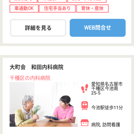
育休・産休
WEB問合せ
詳細を見る
医療法人 稲熊病院
地域のホームホスピタル
愛知県名古屋市
瑞穂区豊岡通1-
10
瑞穂運動場西駅
徒歩10分
病院
CT、内視鏡検査、エコー検査などの設備をいち早く
揃え、来院されたその日に検査できるようになってい
ます
MSW 正社員(日勤のみ)
給与
月給：197,000円〜282,000円
職種
その他
休み多め
未経験OK
車通勤OK
育休・産休
駅徒歩10分以内