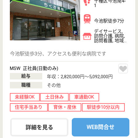
車通勤OK
住宅手当あり
ブランクOK
WEB問合せ
詳細を見る
その他の求人を見る
博報会 いのこし病院
療養病床の病院
愛知県名古屋市
名東区猪子石原
1-1501
喜多山駅車9分
病院, 訪問介護
長期入院でも快適に過ごせるよう看護介護の内容も充
実、職員の研修も頻繁に行われている
訪問介護 パート(日勤のみ)
給与
時給：1,400円〜1,550円
職種
介護職