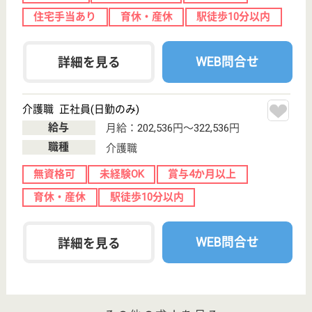
作業療法士 パート(日勤のみ)
給与
時給：1,500円〜3,000円
職種
リハビリ職（作業療法士）
給料多め
未経験OK
育休・産休
駅徒歩10分以内
WEB問合せ
詳細を見る
その他の求人を見る
もっとみる（21-40 件 /1005 件）
現在の検索条件
愛知県
変更
エリア・駅
未経験OK