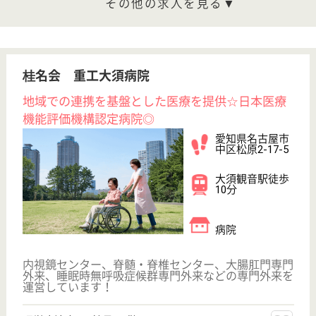
変更
こだわり条件
;
事業所情報の一部は、厚生労働省の介護事業所・生活関連情報
検索「介護サービス情報公表システム 」から転載しておりま
す。
介護の転職支援サービスお申込み
30
簡単
登録
秒
保有資格を選択してくださ
誕生年を入
い