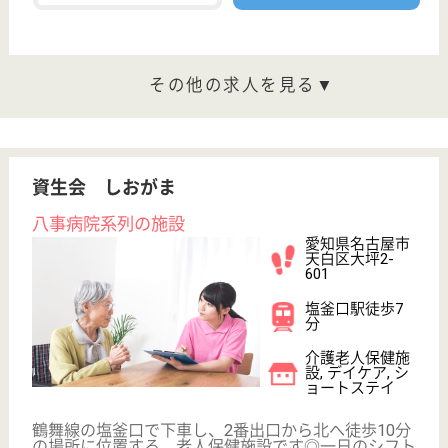
まれる、いくつもの笑顔。そんな場所でありたいと努
力し続けている職場です☆同じ施設内で、リハビリ職
員から看護職員、介護職員の他に管理栄養士や歯科衛
生士など多くの専門職が一緒に和気あいあいと働いて
います！
介護職 正社員
給与
月給：220,000円〜265,000円
職種
介護職
無資格可
未経験OK
賞与4か月以上
車通勤OK
住宅手当あり
育休・産休
WEB問合せ
詳細を見る
大町会 和田内科病院
千種区の内科病院
愛知県名古屋市
千種区今池南
25-5
今池駅徒歩11分
病院, 訪問看護