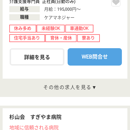
無資格可
未経験OK
賞与4か月以上
育休・産休
駅徒歩10分以内
WEB問合せ
詳細を見る
その他の求人を見る
桂名会 重工大須病院
地域での連携を基盤とした医療を提供☆日本医療
機能評価機構認定病院◎
愛知県名古屋市
中区松原2-17-5
大須観音駅徒歩
10分
病院
内視鏡センター、脊髄・脊椎センター、大腸肛門専門
外来、睡眠時無呼吸症候群専門外来などの専門外来を
運営しています！