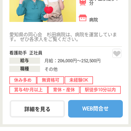
一般病院として他の医療機関と連携しながら、包括的
な医療・ケアサービスを実施します
介護職 正社員(日勤のみ)
給与
月給：193,320円〜228,120円
職種
その他
休み多め
無資格可
未経験OK
賞与4か月以上
車通勤OK
住宅手当あり
WEB問合せ
詳細を見る
作業療法士 正社員(日勤のみ)
給与
月給：236,800円
職種
リハビリ職（作業療法士）
休み多め
未経験OK
賞与4か月以上
住宅手当あり
育休・産休
駅徒歩10分以内
WEB問合せ
詳細を見る
その他の求人を見る