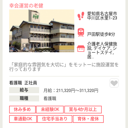
上社駅徒歩5分
病院
整形外科を中心に、名古屋市名東区での地域に密着し
たヘルスケアを目指す病院
作業療法士 正社員(日勤のみ)
給与
月給：206,900円〜208,500円
職種
リハビリ職（作業療法士）
未経験OK
賞与4か月以上
車通勤OK
住宅手当あり
育休・産休
駅徒歩10分以内
WEB問合せ
詳細を見る
言語聴覚士 正社員(日勤のみ)
給与
月給：206,000円〜
職種
その他
未経験OK
車通勤OK
育休・産休
駅徒歩10分以内
WEB問合せ
詳細を見る