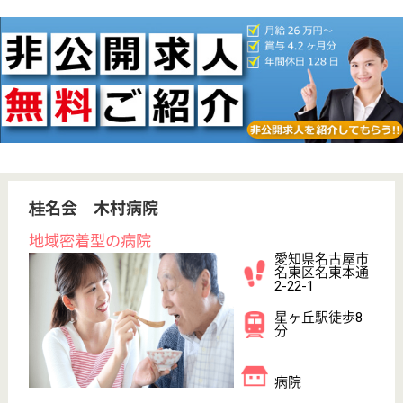
給与
月給：230,000円〜276,000円
職種
リハビリ職（理学療法士）
未経験OK
賞与4か月以上
車通勤OK
育休・産休
託児所あり
駅徒歩10分以内
WEB問合せ
詳細を見る
その他の求人を見る
豊隆会 ちくさ病院
7対1の看護基準を満たした病院
愛知県名古屋市
千種区今池南4-
1
今池駅徒歩7分
デイサービス,
訪問介護, 病院,
訪問看護, 地域...
今池駅徒歩3分、アクセスも便利な病院です
MSW 正社員(日勤のみ)