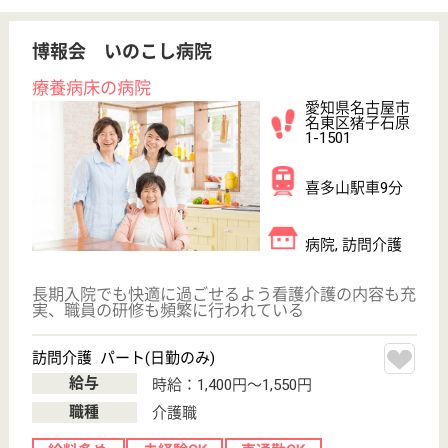
賞与4か月以上
車通勤OK
住宅手当あり
WEB問合せ
詳細を見る
介護職 正社員(日勤のみ)
給与
月給：198,536円〜202,536円
職種
介護職
無資格可
未経験OK
賞与4か月以上
住宅手当あり
育休・産休
駅徒歩10分以内
WEB問合せ
詳細を見る
その他の求人を見る
杏園会 熱田リハビリテーション病院
年間休日120日以上のリハビリ病院
愛知県名古屋市
熱田区六番1-1-
19