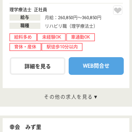
給料多め
未経験OK
車通勤OK
育休・産休
寮あり
正社員登用制度
WEB問合せ
詳細を見る
看護師 正社員
給与
月給：263,500円〜313,500円
職種
その他
未経験OK
賞与4か月以上
車通勤OK
育休・産休
寮あり
託児所あり
WEB問合せ
詳細を見る
その他の求人を見る
香徳会 メイトウホスピタル
地域密着型の病院
愛知県名古屋市
名東区上社3-
1911