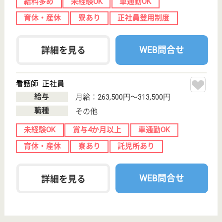
六番町駅徒歩3
分
介護老人保健施
設, 病院, 居宅介
護支援事業所,
地...
月平均10日程度の休みがあるので、プライベートも
充実させたい方にはおススメ
介護職 正社員
給与
月給：217,000円〜280,000円
職種
介護職
休み多め
無資格可
未経験OK
車通勤OK
住宅手当あり
育休・産休
WEB問合せ
詳細を見る
介護支援専門員 正社員(日勤のみ)
給与
月給：195,000円〜
職種
ケアマネジャー
休み多め
未経験OK
車通勤OK
住宅手当あり
育休・産休
寮あり
WEB問合せ
詳細を見る