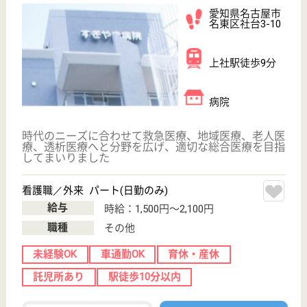
理学療法士 正社員(日勤のみ)
給与
月給：230,000円
職種
リハビリ職（理学療法士）
未経験OK
駅徒歩10分以内
WEB問合せ
詳細を見る
看護助手 正社員(日勤のみ)
給与
月給：211,500円〜249,000円
職種
その他
無資格可
未経験OK
育休・産休
駅徒歩10分以内
WEB問合せ
詳細を見る
桂名会 重工記念病院
スポーツ整形の手術件数愛知県No.1☆若年層やア
スリートに多いスポーツ整形から、高齢者の加齢
に伴う関節痛等の整形外科治療まで幅広く対応！
愛知県名古屋市