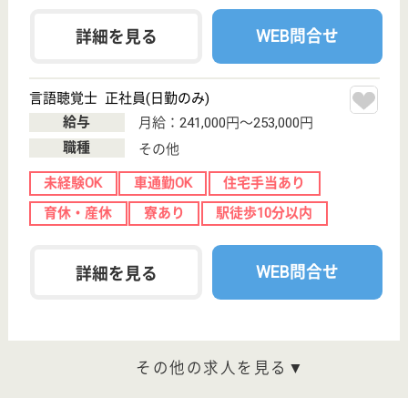
桂名会 木村病院
地域密着型の病院
愛知県名古屋市
名東区名東本通
2-22-1
星ヶ丘駅徒歩8
分
病院
星が丘駅から徒歩10分です◎桂名会では、スタッフ
がいつも笑顔で活躍できるよう、様々な教育・サポー
ト体制を導入しています。入職時にプリセプターと呼
ばれる専任の先輩の指導のもと看護を実践し、回復期
リハビリ病棟看護師の役割を学んでいく事ができま
す！しっかりとキャリアアップをしたい方におすすめ
です。
作業療法士 正社員(日勤のみ)
給与
月給：230,000円〜276,000円
職種
リハビリ職（作業療法士）
未経験OK
賞与4か月以上
車通勤OK
ブランクOK
育休・産休
託児所あり
WEB問合せ
詳細を見る
理学療法士 正社員(日勤のみ)