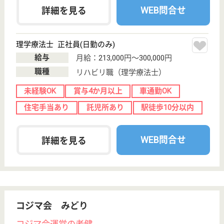
熱田区外土居町
7-8
西高蔵駅徒歩10
分
病院
地域医療をけん引すべく、スタッフ全員で日々切磋琢
磨している当院を一緒に盛り上げてくれる方をお待ち
しています。
MSW 正社員(日勤のみ)
給与
月給：216,000円〜256,000円
職種
その他
未経験OK
車通勤OK
駅徒歩10分以内
WEB問合せ
詳細を見る
作業療法士 正社員(日勤のみ)
給与
月給：230,000円〜276,000円
職種
リハビリ職（作業療法士）
未経験OK
車通勤OK
駅徒歩10分以内
WEB問合せ
詳細を見る