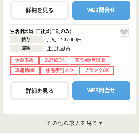
その他の求人を見る
資生会 しおがま
八事病院系列の施設
愛知県名古屋市
天白区大坪2-
601
塩釜口駅徒歩7
分
介護老人保健施
設, デイケア, シ
ョートステイ
鶴舞線の塩釜口で下車し、2番出口から北へ徒歩10分
の場所に位置する、老人保健施設です◎一日のシフト
時間を４つに分けており、ワークライフバランスを推
進しています☆年間休日数も123日と非常に多く、年
末年始の休暇や有給休暇も取得できますので、プライ
ベートと仕事の境目をきっちり分けて働くことが可能
です！
介護職 正社員
給与
月給：205,800円〜225,800円
職種
介護職
休み多め
無資格可
未経験OK