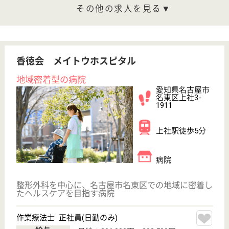
その他の求人を見る
杉山会 すぎやま病院
地域に信頼される病院
愛知県名古屋市
名東区社台3-10
上社駅徒歩9分
病院
時代のニーズに合わせて救急医療、地域医療、老人医
療、透析医療へと分野を広げ、適切な総合医療を目指
してまいりました
看護職／外来 パート(日勤のみ)
給与
時給：1,500円〜2,100円
職種
その他
未経験OK
車通勤OK
育休・産休
託児所あり
駅徒歩10分以内