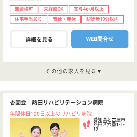
同心会 杉田病院
千種区の精神科病院
愛知県名古屋市
千種区星が丘元
町16-20
星ヶ丘駅徒歩5
分
病院
愛知県の同心会 杉田病院は、病院を運営していま
す。 ぜひ各求人をご覧ください。
看護助手 正社員
給与
月給：206,000円〜252,500円
職種
その他
休み多め
無資格可
未経験OK
賞与4か月以上
育休・産休
駅徒歩10分以内
WEB問合せ
詳細を見る