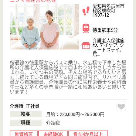
その他の求人を見る
並木会 並木病院
地域の療養型病院
愛知県名古屋市
天白区荒池2-
1101
赤池駅徒歩11分
病院, 訪問看護
平針駅から徒歩10分と、非常に通勤至便な場所に位
置しています◎「愛をもって誠を尽くす」の病院理念
に基づき「やさしさと温もりのある」医療･看護･介護
を実践しています！未経験者も積極的に歓迎してお
り、先輩たちから優しく教えてもらえますよ♪安心し
て働くことが出来る充実した職場環境を大切にしてい
ます。
医療相談員 正社員(日勤のみ)
給与
月給：208,000円〜248,200円
職種
その他
未経験OK
賞与4か月以上
車通勤OK