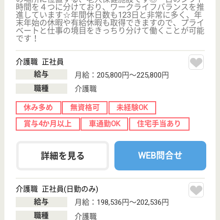
今池駅から徒歩10分の場所に位置する病院です◎看
護師の夜勤手当は、1回につき14,000円付与されるの
は業界の中でも高水準を維持しております♪やりがい
を感じながら、しっかりとお仕事に打ち込むことがで
きますね☆有給消化率は75％以上となっていますの
で、プライベートと仕事が両立できる環境です。
医療ソーシャルワーカー 正社員(日勤のみ)
給与
月給：203,000円
職種
その他
無資格可
未経験OK
車通勤OK
育休・産休
WEB問合せ
詳細を見る
看護職 正社員
給与
月給：219,000円〜346,000円
職種
その他
未経験OK
車通勤OK
育休・産休
WEB問合せ
詳細を見る
その他の求人を見る