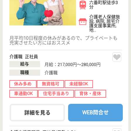
吉田病院
地域に密着した病院
愛知県名古屋市
千種区大久手町
5-19
吹上駅徒歩5分
病院, 居宅介護
支援事業所
保育室完備のママさんナースも安心の病院です
ケアマネジャー 正社員(日勤のみ)
給与
月給：260,000円〜360,000円
職種
ケアマネジャー
未経験OK
賞与4か月以上
土日休み
住宅手当あり
育休・産休
駅徒歩10分以内
WEB問合せ
詳細を見る
介護職 正社員(日勤のみ)
給与
月給：202,536円〜322,536円
職種
介護職