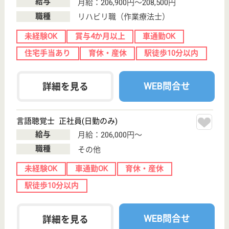
WEB問合せ
詳細を見る
理学療法士 正社員(日勤のみ)
給与
月給：213,000円〜300,000円
職種
リハビリ職（理学療法士）
未経験OK
賞与4か月以上
車通勤OK
住宅手当あり
託児所あり
駅徒歩10分以内
WEB問合せ
詳細を見る
コジマ会 みどり
コジマ会運営の老健
愛知県名古屋市
緑区横吹町
1907-12
徳重駅車5分
介護老人保健施
設, デイケア, シ
ョートステイ,
居...
桜通線の徳重駅からバスに乗り、水広橋で下車した場
所の介護老人保健施設です◎まわりのやさしさから生