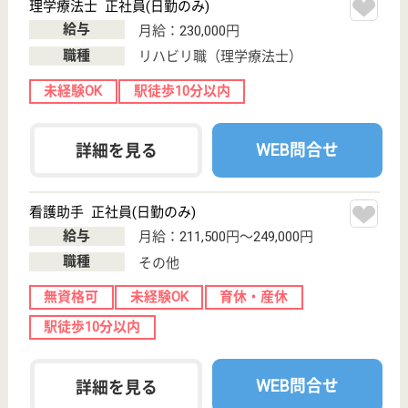
誕生年
必須
保有資格
必須
初任者研修
実務者研修
(ヘルパー2級)
(ヘルパー1級)
介護福祉士
社会福祉士
戻る
ケアマネジャー
PT
次のステッ
OT
その他・なし
次のステップへ
サービス紹介
クリックジョブ介護とは
ご利用の流れ
公式LINE＠