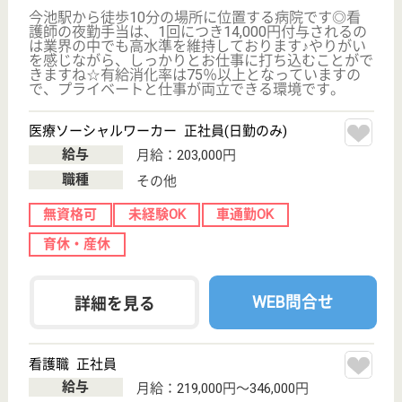
WEB問合せ
詳細を見る
作業療法士 正社員(日勤のみ)
給与
月給：198,000円〜328,000円
職種
リハビリ職（作業療法士）
休み多め
未経験OK
車通勤OK
ブランクOK
育休・産休
駅徒歩10分以内
WEB問合せ
詳細を見る
生寿会 ヴイラかわな
かわな病院系列の老健
愛知県名古屋市
昭和区山花町
54-1
川名駅徒歩7分
介護老人保健施
設, ショートス
テイ