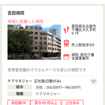
メディカルホーム大久手
吉田病院系列の老健
愛知県名古屋市
千種区大久手町
5-5-1
吹上駅徒歩4分
介護老人保健施
設, デイケア, シ
ョートステイ,
デ...
桜通線｢吹上｣駅から徒歩5分の場所に位置しています
◎医療法人の吉田病院に併設されていることから、専
門職同士の交流が積極的に行われています♪良い刺激
を分かち合いながら、理想の実現に向かって切磋琢磨
できる環境に恵まれています☆職員の働きやすさを第
一に考えている職場です！
言語聴覚士 パート(日勤のみ)
給与
時給：1,500円〜3,000円
職種
その他
給料多め
未経験OK
車通勤OK
育休・産休
託児所あり
駅徒歩10分以内
WEB問合せ
詳細を見る