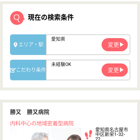
勝又 勝又病院
内科中心の地域密着型病院
愛知県名古屋市
中区新栄1-32-
22
鶴舞駅徒歩11分,
新栄町駅徒歩10
分, 矢場町...
病院
名古屋の中心地に位置する鶴舞駅から、徒歩10分の
場所と非常に通勤便利な場所に位置しております◎
様々なライフスタイルに合わせた働き方を提案してお
り、ブランクがある方も短時間で働きたい方にもサポ
ートを行っています☆なによりスタッフの皆さんが無
理なく働けるようになる為の環境を整えることを大切
にしています！
看護職 正社員
給与
月給：277,500円〜357,000円
職種
その他
未経験OK
車通勤OK
育休・産休
寮あり
駅徒歩10分以内