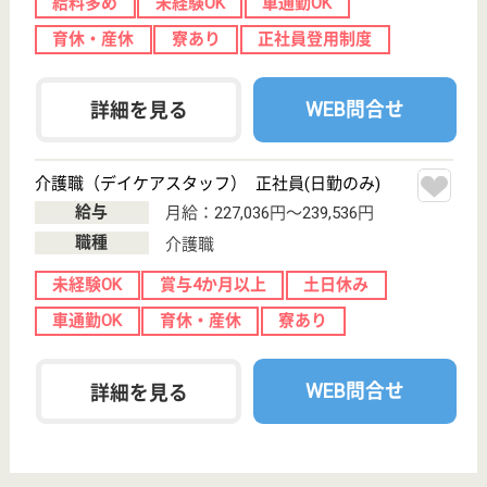
してまいりました
看護職／外来 パート(日勤のみ)
給与
時給：1,500円〜2,100円
職種
その他
未経験OK
車通勤OK
育休・産休
託児所あり
駅徒歩10分以内
WEB問合せ
詳細を見る
理学療法士 正社員(日勤のみ)
給与
月給：213,000円〜300,000円
職種
リハビリ職（理学療法士）
未経験OK
賞与4か月以上
車通勤OK
住宅手当あり
託児所あり
駅徒歩10分以内
WEB問合せ
詳細を見る
その他の求人を見る