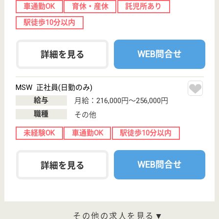
す。
介護の転職支援サービスお申込み
30
簡単
登録
秒
保有資格を選択してくださ
誕生年を入
い
誕生年
必須
保有資格
必須
初任者研修
実務者研修
(ヘルパー2級)
(ヘルパー1級)