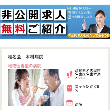
給与
月給：230,000円〜276,000円
職種
リハビリ職（理学療法士）
未経験OK
賞与4か月以上
車通勤OK
育休・産休
託児所あり
駅徒歩10分以内
WEB問合せ
詳細を見る
その他の求人を見る
豊隆会 ちくさ病院
7対1の看護基準を満たした病院
愛知県名古屋市
千種区今池南4-
1
今池駅徒歩7分
デイサービス,
訪問介護, 病院,
訪問看護, 地域...
今池駅徒歩3分、アクセスも便利な病院です
MSW 正社員(日勤のみ)