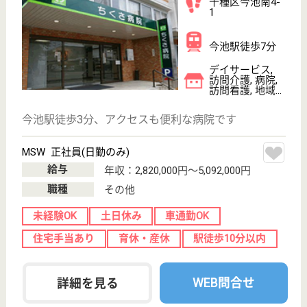
駅徒歩10分以内
WEB問合せ
詳細を見る
その他の求人を見る
博報会 いのこし病院
療養病床の病院
愛知県名古屋市
名東区猪子石原
1-1501
喜多山駅車9分
病院, 訪問介護
長期入院でも快適に過ごせるよう看護介護の内容も充
実、職員の研修も頻繁に行われている
訪問介護 パート(日勤のみ)
給与
時給：1,400円〜1,550円
職種
介護職