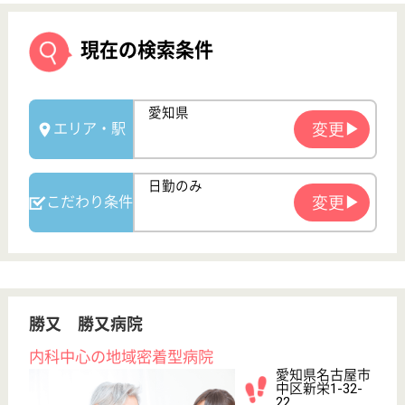
勝又 勝又病院
内科中心の地域密着型病院
愛知県名古屋市
中区新栄1-32-
22
鶴舞駅徒歩11分,
新栄町駅徒歩10
分, 矢場町...
病院
名古屋の中心地に位置する鶴舞駅から、徒歩10分の
場所と非常に通勤便利な場所に位置しております◎
様々なライフスタイルに合わせた働き方を提案してお
り、ブランクがある方も短時間で働きたい方にもサポ
ートを行っています☆なによりスタッフの皆さんが無
理なく働けるようになる為の環境を整えることを大切
にしています！
理学療法士 正社員(日勤のみ)
給与
月給：241,000円〜253,000円
職種
リハビリ職（理学療法士）
車通勤OK
住宅手当あり
ブランクOK
育休・産休
寮あり
駅徒歩10分以内