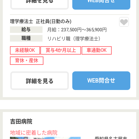
WEB問合せ
詳細を見る
作業療法士 正社員(日勤のみ)
給与
月給：198,000円〜328,000円
職種
リハビリ職（作業療法士）
休み多め
未経験OK
車通勤OK
ブランクOK
育休・産休
駅徒歩10分以内
WEB問合せ
詳細を見る
山和会 山口病院
地域に根ざした病院
愛知県名古屋市
南区加福本通3-
28
大江駅徒歩3分
病院
整形外科・リウマチ科・リハビリ科・消化器科などの
一般診療から、睡眠時無呼吸症候群、禁煙治療、AGA