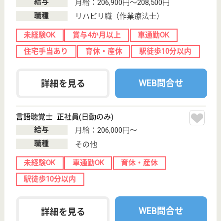
支援相談員 正社員(日勤のみ)
給与
月給：225,752円
職種
生活相談員
賞与4か月以上
車通勤OK
住宅手当あり
育休・産休
WEB問合せ
詳細を見る
大町会 和田内科病院
千種区の内科病院
愛知県名古屋市
千種区今池南
25-5
今池駅徒歩11分
病院, 訪問看護
今池駅から徒歩10分の場所に位置する病院です◎看
護師の夜勤手当は、1回につき14,000円付与されるの
は業界の中でも高水準を維持しております♪やりがい
を感じながら、しっかりとお仕事に打ち込むことがで
きますね☆有給消化率は75％以上となっていますの
で、プライベートと仕事が両立できる環境です。