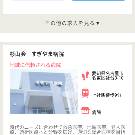
WEB問合せ
詳細を見る
桂名会 重工大須病院
地域での連携を基盤とした医療を提供☆日本医療
機能評価機構認定病院◎
愛知県名古屋市
中区松原2-17-5
大須観音駅徒歩
10分
病院
内視鏡センター、脊髄・脊椎センター、大腸肛門専門
外来、睡眠時無呼吸症候群専門外来などの専門外来を
運営しています！
理学療法士 正社員(日勤のみ)
給与
月給：230,000円
職種
リハビリ職（理学療法士）
未経験OK
駅徒歩10分以内
WEB問合せ
詳細を見る