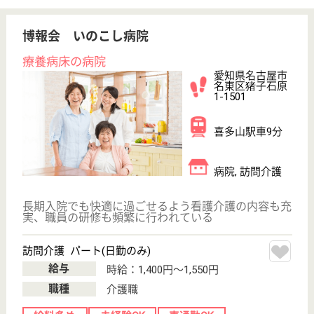
作業療法士 正社員(日勤のみ)
給与
月給：241,500円〜
職種
リハビリ職（作業療法士）
休み多め
未経験OK
車通勤OK
住宅手当あり
育休・産休
寮あり
WEB問合せ
詳細を見る
その他の求人を見る
杉山会 すぎやま病院
地域に信頼される病院
愛知県名古屋市
名東区社台3-10
上社駅徒歩9分
病院
時代のニーズに合わせて救急医療、地域医療、老人医
療、透析医療へと分野を広げ、適切な総合医療を目指