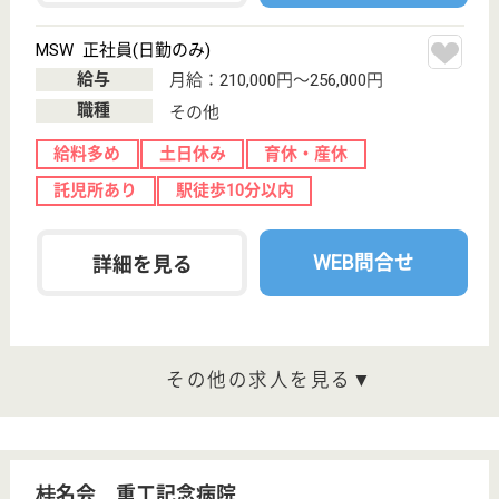
5-5-1
吹上駅徒歩4分
介護老人保健施
設, デイケア, シ
ョートステイ,
デ...
桜通線｢吹上｣駅から徒歩5分の場所に位置しています
◎医療法人の吉田病院に併設されていることから、専
門職同士の交流が積極的に行われています♪良い刺激
を分かち合いながら、理想の実現に向かって切磋琢磨
できる環境に恵まれています☆職員の働きやすさを第
一に考えている職場です！
言語聴覚士 パート(日勤のみ)
給与
時給：1,500円〜3,000円
職種
その他
給料多め
未経験OK
車通勤OK
育休・産休
託児所あり
駅徒歩10分以内
WEB問合せ
詳細を見る
作業療法士 パート(日勤のみ)
給与
時給：1,500円〜3,000円
職種
リハビリ職（作業療法士）
給料多め
未経験OK
育休・産休