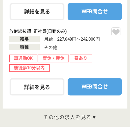
桂名会 木村病院
地域密着型の病院
愛知県名古屋市
名東区名東本通
2-22-1
星ヶ丘駅徒歩8
分
病院
星が丘駅から徒歩10分です◎桂名会では、スタッフ
がいつも笑顔で活躍できるよう、様々な教育・サポー
ト体制を導入しています。入職時にプリセプターと呼
ばれる専任の先輩の指導のもと看護を実践し、回復期
リハビリ病棟看護師の役割を学んでいく事ができま
す！しっかりとキャリアアップをしたい方におすすめ
です。
作業療法士 正社員(日勤のみ)
給与
月給：230,000円〜276,000円
職種
リハビリ職（作業療法士）
未経験OK
賞与4か月以上
車通勤OK
ブランクOK
育休・産休
託児所あり
WEB問合せ
詳細を見る
理学療法士 正社員(日勤のみ)