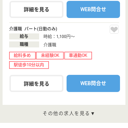
杏園会 熱田リハビリテーション病院
年間休日120日以上のリハビリ病院
愛知県名古屋市
熱田区六番1-1-
19
六番町駅徒歩3
分
介護老人保健施
設, 病院, 居宅介
護支援事業所,
地...
月平均10日程度の休みがあるので、プライベートも
充実させたい方にはおススメ
介護支援専門員 正社員(日勤のみ)
給与
月給：195,000円〜
職種
ケアマネジャー
休み多め
未経験OK
車通勤OK
住宅手当あり
育休・産休
寮あり
WEB問合せ
詳細を見る