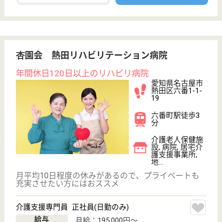
医療ソーシャルワーカー 正社員(日勤のみ)
給与
月給：203,000円
職種
その他
無資格可
未経験OK
車通勤OK
育休・産休
WEB問合せ
詳細を見る
理学療法士 正社員(日勤のみ)
給与
月給：237,500円〜365,900円
職種
リハビリ職（理学療法士）
未経験OK
賞与4か月以上
車通勤OK
育休・産休
WEB問合せ
詳細を見る
吉田病院
地域に密着した病院