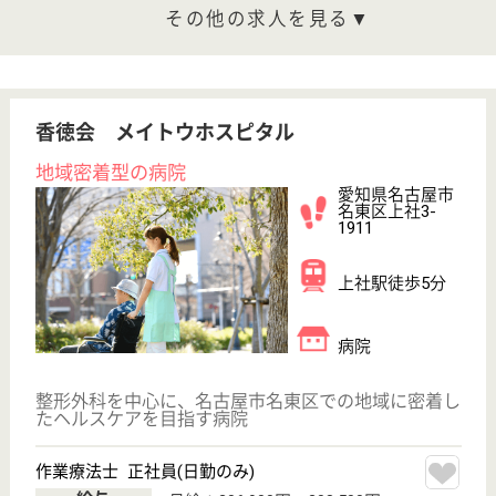
コジマ会 みどり
コジマ会運営の老健
愛知県名古屋市
緑区横吹町
1907-12
徳重駅車5分
介護老人保健施
設, デイケア, シ
ョートステイ,
居...
桜通線の徳重駅からバスに乗り、水広橋で下車した場
所の介護老人保健施設です◎まわりのやさしさから生
まれる、いくつもの笑顔。そんな場所でありたいと努
力し続けている職場です☆同じ施設内で、リハビリ職
員から看護職員、介護職員の他に管理栄養士や歯科衛
生士など多くの専門職が一緒に和気あいあいと働いて
います！
介護職 正社員(日勤のみ)
給与
月給：217,536円
職種
介護職
無資格可
賞与4か月以上
車通勤OK
住宅手当あり
育休・産休
WEB問合せ
詳細を見る