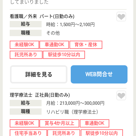
MSW 正社員(日勤のみ)
給与
月給：210,000円〜256,000円
職種
その他
給料多め
土日休み
育休・産休
託児所あり
駅徒歩10分以内
WEB問合せ
詳細を見る
その他の求人を見る
桂名会 重工記念病院
スポーツ整形の手術件数愛知県No.1☆若年層やア
スリートに多いスポーツ整形から、高齢者の加齢
に伴う関節痛等の整形外科治療まで幅広く対応！
愛知県名古屋市
熱田区外土居町
7-8
西高蔵駅徒歩10
分