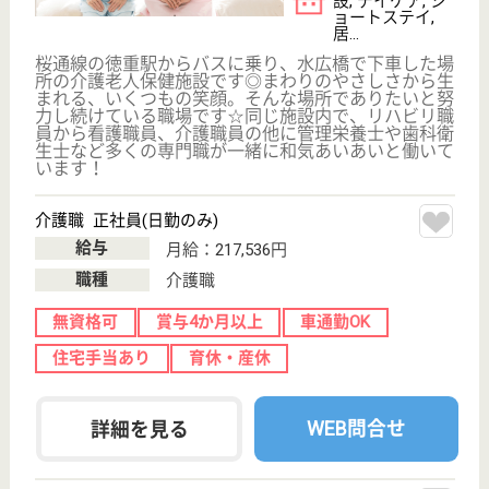
白楊会 白楊会病院
地域に根ざした老人病院
愛知県名古屋市
名東区上社4-
181
上社駅徒歩5分
病院
名古屋ICから車で10分と、便利な場所に位置していま
す◎給与はこれまでの経験などをしっかり考慮して決
定しますので、入社当初からやりがいをもって働くこ
とができます♪賞与は年に二回付与され、これまでに4
か月以上付与の実績を持っています☆産休や育休を取
得することができますので、長く安心して勤められま
す。
事務長補佐 正社員(日勤のみ)
給与
月給：250,000円〜300,000円
職種
管理職（管理者・施設長）
休み多め
賞与4か月以上
車通勤OK
住宅手当あり
駅徒歩10分以内