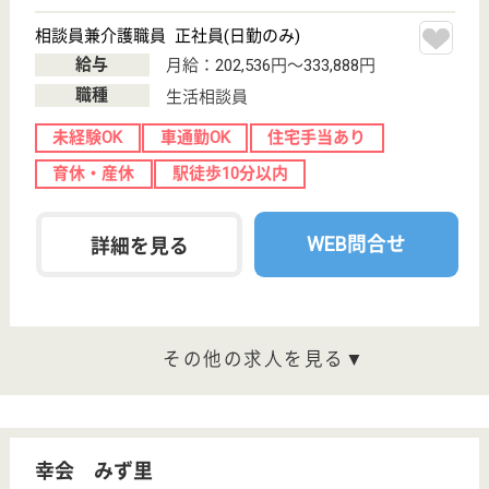
給料多め
未経験OK
車通勤OK
育休・産休
寮あり
正社員登用制度
WEB問合せ
詳細を見る
介護職（デイケアスタッフ） 正社員(日勤のみ)
給与
月給：227,036円〜239,536円
職種
介護職
未経験OK
賞与4か月以上
土日休み
車通勤OK
育休・産休
寮あり
WEB問合せ
詳細を見る
その他の求人を見る
香徳会 メイトウホスピタル
地域密着型の病院
愛知県名古屋市
名東区上社3-
1911