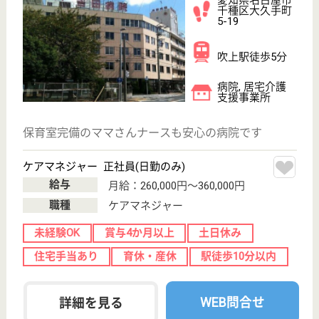
治療、ED（勃起障害）治療の特殊診療まで行ってお
ります
医療相談員 正社員(日勤のみ)
給与
月給：210,000円
職種
その他
車通勤OK
育休・産休
駅徒歩10分以内
WEB問合せ
詳細を見る
生寿会 かわな病院
地域に密着したトータル医療を提供
愛知県名古屋市
昭和区山花町50
川名駅徒歩7分
介護老人保健施
設, デイサービ
ス, 病院, クリニ
ッ...
内科慢性疾患・腎透析医療・高齢者医療を提供、地域
一般病院として他の医療機関と連携しながら、包括的
な医療・ケアサービスを実施します