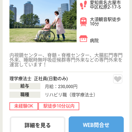
地域医療に貢献
愛知県名古屋市
瑞穂区瑞穂通5-
1
瑞穂運動場西駅
徒歩3分
病院
内科、胃腸科、外科、整形外科の診療を主に行ってお
ります
看護師 パート(日勤のみ)
給与
時給：1,350円
職種
看護職
駅徒歩10分以内
WEB問合せ
詳細を見る
メディカルホーム大久手
吉田病院系列の老健
愛知県名古屋市
千種区大久手町