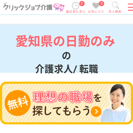
0
0
最近見た求人
お気に入り
求人検索
愛知県の日勤のみ
の
介護求人/ 転職
現在の検索条件
愛知県
変更
エリア・駅
日勤のみ
変更
こだわり条件