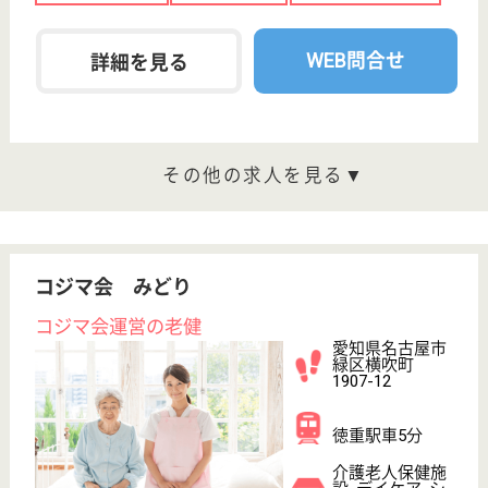
病院
地域医療をけん引すべく、スタッフ全員で日々切磋琢
磨している当院を一緒に盛り上げてくれる方をお待ち
しています。
手術室看護職 正社員(日勤のみ)
給与
月給：235,000円〜
職種
その他
車通勤OK
育休・産休
託児所あり
駅徒歩10分以内
WEB問合せ
詳細を見る
MSW 正社員(日勤のみ)
給与
月給：216,000円〜256,000円
職種
その他
未経験OK
車通勤OK
駅徒歩10分以内
WEB問合せ
詳細を見る
その他の求人を見る