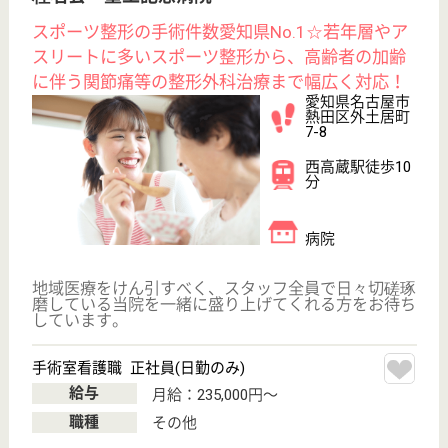
駅徒歩10分以内
WEB問合せ
詳細を見る
その他の求人を見る
もっとみる（21-40 件 /855 件）
現在の検索条件
愛知県
変更
エリア・駅
日勤のみ
変更
こだわり条件
;
事業所情報の一部は、厚生労働省の介護事業所・生活関連情報
検索「介護サービス情報公表システム 」から転載しておりま