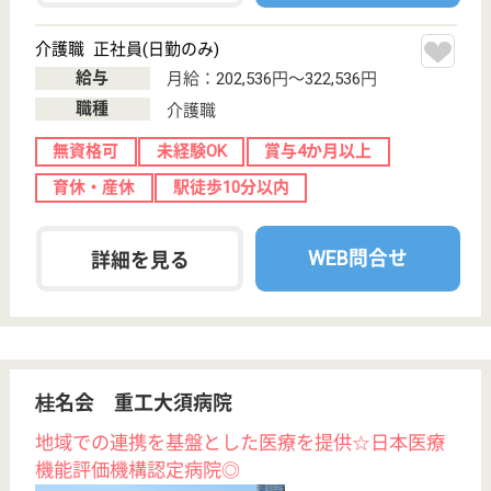
介護職 正社員(日勤のみ)
給与
月給：193,320円〜228,120円
職種
その他
休み多め
無資格可
未経験OK
賞与4か月以上
車通勤OK
住宅手当あり
WEB問合せ
詳細を見る
作業療法士 正社員(日勤のみ)
給与
月給：236,800円
職種
リハビリ職（作業療法士）
休み多め
未経験OK
賞与4か月以上
住宅手当あり
育休・産休
駅徒歩10分以内
WEB問合せ
詳細を見る
その他の求人を見る
大仁会 髙木病院