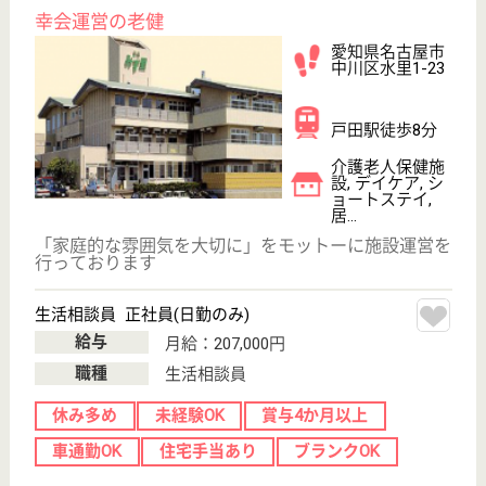
上社駅徒歩5分
病院
整形外科を中心に、名古屋市名東区での地域に密着し
たヘルスケアを目指す病院
作業療法士 正社員(日勤のみ)
給与
月給：206,900円〜208,500円
職種
リハビリ職（作業療法士）
未経験OK
賞与4か月以上
車通勤OK
住宅手当あり
育休・産休
駅徒歩10分以内
WEB問合せ
詳細を見る
言語聴覚士 正社員(日勤のみ)
給与
月給：206,000円〜
職種
その他
未経験OK
車通勤OK
育休・産休
駅徒歩10分以内
WEB問合せ
詳細を見る