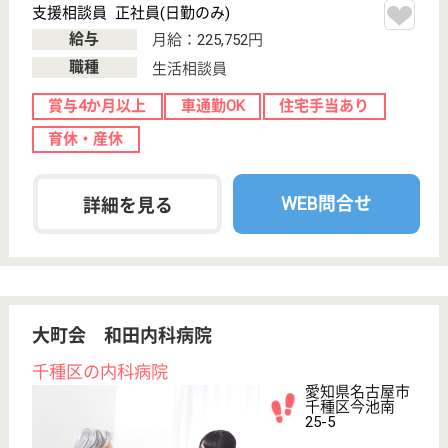
WEB問合せ
詳細を見る
並木会 並木病院
地域の療養型病院
愛知県名古屋市
天白区荒池2-
1101
赤池駅徒歩11分
病院, 訪問看護
平針駅から徒歩10分と、非常に通勤至便な場所に位
置しています◎「愛をもって誠を尽くす」の病院理念
に基づき「やさしさと温もりのある」医療･看護･介護
を実践しています！未経験者も積極的に歓迎してお
り、先輩たちから優しく教えてもらえますよ♪安心し
て働くことが出来る充実した職場環境を大切にしてい
ます。
医療相談員 正社員(日勤のみ)
給与
月給：208,000円〜248,200円
職種
その他
未経験OK
賞与4か月以上
車通勤OK
育休・産休