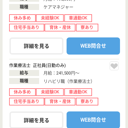
愛知県名古屋市
千種区大久手町
5-19
吹上駅徒歩5分
病院, 居宅介護
支援事業所
保育室完備のママさんナースも安心の病院です
ケアマネジャー 正社員(日勤のみ)
給与
月給：260,000円〜360,000円
職種
ケアマネジャー
未経験OK
賞与4か月以上
土日休み
住宅手当あり
育休・産休
駅徒歩10分以内
WEB問合せ
詳細を見る
介護職 正社員(日勤のみ)
給与
月給：202,536円〜322,536円
職種
介護職
無資格可
未経験OK
賞与4か月以上
育休・産休
駅徒歩10分以内