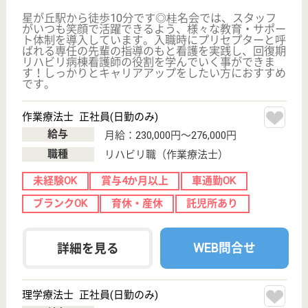
給与
年収：2,820,000円〜5,092,000円
職種
その他
未経験OK
土日休み
車通勤OK
住宅手当あり
育休・産休
駅徒歩10分以内
WEB問合せ
詳細を見る
相談員兼介護職員 正社員(日勤のみ)
給与
月給：202,536円〜333,888円
職種
生活相談員
未経験OK
車通勤OK
住宅手当あり
育休・産休
駅徒歩10分以内
WEB問合せ
詳細を見る
その他の求人を見る
幸会 みず里