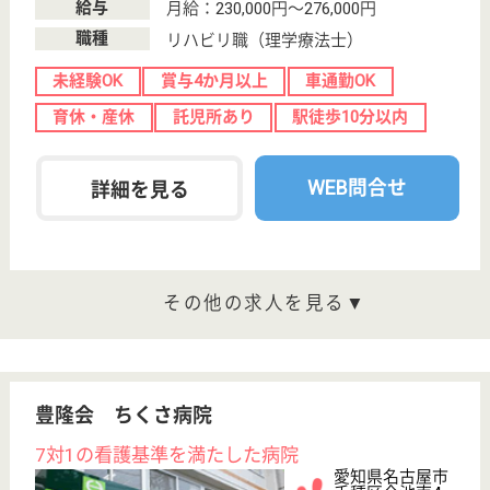
幸会運営の老健
愛知県名古屋市
中川区水里1-23
戸田駅徒歩8分
介護老人保健施
設, デイケア, シ
ョートステイ,
居...
「家庭的な雰囲気を大切に」をモットーに施設運営を
行っております
生活相談員 正社員(日勤のみ)
給与
月給：207,000円
職種
生活相談員
休み多め
未経験OK
賞与4か月以上
車通勤OK
住宅手当あり
ブランクOK
WEB問合せ
詳細を見る
介護職 パート(日勤のみ)
給与
時給：1,100円〜
職種
介護職
給料多め
未経験OK
車通勤OK