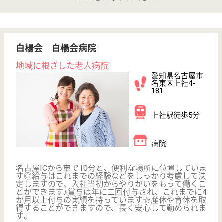
介護福祉士
社会福祉士
戻る
ケアマネジャー
PT
次のステッ
OT
その他・なし
次のステップへ
サービス紹介
クリックジョブ介護とは
ご利用の流れ
公式LINE＠
お役立ち情報
転職ノウハウ