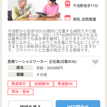
WEB問合せ
詳細を見る
医療法人 稲熊病院
地域のホームホスピタル
愛知県名古屋市
瑞穂区豊岡通1-
10
瑞穂運動場西駅
徒歩10分
病院
CT、内視鏡検査、エコー検査などの設備をいち早く
揃え、来院されたその日に検査できるようになってい
ます
MSW 正社員(日勤のみ)
給与
月給：197,000円〜282,000円
職種
その他
休み多め
未経験OK
車通勤OK
育休・産休
駅徒歩10分以内