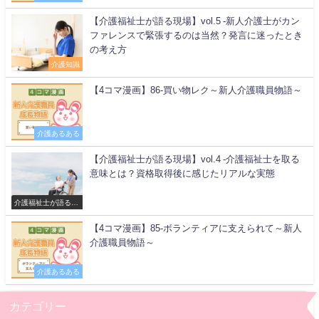
【介護福祉士が語る現場】vol.5 -新人介護士がカン
ファレンスで緊張するのは当然？発言に迷ったとき
の考え方
介護知識
【4コマ漫画】86-買い物レク～新人介護職員物語～
介護あるある
【介護福祉士が語る現場】vol.4 -介護福祉士を取る
意味とは？資格取得後に感じたリアルな実態
介護福祉士が語る現
場
【4コマ漫画】85-ボランティアに支えられて～新人
介護職員物語～
介護あるある
カテゴリー