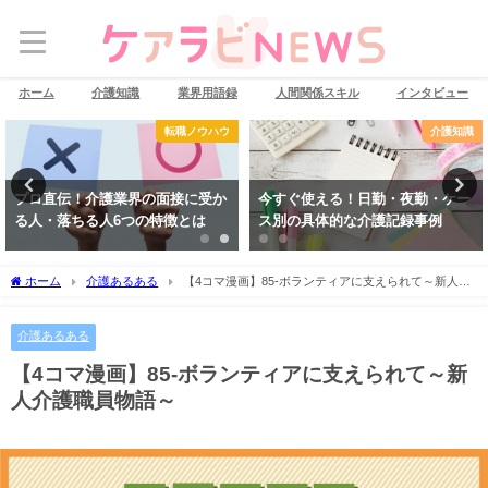
ホーム
介護知識
業界用語録
人間関係スキル
インタビュー
転職ノウハウ
介護知識
プロ直伝！介護業界の面接に受か
今すぐ使える！日勤・夜勤・ケー
る人・落ちる人6つの特徴とは
ス別の具体的な介護記録事例
ホーム
介護あるある
【4コマ漫画】85-ボランティアに支えられて～新人介
護職員物語～
介護あるある
【4コマ漫画】85-ボランティアに支えられて～新
人介護職員物語～