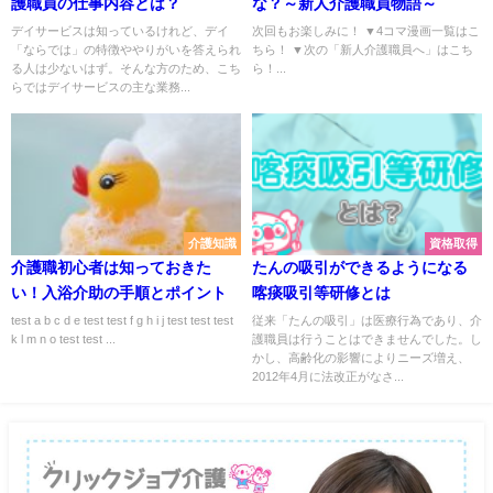
護職員の仕事内容とは？
な？～新人介護職員物語～
デイサービスは知っているけれど、デイ
次回もお楽しみに！ ▼4コマ漫画一覧はこ
「ならでは」の特徴ややりがいを答えられ
ちら！ ▼次の「新人介護職員へ」はこち
る人は少ないはず。そんな方のため、こち
ら！...
らではデイサービスの主な業務...
介護知識
資格取得
介護職初心者は知っておきた
たんの吸引ができるようになる
い！入浴介助の手順とポイント
喀痰吸引等研修とは
test a b c d e test test f g h i j test test test
従来「たんの吸引」は医療行為であり、介
k l m n o test test ...
護職員は行うことはできませんでした。し
かし、高齢化の影響によりニーズ増え、
2012年4月に法改正がなさ...