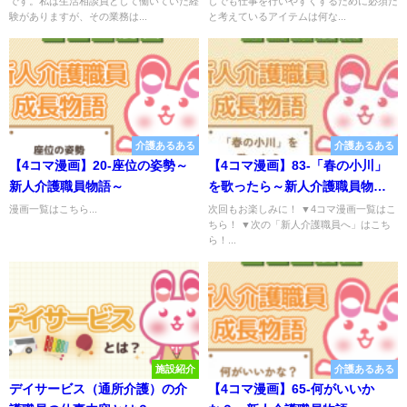
です。私は生活相談員として働いていた経
しでも仕事を行いやすくするために必須だ
験がありますが、その業務は...
と考えているアイテムは何な...
介護あるある
介護あるある
【4コマ漫画】20-座位の姿勢～
【4コマ漫画】83-「春の小川」
新人介護職員物語～
を歌ったら～新人介護職員物語
～
漫画一覧はこちら...
次回もお楽しみに！ ▼4コマ漫画一覧はこ
ちら！ ▼次の「新人介護職員へ」はこち
ら！...
施設紹介
介護あるある
デイサービス（通所介護）の介
【4コマ漫画】65-何がいいか