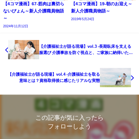
【4コマ漫画】67-筋肉は裏切ら
【4コマ漫画】19-朝のお迎え～
ないぴょん～新人介護職員物語
新人介護職員物語～
～
2019年5月24日
2024年11月12日
【介護福祉士が語る現場】vol.3 -長期臥床を支える
服選び 介護事故を防ぐ視点と、ご家族に納得いただ
く説明術
【介護福祉士が語る現場】vol.4 -介護福祉士を取る
意味とは？資格取得後に感じたリアルな実態
この記事が気に入ったら
フォローしよう