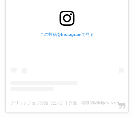
この投稿をInstagramで見る
クリックジョブ介護【公式】 | 介護・転職(@clickjob_kaigo_official)がシェアした投稿