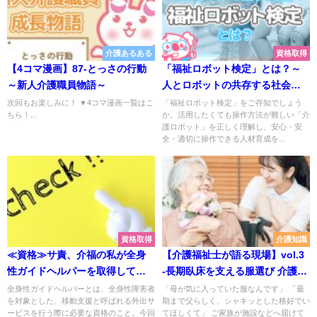
介護あるある
資格取得
【4コマ漫画】87-とっさの行動
「福祉ロボット検定」とは？～
～新人介護職員物語～
人とロボットの共存する社会へ
～
次回もお楽しみに！ ▼4コマ漫画一覧はこ
「福祉ロボット検定」をご存知でしょう
ちら！...
か。活用したくても操作方法が難しい「介
護ロボット」を正しく理解し、安心・安
全・適切に操作できる人材育成を...
資格取得
介護知識
≪資格≫サ責、介福の私が全身
【介護福祉士が語る現場】vol.3
性ガイドヘルパーを取得して感
-長期臥床を支える服選び 介護事
じたこと
故を防ぐ視点と、ご家族に納得
全身性ガイドヘルパーとは、全身性障害者
「母が気に入っていた服なんです」 「最
を対象とした、移動支援と呼ばれる外出サ
期まで父らしく、シャキッとした格好でい
いただく説明術
ービスを行う際に必要な資格のこと。今回
てほしくて」 ご家族が施設などへ届けて