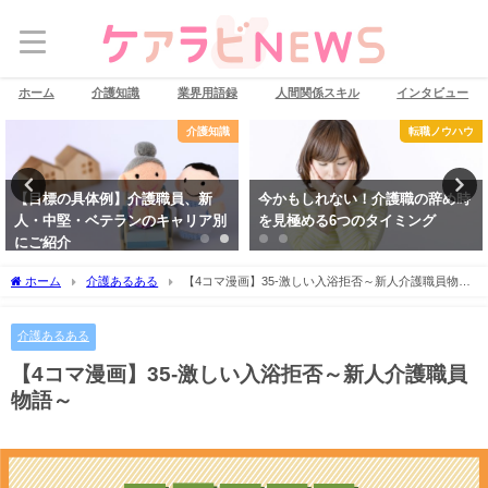
ホーム
介護知識
業界用語録
人間関係スキル
インタビュー
介護知識
転職ノウハウ
【目標の具体例】介護職員、新
今かもしれない！介護職の辞め時
人・中堅・ベテランのキャリア別
を見極める6つのタイミング
にご紹介
ホーム
介護あるある
【4コマ漫画】35-激しい入浴拒否～新人介護職員物語
～
介護あるある
【4コマ漫画】35-激しい入浴拒否～新人介護職員
物語～