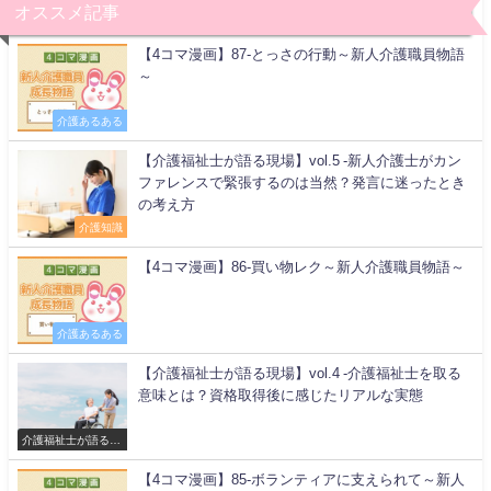
オススメ記事
【4コマ漫画】87-とっさの行動～新人介護職員物語
～
介護あるある
【介護福祉士が語る現場】vol.5 -新人介護士がカン
ファレンスで緊張するのは当然？発言に迷ったとき
の考え方
介護知識
【4コマ漫画】86-買い物レク～新人介護職員物語～
介護あるある
【介護福祉士が語る現場】vol.4 -介護福祉士を取る
意味とは？資格取得後に感じたリアルな実態
介護福祉士が語る現
場
【4コマ漫画】85-ボランティアに支えられて～新人