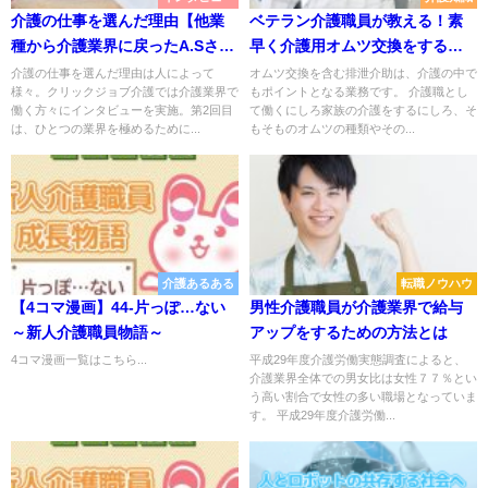
介護の仕事を選んだ理由【他業
ベテラン介護職員が教える！素
種から介護業界に戻ったA.Sさ
早く介護用オムツ交換をするた
ん】
めのコツ
介護の仕事を選んだ理由は人によって
オムツ交換を含む排泄介助は、介護の中で
様々。クリックジョブ介護では介護業界で
もポイントとなる業務です。 介護職とし
働く方々にインタビューを実施。第2回目
て働くにしろ家族の介護をするにしろ、そ
は、ひとつの業界を極めるために...
もそものオムツの種類やその...
介護あるある
転職ノウハウ
【4コマ漫画】44-片っぽ…ない
男性介護職員が介護業界で給与
～新人介護職員物語～
アップをするための方法とは
4コマ漫画一覧はこちら...
平成29年度介護労働実態調査によると、
介護業界全体での男⼥⽐は⼥性７７％とい
う⾼い割合で⼥性の多い職場となっていま
す。 平成29年度介護労働...