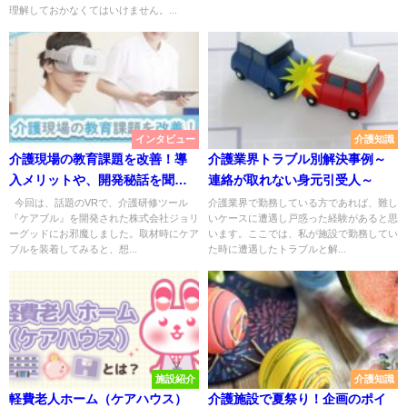
理解しておかなくてはいけません。...
インタビュー
介護知識
介護現場の教育課題を改善！導
介護業界トラブル別解決事例～
入メリットや、開発秘話を聞
連絡が取れない身元引受人～
く！VR研修サービス『ケアブ
今回は、話題のVRで、介護研修ツール
介護業界で勤務している方であれば、難し
『ケアブル』を開発された株式会社ジョリ
いケースに遭遇し戸惑った経験があると思
ル』
ーグッドにお邪魔しました。取材時にケア
います。ここでは、私が施設で勤務してい
ブルを装着してみると、想...
た時に遭遇したトラブルと解...
施設紹介
介護知識
軽費老人ホーム（ケアハウス）
介護施設で夏祭り！企画のポイ