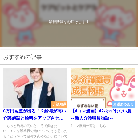
最新情報をお届けします
おすすめの記事
介護知識
介護あるある
6万円も差が出る！？給与が高い
【4コマ漫画】42-ゆずれない夏
介護施設と給料をアップさせる3
～新人介護職員物語～
つの方法
「もっと給与の高いところで働きた
4コマ漫画一覧はこちら...
い…！」介護業界で働いていてそう思った
ら「どうやって給与を高めるか」について