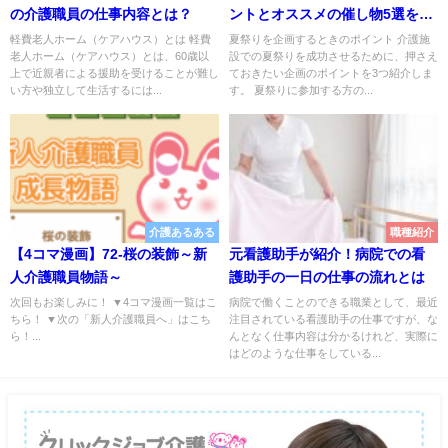
の介護職員の仕事内容とは？
ントとオススメの催し物5選を紹
介
軽費老人ホーム（ケアハウス）とは 軽費
夏祭りを企画するときのポイント 介護施
老人ホーム（ケアハウス）とは、60歳以
設での夏祭りを成功させるために、押さえ
上で近親者による援助を受けることが難し
ておきたい企画のポイントを3つ紹介しま
い方や独立して生活するには...
す。 夏祭りに参加する方の...
介護あるある
職種紹介
【4コマ漫画】72-桜の装飾～新
元看護助手が紹介！病院での看
人介護職員物語～
護助手の一日の仕事の流れとは
次回もお楽しみに！ ▼4コマ漫画一覧はこ
病院で働くことのできる職業として、最近
ちら！ ▼次の「新人介護職員へ」はこち
注目されている看護助手の仕事ですが、な
ら！...
んとなく仕事内容は分かるけれど、実際に
はどのような仕事をしている...