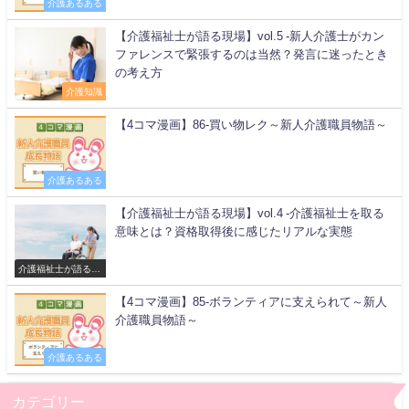
介護あるある
【介護福祉士が語る現場】vol.5 -新人介護士がカン
ファレンスで緊張するのは当然？発言に迷ったとき
の考え方
介護知識
【4コマ漫画】86-買い物レク～新人介護職員物語～
介護あるある
【介護福祉士が語る現場】vol.4 -介護福祉士を取る
意味とは？資格取得後に感じたリアルな実態
介護福祉士が語る現
場
【4コマ漫画】85-ボランティアに支えられて～新人
介護職員物語～
介護あるある
カテゴリー