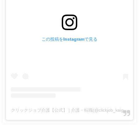
この投稿をInstagramで見る
クリックジョブ介護【公式】 | 介護・転職(@clickjob_kaigo_official)がシェアした投稿