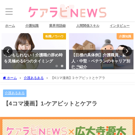
ホーム
介護知識
業界用語録
人間関係スキル
インタビュー
転職ノウハウ
介護知識
今かもしれない！介護職の辞め時
【目標の具体例】介護職員、新
を見極める6つのタイミング
人・中堅・ベテランのキャリア別
にご紹介
ホーム
介護あるある
【4コマ漫画】1-ケアビットとケアラ
介護あるある
【4コマ漫画】1-ケアビットとケアラ