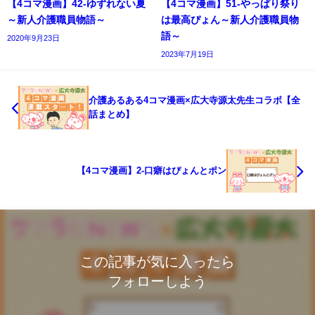
【4コマ漫画】42-ゆずれない夏
【4コマ漫画】51-やっぱり祭り
～新人介護職員物語～
は最高ぴょん～新人介護職員物
語～
2020年9月23日
2023年7月19日
介護あるある4コマ漫画×広大寺源太先生コラボ【全
話まとめ】
【4コマ漫画】2-口癖はぴょんとポン
この記事が気に入ったら
フォローしよう