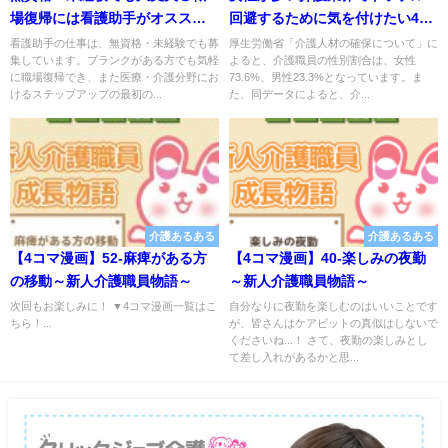
場復帰には看護助手がオスス
回避するために気を付けたい4つ
メ！！
のこと
看護助手の仕事は、無資格・未経験でも募
厚生労働省「介護人材の確保について」に
集しています。ブランクがある方でも気軽
よると、介護職員の性別割合は、女性
に職場復帰でき、また医療・介護分野にお
73.6%、男性23.3%となっています。ま
けるステップアップの最初の...
た、同データによると、介...
介護あるある
介護あるある
【4コマ漫画】52-麻痺がある方
【4コマ漫画】40-楽しみの夜勤
の移動～新人介護職員物語～
～新人介護職員物語～
次回もお楽しみに！ ▼4コマ漫画一覧はこ
自分なりに夜勤を楽しむのはいいことです
ちら！...
が、皆さんはケアビットの真似はしないで
くださいね...！ さて、夜勤の楽しみとし
て差し入れがあるかと思...