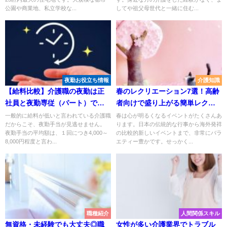
公園や商業地、私立学校な...
してや祖父母世代と一緒に住む...
夜勤お役立ち情報
介護知識
【給料比較】介護職の夜勤は正
春のレクリエーション7選！高齢
社員と夜勤専従（パート）でど
者向けで盛り上がる簡単レクを
ちらが高給料なの？
紹介
一般的に給料が低いと言われている介護職
春は心が明るくなるイベントがたくさんあ
だからこそ、夜勤手当が見逃せません。
ります。日本の伝統的な行事から海外発祥
夜勤手当の平均額は、１回につき4,000～
の比較的新しいイベントまで、非常にバラ
8,000円程度と言わ...
エティー豊かです。せっかく...
職種紹介
人間関係スキル
無資格・未経験でも大丈夫◎職
女性が多い介護業界でトラブル