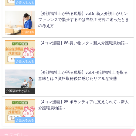
介護あるある
【介護福祉士が語る現場】vol.5 -新人介護士がカン
ファレンスで緊張するのは当然？発言に迷ったとき
の考え方
介護知識
【4コマ漫画】86-買い物レク～新人介護職員物語～
介護あるある
【介護福祉士が語る現場】vol.4 -介護福祉士を取る
意味とは？資格取得後に感じたリアルな実態
介護福祉士が語る現
場
【4コマ漫画】85-ボランティアに支えられて～新人
介護職員物語～
介護あるある
カテゴリー