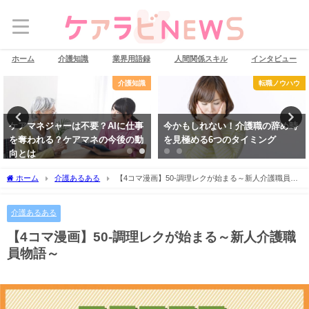
ホーム
介護知識
業界用語録
人間関係スキル
インタビュー
介護知識
転職ノウハウ
ケアマネジャーは不要？AIに仕事
今かもしれない！介護職の辞め時
を奪われる？ケアマネの今後の動
を見極める6つのタイミング
向とは
ホーム
介護あるある
【4コマ漫画】50-調理レクが始まる～新人介護職員物
語～
介護あるある
【4コマ漫画】50-調理レクが始まる～新人介護職
員物語～