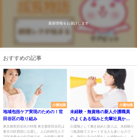
最新情報をお届けします
おすすめの記事
介護知識
介護知識
地域包括ケア実現のための！世
未経験・無資格の新人介護職員
田谷区の取り組み
のよくある悩みと先輩社員から
のアドバイス
東京都世田谷区の特徴 東京都世田谷区は
介護職として働き始めた新人は、未経験か
東京23区西部に位置し、人口約86万人で
つ無資格でスタートする人も多いもので
23区内最大の住宅地です。大規模な都市
す。身近な方の介護をした経験がなく、ま