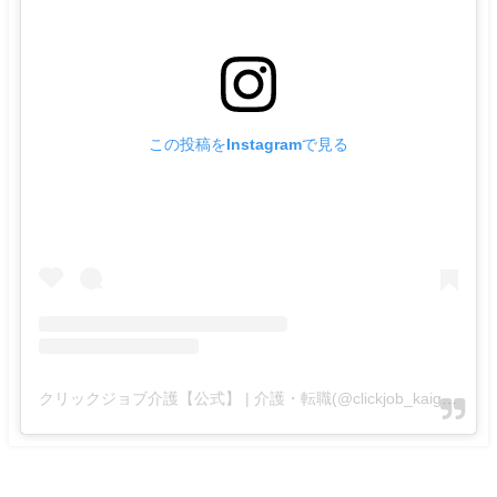
この投稿をInstagramで見る
クリックジョブ介護【公式】 | 介護・転職(@clickjob_kaigo_official)がシェアした投稿