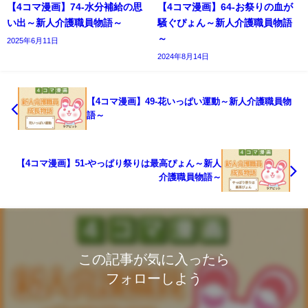
【4コマ漫画】74-水分補給の思
【4コマ漫画】64-お祭りの血が
い出～新人介護職員物語～
騒ぐぴょん～新人介護職員物語
～
2025年6月11日
2024年8月14日
【4コマ漫画】49-花いっぱい運動～新人介護職員物
語～
【4コマ漫画】51-やっぱり祭りは最高ぴょん～新人
介護職員物語～
この記事が気に入ったら
フォローしよう