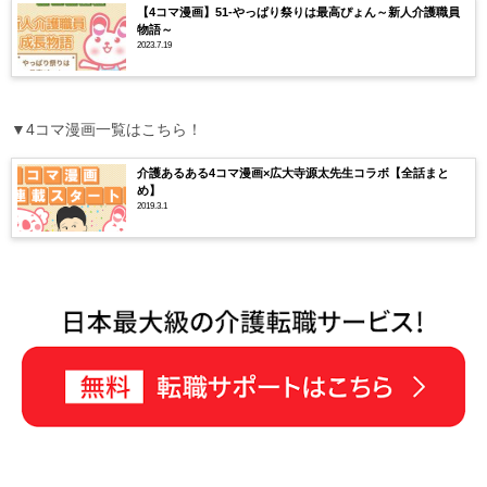
【4コマ漫画】51-やっぱり祭りは最高ぴょん～新人介護職員
物語～
2023.7.19
▼4コマ漫画一覧はこちら！
介護あるある4コマ漫画×広大寺源太先生コラボ【全話まと
め】
2019.3.1