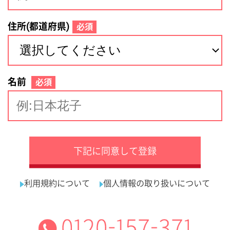
サイトマップ
利用規約
プライバシーポリシー
運営会社
看護師の求人・転職なら
採用ご担当者様へ
『クリックジョブ看護』
介護職求人支援サービス『クリックジョブ介護』運営会社:
ライフワンズ株式会社 ( 厚生労働大臣許可 )13- ユ -303765
Copyright©LifeOnes Ltd. All Rights Reserved