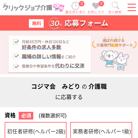
0
0
最近見た求人
お気に入り
求人検索
コジマ会 みどり
介護職
の
に応募する
資格
必須
(複数選択可)
初任者研修
実務者研修
(ヘルパー2級)
(ヘルパー1級)
介護福祉士
社会福祉士
ケアマネジャー
PT
OT
その他・なし