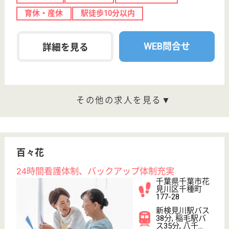
WEB問合せ
詳細を見る
敬老園ロイヤルヴィラ稲毛
千葉県千葉市稲
毛区園生町146
稲毛駅バス12分
介護付有料老人
ホーム
千葉県の敬老園ロイヤルヴィラ稲毛は、介護付有料老
人ホームを運営しています。 ぜひ各求人をご覧くだ
さい。
介護職 正社員
給与
月給：220,000円〜265,000円
職種
介護職
無資格可
未経験OK
車通勤OK
育休・産休
WEB問合せ
詳細を見る