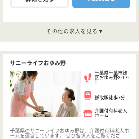
ホーム
千葉県のサニーライフ西千葉は、介護付有料老人ホー
ムを運営しています。 ぜひ各求人をご覧ください。
看護職 正社員(日勤のみ)
給与
月給：280,000円〜300,000円
職種
看護職
給料多め
育休・産休
駅徒歩10分以内
WEB問合せ
詳細を見る
介護職 正社員(日勤のみ)
給与
月給：188,000円〜223,000円
職種
介護職
無資格可
未経験OK
住宅手当あり
育休・産休
駅徒歩10分以内
WEB問合せ
詳細を見る
その他の求人を見る