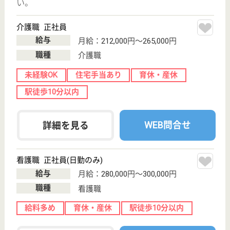
百々花
24時間看護体制、バックアップ体制充実
千葉県千葉市花
見川区千種町
177-28
新検見川駅バス
38分, 稲毛駅バ
ス35分, 八千...
介護付有料老人
ホーム
施設内には医療法人社団聖光会グループの診療所を併
設し、24時間365日、看護職員が常駐しています。
看護職 正社員
給与
月給：295,000円〜
職種
看護職
給料多め
休み多め
未経験OK
車通勤OK
WEB問合せ
詳細を見る
看護職 パート(日勤のみ)
給与
時給：1,500円〜1,600円