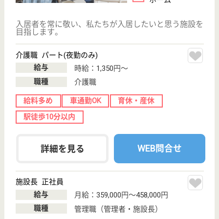
WEB問合せ
詳細を見る
明生会 ハイアットレジデンス季美の都ちば
千葉県千葉市中
央区都町5-29-
14
千葉駅バス10分
介護付有料老人
ホーム
千葉県の明生会 ハイアットレジデンス季美の都ちば
は、介護付有料老人ホームを運営しています。 ぜひ
各求人をご覧ください。
介護職 正社員
給与
月給：228,250円〜
職種
介護職
無資格可
未経験OK
車通勤OK
住宅手当あり
ブランクOK
寮あり
WEB問合せ
詳細を見る