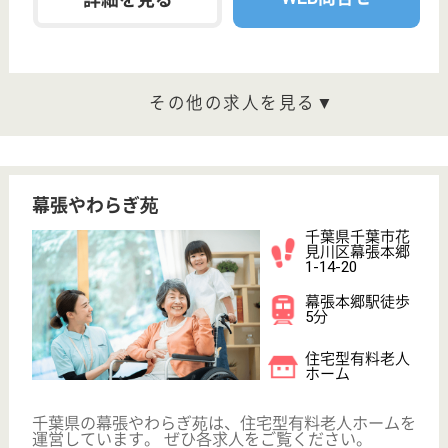
WEB問合せ
詳細を見る
その他の求人を見る
リッチランド豊南郷
高級ホテルを漂わせる綺麗な施設
千葉県船橋市金
堀町582-1
三咲駅バス15分
介護付有料老人
ホーム, 居宅介
護支援事業所
社会的役割を全うするノーマライゼーションと人権尊
重の理念に基づき、専門的サービスを実現
介護職 正社員
給与
月給：220,000円〜222,000円
職種
介護職
無資格可
未経験OK
車通勤OK
ブランクOK
短時間勤務OK
育休・産休