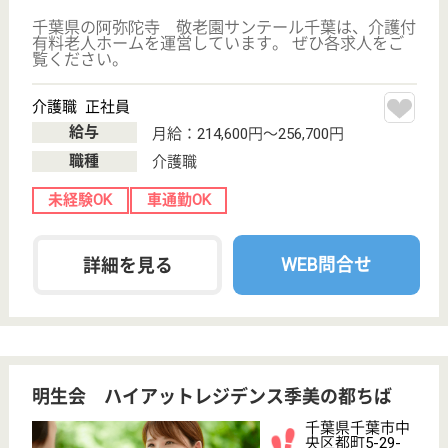
サービス提供責任者 正社員(日勤のみ)
給与
月給：253,000円〜273,000円
職種
サービス提供責任者
給料多め
未経験OK
車通勤OK
育休・産休
WEB問合せ
詳細を見る
介護職 パート(日勤のみ)
給与
時給：1,400円〜1,700円
職種
介護職
給料多め
未経験OK
育休・産休
WEB問合せ
詳細を見る
その他の求人を見る
応援家族 あすみが丘