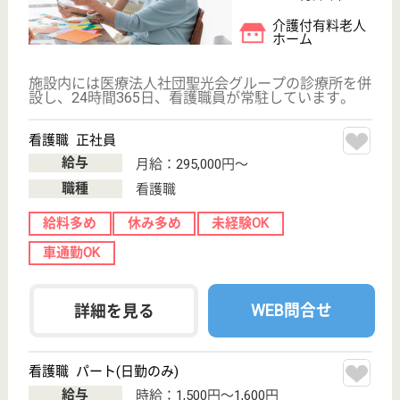
ベストライフ幕張
千葉県千葉市花
見川区幕張本郷
2-15-22
京成幕張駅徒歩
6分
介護付有料老人
ホーム
契約者または入居者の相互扶助によって介護付施設の
低額利用を実現し、将来起こり得る事態に備えて、契
約者または入居者の相互で助け合い、不安のない老後
生活を目的とする。
ケアマネジャー パート(日勤のみ)
給与
時給：1,500円
職種
ケアマネジャー
給料多め
育休・産休
駅徒歩10分以内
WEB問合せ
詳細を見る
ケアマネジャー 正社員(日勤のみ)