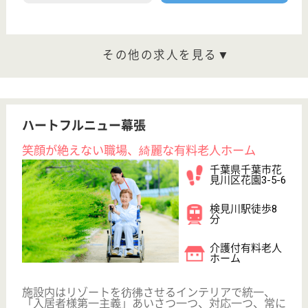
い。
介護職 正社員
給与
月給：212,000円〜265,000円
職種
介護職
未経験OK
住宅手当あり
育休・産休
駅徒歩10分以内
WEB問合せ
詳細を見る
看護職 正社員(日勤のみ)
給与
月給：280,000円〜300,000円
職種
看護職
給料多め
育休・産休
駅徒歩10分以内
WEB問合せ
詳細を見る
その他の求人を見る