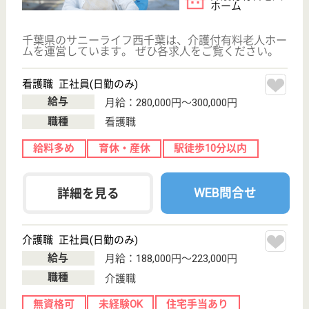
WEB問合せ
詳細を見る
その他の求人を見る
ラ・ナシカあすみが丘
千葉県千葉市緑
区あすみが丘8-
37-10
土気駅車7分
介護付有料老人
ホーム
千葉県のラ・ナシカあすみが丘は、介護付有料老人ホ
ームを運営しています。 ぜひ各求人をご覧くださ
い。
介護職 正社員
給与
月給：232,400円〜344,630円
職種
介護職
未経験OK
車通勤OK
住宅手当あり
育休・産休