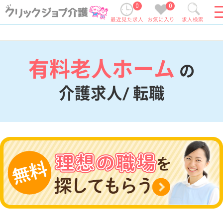
0
0
最近見た求人
お気に入り
求人検索
有料老人ホーム
の
介護求人/ 転職
現在の検索条件
変更
エリア・駅
有料老人ホーム
変更
こだわり条件