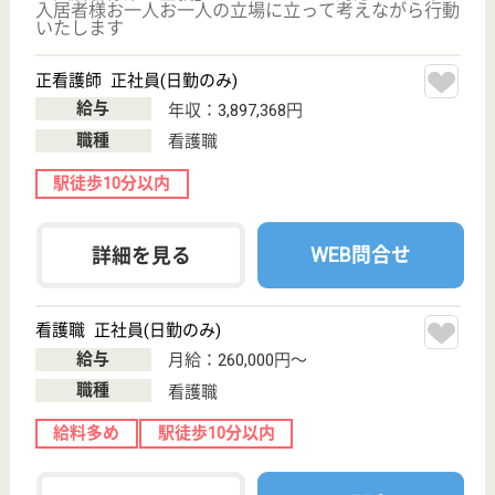
リスペクト稲毛
京成稲毛駅より徒歩4分！通勤にも便利な介護付き
有料老人ホームです。
千葉県千葉市稲
毛区稲毛東5-15-
7
京成稲毛駅徒歩
4分, 稲毛駅徒歩
15分
介護付有料老人
ホーム
入居者を常に敬い、私たちが入居したいと思う施設を
目指します。
介護職 パート(夜勤のみ)
給与
時給：1,350円〜
職種
介護職
給料多め
車通勤OK
育休・産休
駅徒歩10分以内
WEB問合せ
詳細を見る
施設長 正社員
給与
月給：359,000円〜458,000円
職種
管理職（管理者・施設長）