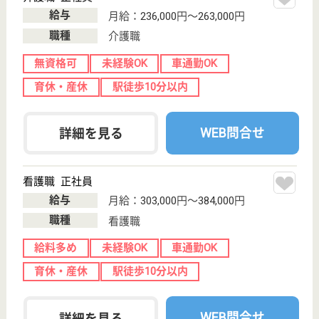
千葉県千葉市花
見川区花園3-5-6
検見川駅徒歩8
分
介護付有料老人
ホーム
施設内はリゾートを彷彿させるインテリアで統一、
「入居者様第一主義」あいさつ一つ、対応一つ、常に
入居者様お一人お一人の立場に立って考えながら行動
いたします
正看護師 正社員(日勤のみ)
給与
年収：3,897,368円
職種
看護職
駅徒歩10分以内
WEB問合せ
詳細を見る
看護職 正社員(日勤のみ)
給与
月給：260,000円〜
職種
看護職
給料多め
駅徒歩10分以内