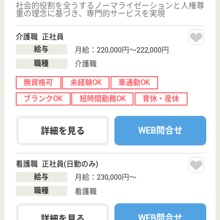
WEB問合せ
詳細を見る
ケアマネジャー パート(日勤のみ)
給与
時給：1,600円
職種
ケアマネジャー
給料多め
未経験OK
車通勤OK
育休・産休
駅徒歩10分以内
WEB問合せ
詳細を見る
その他の求人を見る
サニーライフ西千葉
千葉県千葉市稲
毛区緑町1-3-4
西千葉駅徒歩8
分, みどり台駅
徒歩3分
介護付有料老人