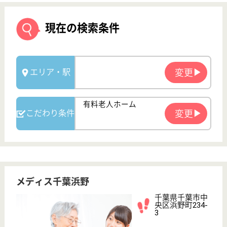
メディス千葉浜野
千葉県千葉市中
央区浜野町234-
3
浜野駅徒歩9分
介護付有料老人
ホーム
入居される方もご家族の方も安心して笑顔でいられる
ように、介護の専門家が真心込めてサポート致しま
す。
看護リーダー 正社員
給与
月給：310,780円〜361,230円
職種
その他
給料多め
車通勤OK
育休・産休
駅徒歩10分以内
WEB問合せ
詳細を見る