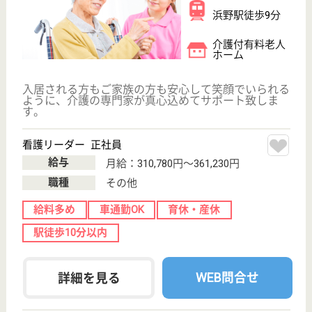
生活相談員 正社員(日勤のみ)
給与
月給：230,000円〜250,000円
職種
生活相談員
給料多め
未経験OK
車通勤OK
育休・産休
駅徒歩10分以内
WEB問合せ
詳細を見る
その他の求人を見る
メディカル・リハビリホームボンセジュール千
葉
看護師24H常駐、業界最大手ベネッセ運営