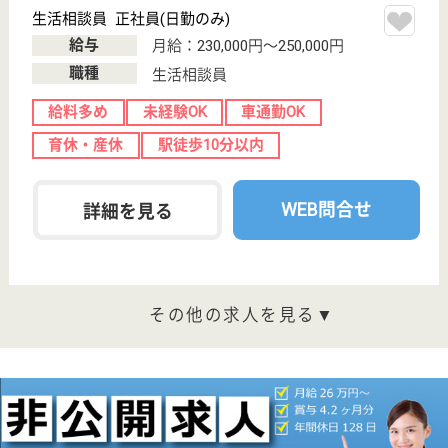
千葉県千葉市中
央区東千葉2-8-7
東千葉駅徒歩15
分
介護付有料老人
ホーム
2012年4月、千葉駅エリアでベネッセ初となる、健康
管理・医療ケアが充実したメディカルホームが誕生
サービススタッフ／経験者採用3 正社員
給与
月給：282,500円
職種
介護職
育休・産休
寮あり
WEB問合せ
詳細を見る
サービススタッフ 正社員
給与
月給：232,000円〜260,000円
職種
介護職
未経験OK
育休・産休
寮あり
WEB問合せ
詳細を見る