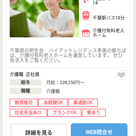
とてもアットホームな施設
千葉県千葉市緑
区あすみが丘8-
1-6
土気駅徒歩13分
介護付有料老人
ホーム
千葉県最大の都市公園である千葉市昭和の森公園に隣
接するあすみが丘ニュータウンに立地
ケアスタッフ 正社員
給与
月給：245,000円〜250,000円
職種
介護職
育休・産休
WEB問合せ
詳細を見る
看護職 正社員(日勤のみ)
給与
月給：265,000円
職種
看護職
育休・産休
WEB問合せ
詳細を見る