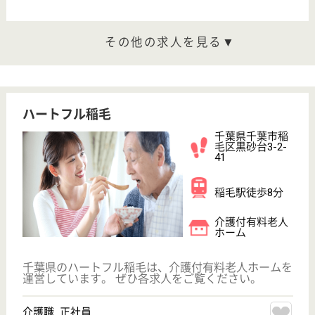
介護職 正社員
給与
月給：203,000円〜265,000円
職種
介護職
住宅手当あり
育休・産休
駅徒歩10分以内
WEB問合せ
詳細を見る
看護職 正社員(日勤のみ)
給与
月給：280,000円〜300,000円
職種
看護職
育休・産休
駅徒歩10分以内
WEB問合せ
詳細を見る
その他の求人を見る
ハートフルニュー幕張
笑顔が絶えない職場、綺麗な有料老人ホーム