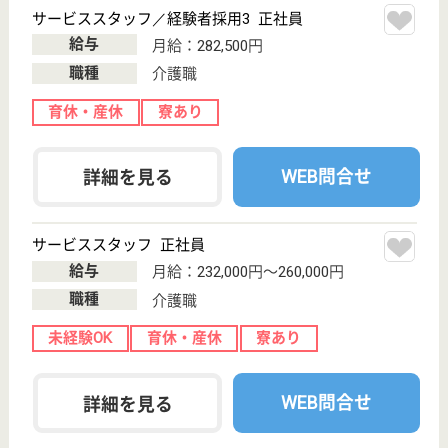
看護職 正社員
給与
月給：303,000円〜384,000円
職種
看護職
給料多め
未経験OK
車通勤OK
育休・産休
駅徒歩10分以内
WEB問合せ
詳細を見る
その他の求人を見る
幕張やわらぎ苑
千葉県千葉市花
見川区幕張本郷
1-14-20
幕張本郷駅徒歩
5分
住宅型有料老人
ホーム
千葉県の幕張やわらぎ苑は、住宅型有料老人ホームを
運営しています。 ぜひ各求人をご覧ください。