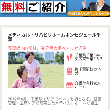
その他の求人を見る
ハートフル稲毛
千葉県千葉市稲
毛区黒砂台3-2-
41
稲毛駅徒歩8分
介護付有料老人
ホーム
千葉県のハートフル稲毛は、介護付有料老人ホームを
運営しています。 ぜひ各求人をご覧ください。
介護職 正社員
給与
月給：236,000円〜263,000円
職種
介護職
無資格可
未経験OK
車通勤OK
育休・産休
駅徒歩10分以内
WEB問合せ
詳細を見る