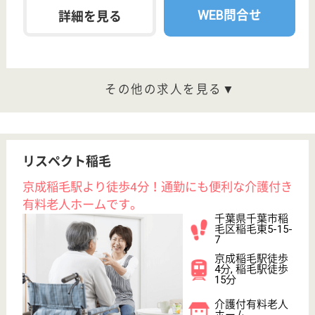
職種
看護職
給料多め
未経験OK
車通勤OK
WEB問合せ
詳細を見る
阿弥陀寺 敬老園サンテール千葉
千葉県千葉市中
央区仁戸名町
682-70
千葉駅バス10分
介護付有料老人
ホーム
千葉県の阿弥陀寺 敬老園サンテール千葉は、介護付
有料老人ホームを運営しています。 ぜひ各求人をご
覧ください。
介護職 正社員
給与
月給：214,600円〜256,700円
職種
介護職
未経験OK
車通勤OK