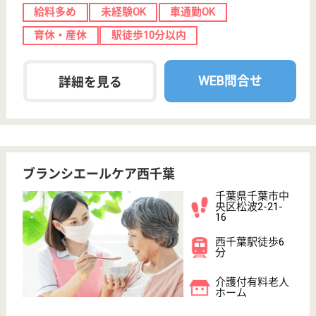
ケアマネージャー 正社員(日勤のみ)
給与
月給：222,800円〜269,100円
職種
ケアマネジャー
未経験OK
車通勤OK
育休・産休
寮あり
WEB問合せ
詳細を見る
サニーライフ幕張
千葉県千葉市花
見川区幕張本郷
3-3-12
幕張本郷駅徒歩
10分
住宅型有料老人
ホーム, デイサ
ービス
千葉県のサニーライフ幕張は、住宅型有料老人ホー
ム・デイサービスを運営しています。 ぜひ各求人を
ご覧ください。