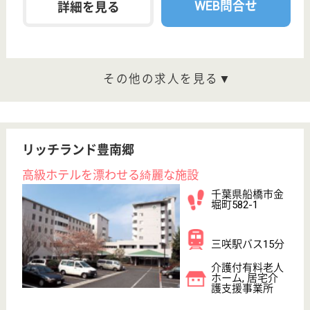
給料多め
未経験OK
車通勤OK
育休・産休
駅徒歩10分以内
WEB問合せ
詳細を見る
ブランシエールケア西千葉
千葉県千葉市中
央区松波2-21-
16
西千葉駅徒歩6
分
介護付有料老人
ホーム
入居者に対し、介護保険対象サービスならびに介護保
険対象外サービスについて、入居者がその有する能力
に応じ可能な限り自立した日常生活を営むことができ
るよう提供します。
介護職 正社員
給与
年収：2,981,216円〜3,674,416円
職種
介護職
無資格可
育休・産休
駅徒歩10分以内