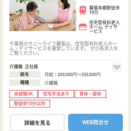
介護の転職支援サービスお申込み
30
簡単
登録
秒
保有資格を選択してくださ
誕生年を入
い
誕生年
必須
保有資格
必須
初任者研修
実務者研修
(ヘルパー2級)
(ヘルパー1級)
介護福祉士
社会福祉士
戻る
ケアマネジャー
PT
次のステッ
OT
その他・なし