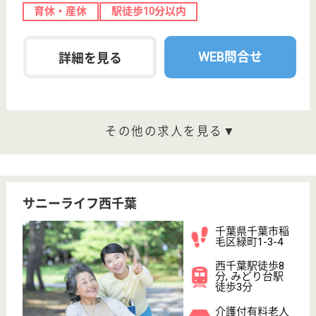
葉区東寺山町
770-8
千葉駅バス14分,
東千葉駅徒歩19
分
介護付有料老人
ホーム
千葉県のラ・ナシカたかしなは、介護付有料老人ホー
ムを運営しています。 ぜひ各求人をご覧ください。
介護職 正社員
給与
月給：232,400円〜
職種
介護職
未経験OK
車通勤OK
住宅手当あり
育休・産休
WEB問合せ
詳細を見る
看護職 パート(日勤のみ)
給与
時給：1,400円〜1,500円
職種
看護職
未経験OK
車通勤OK
育休・産休
正社員登用制度