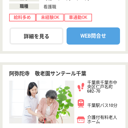
給与
月給：256,000円〜290,000円
職種
ケアマネジャー
未経験OK
育休・産休
駅徒歩10分以内
WEB問合せ
詳細を見る
その他の求人を見る
シニア町内会 癒しのまくはり館
千葉県千葉市花
見川区幕張町5-
370-4
幕張駅徒歩15分
介護付有料老人
ホーム, 訪問介
護
利用者一人一人の個性と生活を尊重する介護として
「ユニットケア」概念を採用し、少人数ごとのサービ
ス提供を行う。介護居室の中に11ヶ所のラウンジを
設けることで、利用者同士の気軽な交流を可能とし、
高齢者同士の馴染みの関係の形成、また自分らしさを
保つことのできる生活空間を提供する。