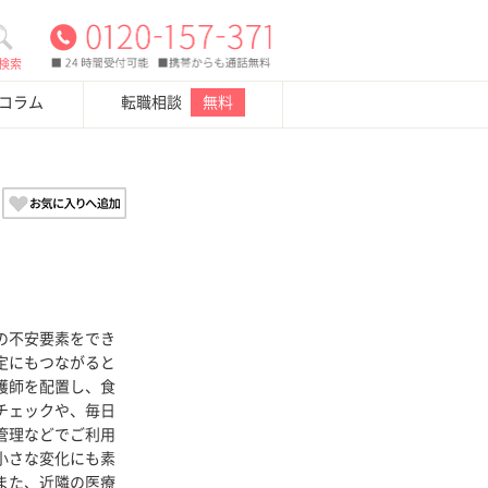
検索
・コラム
転職相談
無料
の不安要素をでき
定にもつながると
護師を配置し、食
チェックや、毎日
管理などでご利用
小さな変化にも素
また、近隣の医療