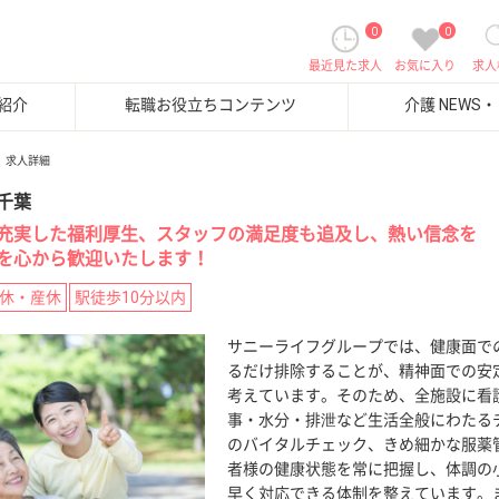
0
0
最近見た求人
お気に入り
求人
紹介
転職お役立ちコンテンツ
介護 NEWS
求人詳細
千葉
充実した福利厚生、スタッフの満足度も追及し、熱い信念を
を心から歓迎いたします！
休・産休
駅徒歩10分以内
サニーライフグループでは、健康面で
るだけ排除することが、精神面での安
考えています。そのため、全施設に看
事・水分・排泄など生活全般にわたる
のバイタルチェック、きめ細かな服薬
者様の健康状態を常に把握し、体調の
早く対応できる体制を整えています。