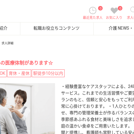
0
0
最近見た求人
お気に入り
求人
紹介
転職お役立ちコンテンツ
介護 NEWS
求人詳細
心の医療体制があります☆
OK
育休・産休
駅徒歩10分以内
・経験豊富なケアスタッフによる、24
サービス。これまでの生活習慣やご要
ランのもと、信頼と安心をもってご利
常に心掛けております。 ・1人ひとり
せ、専門の管理栄養士が作るバランス
季節感あふれる食材と美味しさを追求
庭の温かい食卓をご用意いたします。
関と提携し、看護師も常駐している安