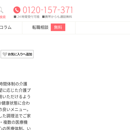
検索
・コラム
転職相談
無料
時間体制の介護
望に応じた介護プ
用いただけるよう
の健康状態に合わ
の良いメニュー。
した調理法でご家
 ・複数の医療機
心の医療体制。い