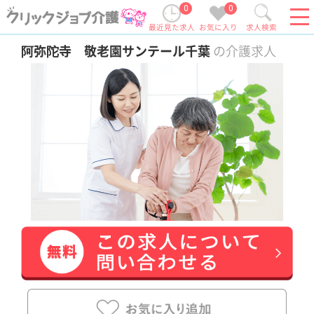
0
0
最近見た求人
お気に入り
求人検索
阿弥陀寺 敬老園サンテール千葉
の介護求人
未経験OK
車通勤OK
この求人の特長
地域に根差した敬老園で活躍してみませんか？
まずは雰囲気から♪施設見学もＯＫです。
おすすめポイント