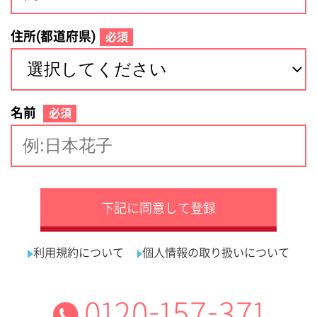
サイトマップ
利用規約
プライバシーポリシー
運営会社
看護師の求人・転職なら
採用ご担当者様へ
『クリックジョブ看護』
介護職求人支援サービス『クリックジョブ介護』運営会社:
ライフワンズ株式会社 ( 厚生労働大臣許可 )13- ユ -303765
Copyright©LifeOnes Ltd. All Rights Reserved