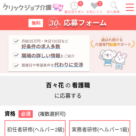
0
0
最近見た求人
お気に入り
求人検索
百々花
看護職
の
に応募する
資格
必須
(複数選択可)
初任者研修
実務者研修
(ヘルパー2級)
(ヘルパー1級)
介護福祉士
社会福祉士
ケアマネジャー
PT
OT
その他・なし