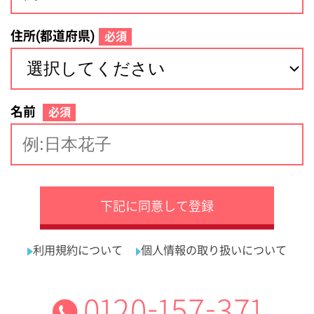
サイトマップ
利用規約
プライバシーポリシー
運営会社
看護師の求人・転職なら
採用ご担当者様へ
『クリックジョブ看護』
介護職求人支援サービス『クリックジョブ介護』運営会社:
ライフワンズ株式会社 ( 厚生労働大臣許可 )13- ユ -303765
Copyright©LifeOnes Ltd. All Rights Reserved