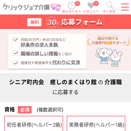
0
0
最近見た求人
お気に入り
求人検索
シニア町内会 癒しのまくはり館
介護職
の
に応募する
資格
必須
(複数選択可)
初任者研修
実務者研修
(ヘルパー2級)
(ヘルパー1級)
介護福祉士
社会福祉士
ケアマネジャー
PT
OT
その他・なし