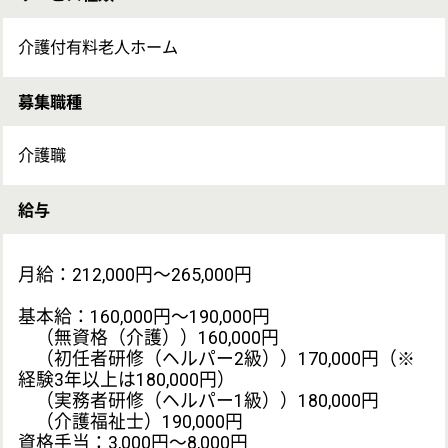
（介護福祉士）8,000円
（実務者研修（ヘルパー1級））5,000円
（初任者研修（ヘルパー2級））3,000円
夜勤手当：3,000円／回・5回／月
処遇改善手当：40,000円〜
家族手当 （配偶者）5,000円（18歳以下第3子
迄）3,500円
住宅手当 10,000～20,000円
特定処遇改善加算手当 （介護福祉士・資格取得
後経験10年以上）70,000円（左記以外）10,000円
昇給：あり 年1回
給与支払日：毎月25日締 翌月10日支払い
賞与：前年度実績 年2回・計2ヶ月分
応募資格
介護福祉士
実務者研修（ヘルパー1級）
初任者研修（ヘルパー2級）
未経験OK
未経験者には実務指導あり
学歴不問
勤務地
千葉県千葉市緑区おゆみ野2-17-1