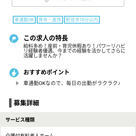
おすすめポイント
車通勤OKなので、毎日の出勤がラクラク♪
募集詳細
サービス種類
介護付有料老人ホーム
募集職種
作業療法士
給与
月給：255,000円〜275,000円
基本給：130,000円
資格手当：15,000円
職務手当 40,000円
都市給手当 40,000円
特別手当 30,000円～50,000円
昇給：あり 年1回
賞与：前年度実績 年2回・計3ヶ月分
3～4ヶ月分