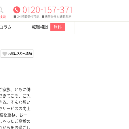
検索
・コラム
転職相談
無料
ご家族、ともに働
できてこそ、ご入
きる。そんな想い
やサービスの向上
経験を重ね、お一
しゃったご高齢の
れからをお過ごし