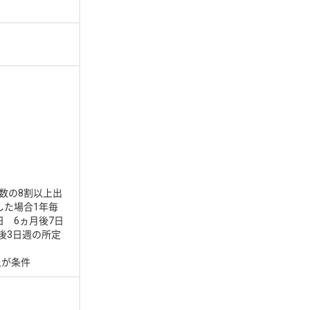
数の8割以上出
した場合1年毎
 6ヵ月後7日
後3日週の所定
上が条件