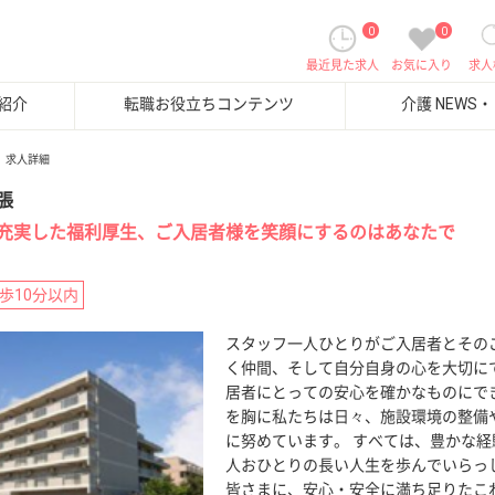
0
0
最近見た求人
お気に入り
求人
紹介
転職お役立ちコンテンツ
介護 NEWS
求人詳細
張
充実した福利厚生、ご入居者様を笑顔にするのはあなたで
歩10分以内
スタッフ一人ひとりがご入居者とその
く仲間、そして自分自身の心を大切に
居者にとっての安心を確かなものにで
を胸に私たちは日々、施設環境の整備
に努めています。 すべては、豊かな
人おひとりの長い人生を歩んでいらっ
皆さまに、安心・安全に満ち足りたこ