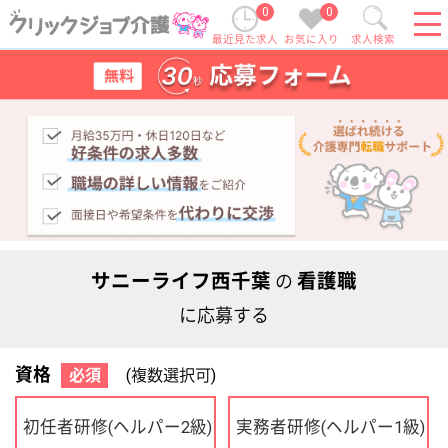
0
0
最近見た求人
お気に入り
求人検索
サニーライフ西千葉
看護職
の
に応募する
資格
必須
(複数選択可)
初任者研修
実務者研修
(ヘルパー2級)
(ヘルパー1級)
介護福祉士
社会福祉士
ケアマネジャー
PT
OT
その他・なし