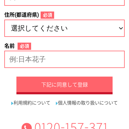
サイトマップ
利用規約
プライバシーポリシー
運営会社
看護師の求人・転職なら
採用ご担当者様へ
『クリックジョブ看護』
介護職求人支援サービス『クリックジョブ介護』運営会社:
ライフワンズ株式会社 ( 厚生労働大臣許可 )13- ユ -303765
Copyright©LifeOnes Ltd. All Rights Reserved