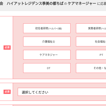
会 ハイアットレジデンス季美の都ちば
ケアマネージャー
に応
の
初任者研修
実務者研修
(ヘルパー2級)
(ヘ
介護福祉士
社会福祉
必須
ケアマネジャー
PT
OT
その他・
必須