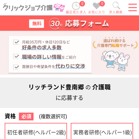
0
0
最近見た求人
お気に入り
求人検索
リッチランド豊南郷
介護職
の
に応募する
資格
必須
(複数選択可)
初任者研修
実務者研修
(ヘルパー2級)
(ヘルパー1級)
介護福祉士
社会福祉士
ケアマネジャー
PT
OT
その他・なし