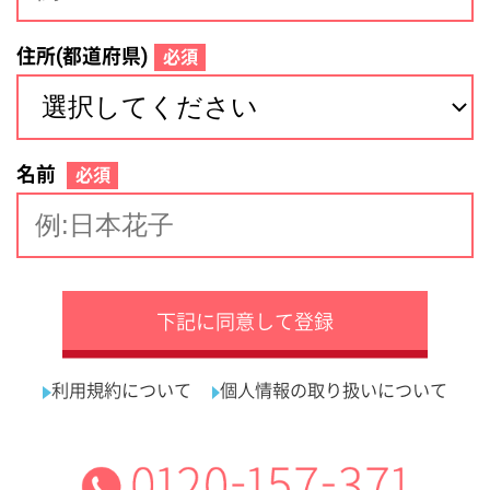
サイトマップ
利用規約
プライバシーポリシー
運営会社
看護師の求人・転職なら
採用ご担当者様へ
『クリックジョブ看護』
介護職求人支援サービス『クリックジョブ介護』運営会社:
ライフワンズ株式会社 ( 厚生労働大臣許可 )13- ユ -303765
Copyright©LifeOnes Ltd. All Rights Reserved