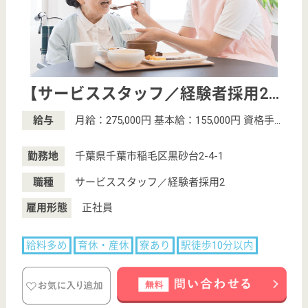
給与
月給：280,000円〜300,000円
職種
看護職
給料多め
育休・産休
駅徒歩10分以内
すべての求人情報(全3件)
サービス紹介
クリックジョブ介護とは
ご利用の流れ
公式LINE＠
お役立ち情報
転職ノウハウ