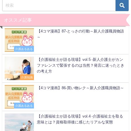
オススメ記事
【4コマ漫画】87-とっさの行動～新人介護職員物語
～
介護あるある
【介護福祉士が語る現場】vol.5 -新人介護士がカン
ファレンスで緊張するのは当然？発言に迷ったとき
の考え方
介護知識
【4コマ漫画】86-買い物レク～新人介護職員物語～
介護あるある
【介護福祉士が語る現場】vol.4 -介護福祉士を取る
意味とは？資格取得後に感じたリアルな実態