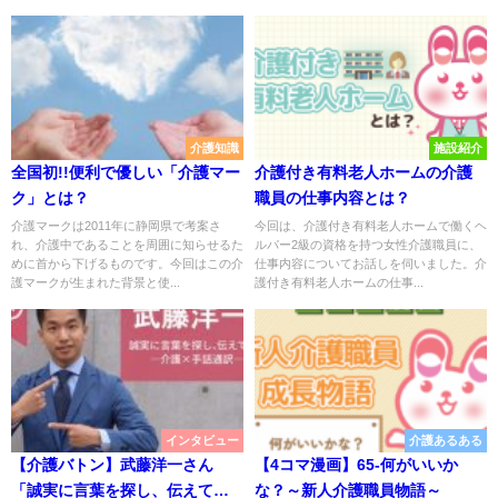
介護知識
施設紹介
全国初!!便利で優しい「介護マー
介護付き有料老人ホームの介護
ク」とは？
職員の仕事内容とは？
介護マークは2011年に静岡県で考案さ
今回は、介護付き有料老人ホームで働くヘ
れ、介護中であることを周囲に知らせるた
ルパー2級の資格を持つ女性介護職員に、
めに首から下げるものです。今回はこの介
仕事内容についてお話しを伺いました。介
護マークが生まれた背景と使...
護付き有料老人ホームの仕事...
インタビュー
介護あるある
【介護バトン】武藤洋一さん
【4コマ漫画】65-何がいいか
「誠実に言葉を探し、伝えてゆ
な？～新人介護職員物語～