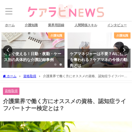
ホーム
介護知識
業界用語録
人間関係スキル
インタビュー
介護知識
介護知識
今すぐ使える！日勤・夜勤・ケー
ケアマネジャーは不要？AIに仕事
ス別の具体的な介護記録事例
を奪われる？ケアマネの今後の動
向とは
ホーム
資格取得
介護業界で働く方にオススメの資格、認知症ライフパート
ナー検定とは？
資格取得
介護業界で働く方にオススメの資格、認知症ライ
フパートナー検定とは？