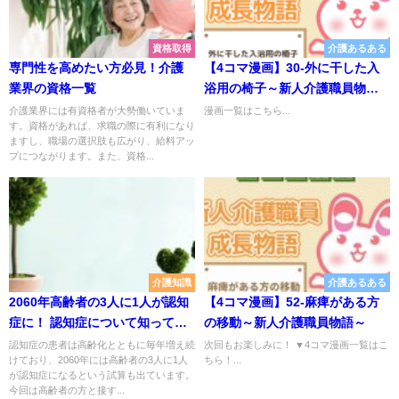
資格取得
介護あるある
専門性を高めたい方必見！介護
【4コマ漫画】30-外に干した入
業界の資格一覧
浴用の椅子～新人介護職員物語
～
介護業界には有資格者が大勢働いていま
漫画一覧はこちら...
す。資格があれば、求職の際に有利になり
ますし、職場の選択肢も広がり、給料アッ
プにつながります。また、資格...
介護知識
介護あるある
2060年高齢者の3人に1人が認知
【4コマ漫画】52-麻痺がある方
症に！ 認知症について知ってお
の移動～新人介護職員物語～
こう
認知症の患者は高齢化とともに毎年増え続
次回もお楽しみに！ ▼4コマ漫画一覧はこ
けており、2060年には高齢者の3人に1人
ちら！...
が認知症になるという試算も出ています。
今回は高齢者の方と接す...