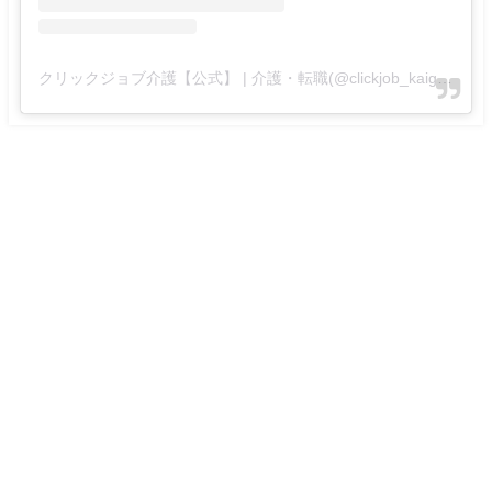
クリックジョブ介護【公式】 | 介護・転職(@clickjob_kaigo_official)がシェアした投稿
TOPページ
個人情報の取り扱い
会社概要
利用規約
ケアラビニュース lクリックジョブ介護が運営する介護業界の役立つ情報サイ