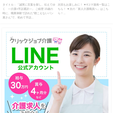
く―介護×手話通訳―」
タイトル：「誠実に言葉を探し、伝えてゆ
次回もお楽しみに！ ▼4コマ漫画一覧はこ
く ―介護×手話通訳―」 ご経歴 15歳の
ちら！ ▼次の「新人介護職員へ」はこち
時に、職業体験で訪れた“聴こえないパン
ら！...
屋さん“で、初めて手話...