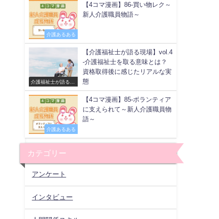
【4コマ漫画】86-買い物レク～
新人介護職員物語～
介護あるある
【介護福祉士が語る現場】vol.4
-介護福祉士を取る意味とは？
資格取得後に感じたリアルな実
態
介護福祉士が語る現
場
【4コマ漫画】85-ボランティア
に支えられて～新人介護職員物
語～
介護あるある
カテゴリー
アンケート
インタビュー