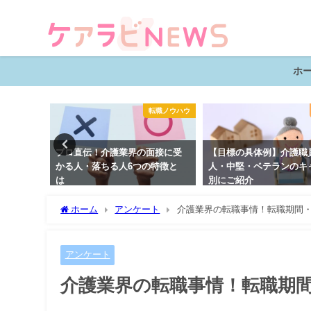
ホ
転職ノウハウ
転職ノウハウ
職の辞め
プロ直伝！介護業界の面接に受
【目標の具体例】介護職
ミング
かる人・落ちる人6つの特徴と
人・中堅・ベテランのキ
は
別にご紹介
ホーム
アンケート
介護業界の転職事情！転職期間
アンケート
介護業界の転職事情！転職期