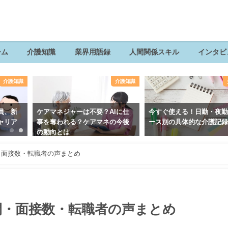
ーム
介護知識
業界用語録
人間関係スキル
インタビ
介護知識
介護知識
員、新
ケアマネジャーは不要？AIに仕
今すぐ使える！日勤・夜
ャリア
事を奪われる？ケアマネの今後
ース別の具体的な介護記
の動向とは
・面接数・転職者の声まとめ
間・面接数・転職者の声まとめ