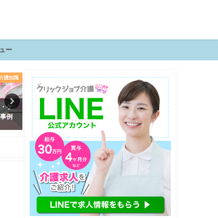
ュー
介護知識
転職ノウハウ
転職
勤・ケ
今かもしれない！介護職の辞め
プロ直伝！介護業界の面接
録事例
時を見極める6つのタイミング
かる人・落ちる人6つの特徴
は