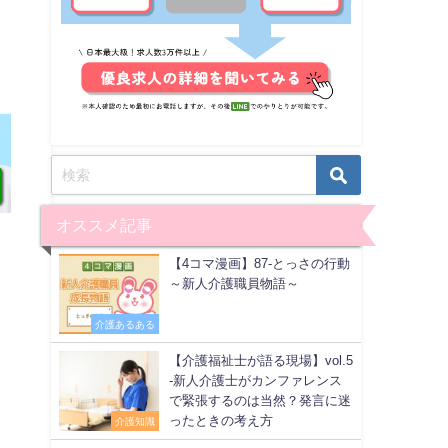
オススメ記事
【4コマ漫画】87-とっさの行動
～新人介護職員物語～
介護あるある
【介護福祉士が語る現場】vol.5
-新人介護士がカンファレンス
で緊張するのは当然？発言に迷
ったときの考え方
介護知識