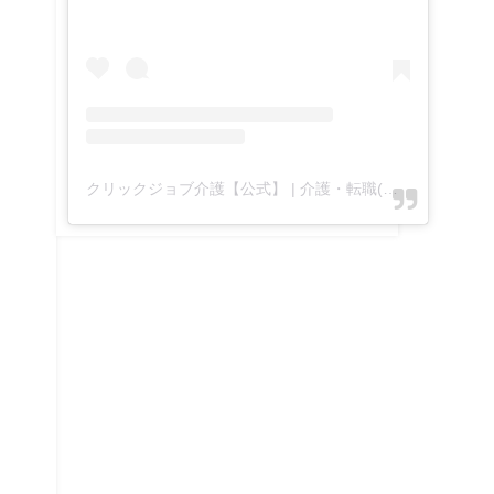
クリックジョブ介護【公式】 | 介護・転職(@clickjob_kaigo_official)がシェアした投稿