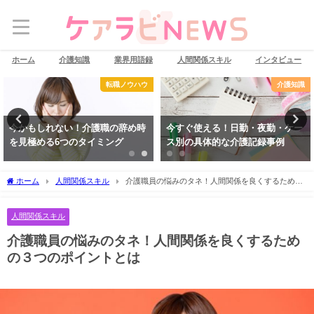
ホーム
介護知識
業界用語録
人間関係スキル
インタビュー
転職ノウハウ
介護知識
今かもしれない！介護職の辞め時
今すぐ使える！日勤・夜勤・ケー
を見極める6つのタイミング
ス別の具体的な介護記録事例
ホーム
人間関係スキル
介護職員の悩みのタネ！人間関係を良くするための
３つのポイントとは
人間関係スキル
介護職員の悩みのタネ！人間関係を良くするため
の３つのポイントとは