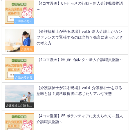
【4コマ漫画】87-とっさの行動～新人介護職員物語
～
介護あるある
【介護福祉士が語る現場】vol.5 -新人介護士がカン
ファレンスで緊張するのは当然？発言に迷ったとき
の考え方
介護知識
【4コマ漫画】86-買い物レク～新人介護職員物語～
介護あるある
【介護福祉士が語る現場】vol.4 -介護福祉士を取る
意味とは？資格取得後に感じたリアルな実態
介護福祉士が語る現
場
【4コマ漫画】85-ボランティアに支えられて～新人
介護職員物語～