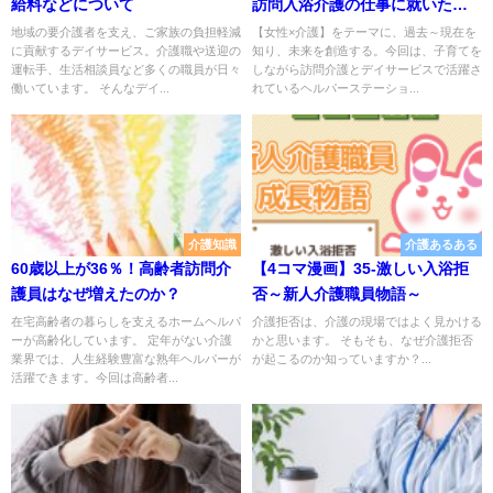
給料などについて
訪問入浴介護の仕事に就いたあ
の日から介護の道へ
地域の要介護者を支え、ご家族の負担軽減
【女性×介護】をテーマに、過去～現在を
に貢献するデイサービス。介護職や送迎の
知り、未来を創造する。今回は、子育てを
運転手、生活相談員など多くの職員が日々
しながら訪問介護とデイサービスで活躍さ
働いています。 そんなデイ...
れているヘルパーステーショ...
介護知識
介護あるある
60歳以上が36％！高齢者訪問介
【4コマ漫画】35-激しい入浴拒
護員はなぜ増えたのか？
否～新人介護職員物語～
在宅高齢者の暮らしを支えるホームヘルパ
介護拒否は、介護の現場ではよく見かける
ーが高齢化しています。 定年がない介護
かと思います。 そもそも、なぜ介護拒否
業界では、人生経験豊富な熟年ヘルパーが
が起こるのか知っていますか？...
活躍できます。今回は高齢者...