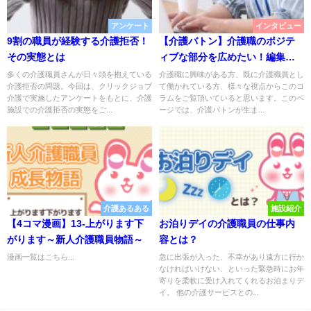
アンケート
インタビュー
9割の職員が経験する介護拒否！
【介護バトン】介護職のポジテ
その実態とは
ィブな部分を広めたい！編集者
が込めたアツイ想いとは
多くの介護職員さんが日々頭を抱えている
介護職に興味がある方、既に介護職員とし
介護拒否の問題。今回は、クリックジョブ
て働かれている方、様々な視点からこのコ
介護で実施したアンケートをもとに、介護
ラムをご覧頂いていると思います。このペ
施設での介護拒否の実態をご...
ージでは、介護バトンが生ま...
介護あるある
施設紹介
【4コマ漫画】13-上がります下
お泊りデイの介護職員の仕事内
がります～新人介護職員物語～
容とは？
漫画一覧はこちら...
急に出張が入った、不幸があり遠方に行か
なければいけない、といった緊急時にお年
寄りを柔軟に受け入れてくれるお泊まりデ
イ。 他の介護サービスとの...