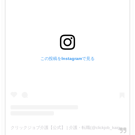
この投稿をInstagramで見る
クリックジョブ介護【公式】 | 介護・転職(@clickjob_kaigo_official)がシェアした投稿