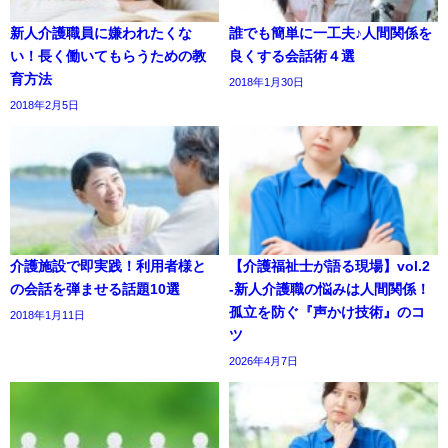
新人介護職員に嫌われたくな
誰でも簡単に一工夫♪人間関係を
い！長く働いてもらうための教
良くする会話術４選
育方法
2018年1月30日
2018年2月5日
介護施設で即実践！利用者様と
【介護福祉士が語る現場】vol.2
の会話を弾ませる話題10選
-新人介護職の悩みは人間関係！
孤立を防ぐ『声かけ技術』のコ
2018年1月11日
ツ
2026年4月7日