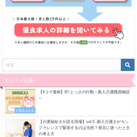
オススメ記事
【4コマ漫画】87-とっさの行動～新人介護職員物語
～
介護あるある
【介護福祉士が語る現場】vol.5 -新人介護士がカン
ファレンスで緊張するのは当然？発言に迷ったとき
の考え方