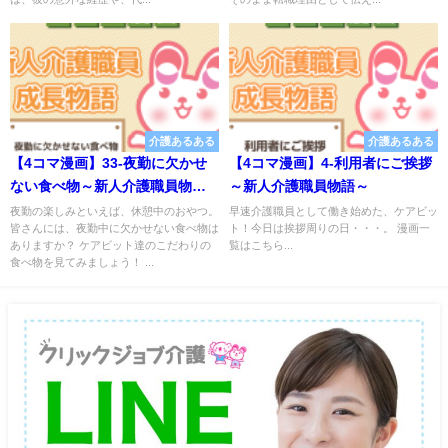
介護あるある
介護あるある
【4コマ漫画】33-夜勤に欠かせ
【4コマ漫画】4-利用者にご挨拶
ない食べ物～新人介護職員物語
～新人介護職員物語～
～
夜勤の楽しみといえば、休憩中のおやつ。
早速介護職員として働き始めた、ケアビッ
皆さんには、夜勤中に欠かせない食べ物は
ト！今日は挨拶周りの日・・・。 漫画一
ありますか？ ケアビット達のこだわりの
覧はこちら...
食べ物を見てみましょう！ ...