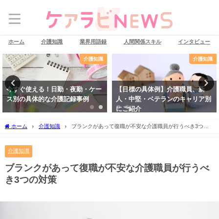
ホーム
介護知識
業界用語録
人間関係スキル
インタビュー
介護知識
介護知識
今すぐ使える！日勤・夜勤・ケー
【目標の具体例】介護職員、新
ス別の具体的な介護記録事例
人・中堅・ベテランのキャリア別
にご紹介
ホーム
介護知識
ブランクがあって復職が不安な介護職員が行うべき3つの
対策
介護知識
ブランクがあって復職が不安な介護職員が行うべ
き3つの対策