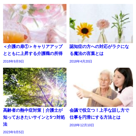
＜介護の扉①＞キャリアアップ
認知症の方への対応がラクにな
とともに上昇する介護職の所得
る魔法の言葉とは
2018年9月9日
2018年4月20日
高齢者の熱中症対策｜介護士が
会議で役立つ！上手な話し方で
知っておきたいサインと5つ対処
仕事を円滑にする方法とは
法
2018年12月10日
2023年9月5日