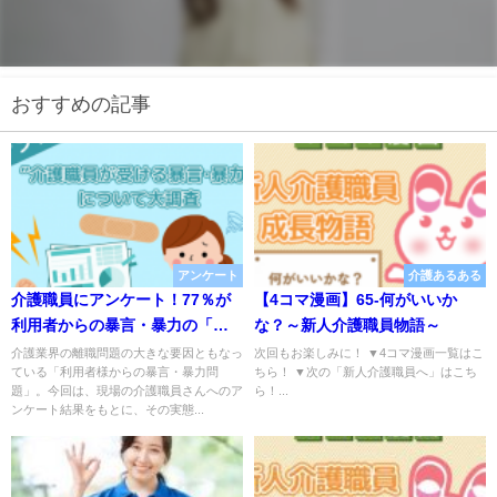
おすすめの記事
アンケート
介護あるある
介護職員にアンケート！77％が
【4コマ漫画】65-何がいいか
利用者からの暴言・暴力の「経
な？～新人介護職員物語～
験あり」も施設の対応があるの
介護業界の離職問題の大きな要因ともなっ
次回もお楽しみに！ ▼4コマ漫画一覧はこ
ている「利用者様からの暴言・暴力問
ちら！ ▼次の「新人介護職員へ」はこち
は2割のみ
題」。今回は、現場の介護職員さんへのア
ら！...
ンケート結果をもとに、その実態...