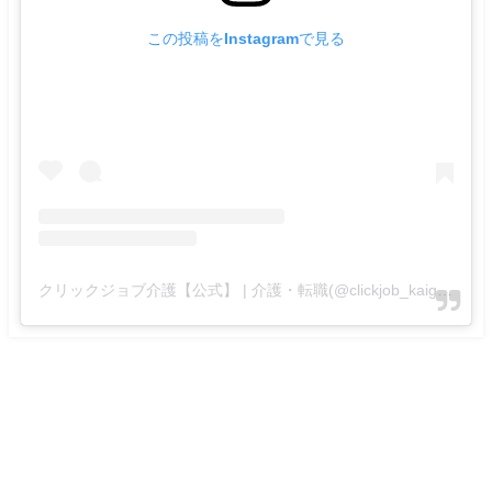
この投稿をInstagramで見る
クリックジョブ介護【公式】 | 介護・転職(@clickjob_kaigo_official)がシェアした投稿