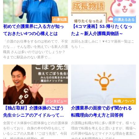
介護知識
介護あるある
初めて介護業界に入る方が知っ
【4コマ漫画】53-帰りたくなっ
ておきたい4つの心構えとは
たよ～新人介護職員物語～
「介護のお仕事をするのは初めてで、不安
次回もお楽しみに！▼4コマ漫画一覧はこ
だな…」そんな思いを抱えている新人介護
ちら！...
職員 さんは多いのではないでしょうか？
今までに馴染みのない業界で...
インタビュー
転職ノウハウ
【独占取材】介護体操のごぼう
介護業界の面接で必ず聞かれる
先生☆シニアのアイドルって何
転職理由の考え方と回答例
者？
全国でイス体操や口腔体操などの介護体操
介護職は転職が特に多い業界です。様々な
を行っており、自身の本やDVDも出して
理由で転職を考えると思いますが、職場へ
いるシニアの人気者！“ごぼう先生”。今回
の不満や悩みなどマイナスな理由を素直に
は、彼の意外な経歴や、代...
そのまま転職理由として伝え...