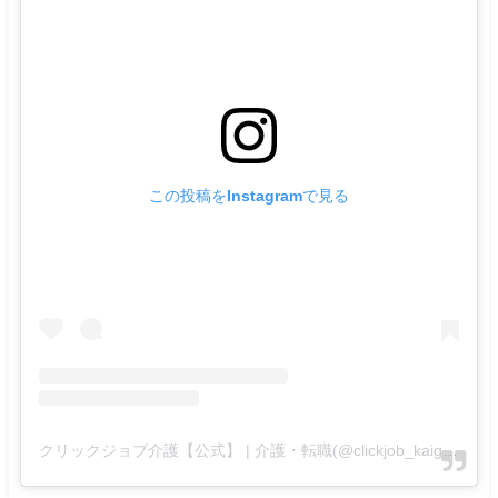
この投稿をInstagramで見る
クリックジョブ介護【公式】 | 介護・転職(@clickjob_kaigo_official)がシェアした投稿