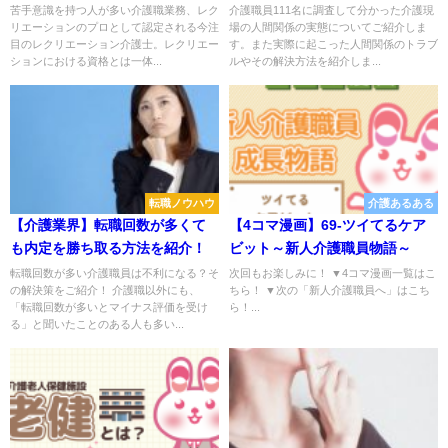
苦手意識を持つ人が多い介護職業務、レク
介護職員111名に調査して分かった介護現
リエーションのプロとして認定される今注
場の人間関係の実態についてご紹介しま
目のレクリエーション介護士。レクリエー
す。また実際に起こった人間関係のトラブ
ションにおける資格とは一体...
ルやその解決方法を紹介しま...
転職ノウハウ
介護あるある
【介護業界】転職回数が多くて
【4コマ漫画】69-ツイてるケア
も内定を勝ち取る方法を紹介！
ビット～新人介護職員物語～
転職回数が多い介護職員は不利になる？そ
次回もお楽しみに！ ▼4コマ漫画一覧はこ
の解決策をご紹介！ 介護職以外にも、
ちら！ ▼次の「新人介護職員へ」はこち
「転職回数が多いとマイナス評価を受け
ら！...
る」と聞いたことのある人も多い...