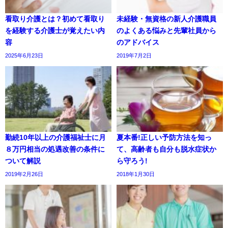
看取り介護とは？初めて看取り
未経験・無資格の新人介護職員
を経験する介護士が覚えたい内
のよくある悩みと先輩社員から
容
のアドバイス
2025年6月23日
2019年7月2日
勤続10年以上の介護福祉士に月
夏本番!正しい予防方法を知っ
８万円相当の処遇改善の条件に
て、高齢者も自分も脱水症状か
ついて解説
ら守ろう!
2019年2月26日
2018年1月30日