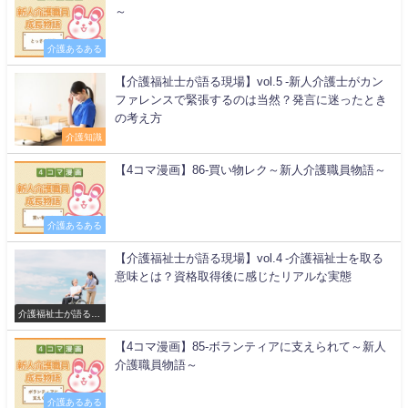
～
介護あるある
【介護福祉士が語る現場】vol.5 -新人介護士がカン
ファレンスで緊張するのは当然？発言に迷ったとき
の考え方
介護知識
【4コマ漫画】86-買い物レク～新人介護職員物語～
介護あるある
【介護福祉士が語る現場】vol.4 -介護福祉士を取る
意味とは？資格取得後に感じたリアルな実態
介護福祉士が語る現
場
【4コマ漫画】85-ボランティアに支えられて～新人
介護職員物語～
介護あるある