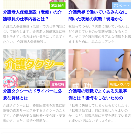
施設紹介
アンケート
介護老人保健施設（老健）の介
介護業界で働いているみんなに
護職員の仕事内容とは？
聞いた夜勤の実態！現場から生
の声をお届け！
介護老人保健施設（老健）での仕事内容に
夜勤ってつらい？実際に働いている人は、
ついて紹介します。介護老人保健施設に転
どう感じているのか実態が気になるとこ
職を考えている方はぜひ参考にしてみてく
ろ。そこで介護現場のリアルな情報をお伝
ださい。 介護老人保健施設...
えするために、みんなにアンケ...
資格取得
転職ノウハウ
介護タクシーのドライバーに必
介護職の転職でよくある失敗事
要な資格とは
例とは？後悔をしないためのコ
ツ
介護タクシーとは、移動困難者を対象に病
「転職に失敗してしまったらどうしよう」
院等の送迎サービスをするタクシーのこと
「転職活動では、何に注意したらよいの
です。介助が必要な高齢者や要介護・要支
か」など、転職活動に不安を感じている方
援の方、また、骨折や腰痛な...
も多いのではないでしょうか。...