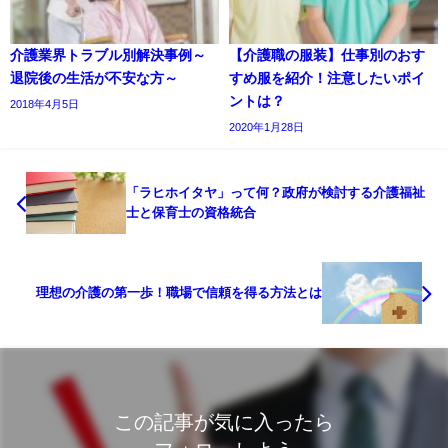
介護業界トラブル別解決事例～
【介護職の服装】仕事別のおす
退院後の生活が不安な方～
すめ服を紹介！注意したいポイ
ントは？
2018年4月5日
2020年1月28日
「ラヒホイタヤ」って何？政府が検討する介護福祉
士と保育士の資格統合
理想の介護の第一歩！職場で信頼を得る方法とは
この記事が気に入ったら