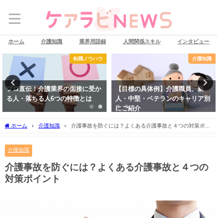
ホーム
介護知識
業界用語録
人間関係スキル
インタビュー
転職ノウハウ
介護知識
プロ直伝！介護業界の面接に受か
【目標の具体例】介護職員、新
る人・落ちる人6つの特徴とは
人・中堅・ベテランのキャリア別
にご紹介
ホーム
介護知識
介護事故を防ぐには？よくある介護事故と４つの対策ポイ
ント
介護知識
介護事故を防ぐには？よくある介護事故と４つの
対策ポイント