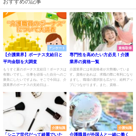
おすすめの記事
アンケート
資格取得
【介護業界】ボーナス支給日と
専門性を高めたい方必見！介護
平均金額を大調査
業界の資格一覧
もうすぐ夏のボーナス支給日！ボーナスは
介護業界には有資格者が大勢働いていま
有難いですし、仕事を頑張った自分へのご
す。資格があれば、求職の際に有利になり
褒美にしたいですよね。そこで今回は、介
ますし、職場の選択肢も広がり、給料アッ
護業界のボーナスの支給日は...
プにつながります。また、資格...
介護知識
介護知識
「シニア世代だって綺麗でいた
介護職員が外国人と一緒に働く