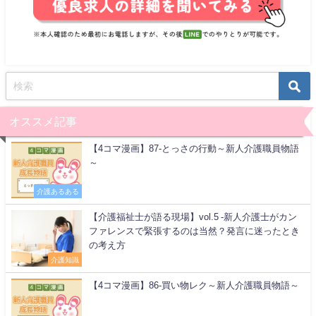
オススメ記事
【4コマ漫画】87-とっさの行動～新人介護職員物語
～
介護あるある
【介護福祉士が語る現場】vol.5 -新人介護士がカン
ファレンスで緊張するのは当然？発言に迷ったとき
の考え方
介護知識
【4コマ漫画】86-買い物レク～新人介護職員物語～