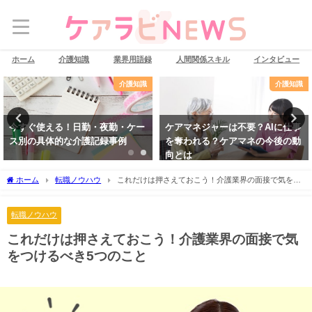
ホーム
介護知識
業界用語録
人間関係スキル
インタビュー
介護知識
介護知識
今すぐ使える！日勤・夜勤・ケー
ケアマネジャーは不要？AIに仕事
ス別の具体的な介護記録事例
を奪われる？ケアマネの今後の動
向とは
ホーム
転職ノウハウ
これだけは押さえておこう！介護業界の面接で気をつ
けるべき5つのこと
転職ノウハウ
これだけは押さえておこう！介護業界の面接で気
をつけるべき5つのこと