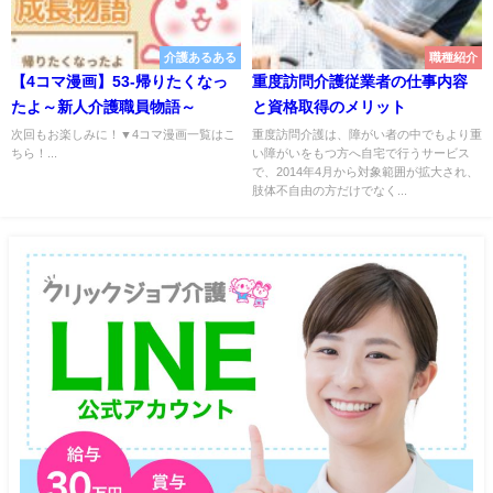
介護あるある
職種紹介
【4コマ漫画】53-帰りたくなっ
重度訪問介護従業者の仕事内容
たよ～新人介護職員物語～
と資格取得のメリット
次回もお楽しみに！▼4コマ漫画一覧はこ
重度訪問介護は、障がい者の中でもより重
ちら！...
い障がいをもつ方へ自宅で行うサービス
で、2014年4月から対象範囲が拡大され、
肢体不自由の方だけでなく...