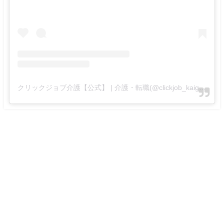
クリックジョブ介護【公式】 | 介護・転職(@clickjob_kaigo_official)がシェアした投稿