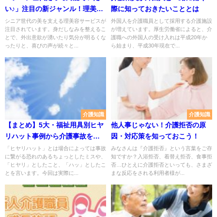
い♪」注目の新ジャンル！理美容
際に知っておきたいこととは
サービスとは？
シニア世代の美を支える理美容サービスが
外国人を介護職員として採用する介護施設
注目されています。身だしなみを整えるこ
が増えています。厚生労働省によると、介
とで、外出意欲が湧いたり気分が明るくな
護職への外国人の受け入れは平成20年か
ったりと、喜びの声が続々と...
ら始まり、平成30年現在で...
介護知識
介護知識
【まとめ】5大・福祉用具別ヒヤ
他人事じゃない！介護拒否の原
リハット事例から介護事故を防
因・対応策を知っておこう！
ごう
「ヒヤリハット」とは場合によっては事故
みなさんは『介護拒否』という言葉をご存
に繋がる恐れのあるちょっとしたミスや、
知ですか？入浴拒否、着替え拒否、食事拒
「ヒヤリ」としたこと、「ハッ」としたこ
否…ひとえに介護拒否といっても、さまざ
とを言います。今回は実際に...
まな反応をされる利用者様が...